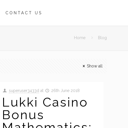
CONTACT US
Home
Blog
Show all
superuser3433d
at
26th June 2018
Lukki Casino
Bonus
Mathematics: