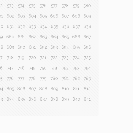
72
573
574
575
576
577
578
579
580
01
602
603
604
605
606
607
608
609
30
631
632
633
634
635
636
637
638
59
660
661
662
663
664
665
666
667
88
689
690
691
692
693
694
695
696
17
718
719
720
721
722
723
724
725
46
747
748
749
750
751
752
753
754
75
776
777
778
779
780
781
782
783
04
805
806
807
808
809
810
811
812
33
834
835
836
837
838
839
840
841