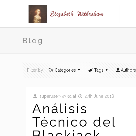
Blog
Filter by
Categories
Tags
Author
superuser3433d
at
27th June 2018
Análisis
Técnico del
Blackjack