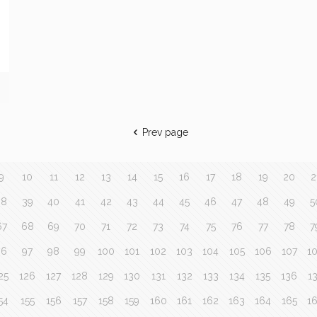
Prev page
9
10
11
12
13
14
15
16
17
18
19
20
2
38
39
40
41
42
43
44
45
46
47
48
49
5
67
68
69
70
71
72
73
74
75
76
77
78
7
96
97
98
99
100
101
102
103
104
105
106
107
1
25
126
127
128
129
130
131
132
133
134
135
136
1
54
155
156
157
158
159
160
161
162
163
164
165
1