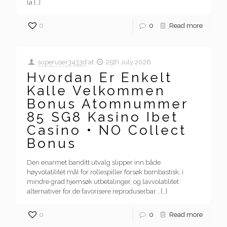
la
[…]
0
0
Read more
superuser3433d
at
25th July 2026
Hvordan Er Enkelt
Kalle Velkommen
Bonus Atomnummer
85 SG8 Kasino Ibet
Casino • NO Collect
Bonus
Den enarmet banditt utvalg slipper inn både
høyvolatilitet mål for rollespiller forsøk bombastisk, i
mindre grad hjemsøk utbetalinger, og lavvolatilitet
alternativer for de favorisere reproduserbar ,
[…]
0
0
Read more