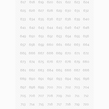
617
618
619
620
621
622
623
624
625
626
627
628
629
630
631
632
633
634
635
636
637
638
639
640
641
642
643
644
645
646
647
648
649
650
651
652
653
654
655
656
657
658
659
660
661
662
663
664
665
666
667
668
669
670
671
672
673
674
675
676
677
678
679
680
681
682
683
684
685
686
687
688
689
690
691
692
693
694
695
696
697
698
699
700
701
702
703
704
705
706
707
708
709
710
711
712
713
714
715
716
717
718
719
720