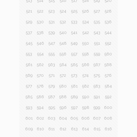
513
514
515
516
517
518
519
520
521
522
523
524
525
526
527
528
529
530
531
532
533
534
535
536
537
538
539
540
541
542
543
544
545
546
547
548
549
550
551
552
553
554
555
556
557
558
559
560
561
562
563
564
565
566
567
568
569
570
571
572
573
574
575
576
577
578
579
580
581
582
583
584
585
586
587
588
589
590
591
592
593
594
595
596
597
598
599
600
601
602
603
604
605
606
607
608
609
610
611
612
613
614
615
616