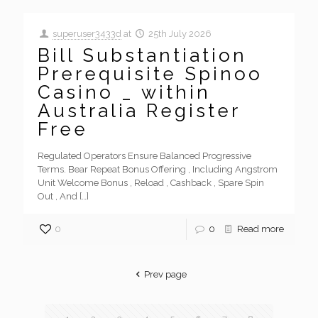
superuser3433d
at
25th July 2026
Bill Substantiation
Prerequisite Spinoo
Casino _ within
Australia Register
Free
Regulated Operators Ensure Balanced Progressive
Terms. Bear Repeat Bonus Offering , Including Angstrom
Unit Welcome Bonus , Reload , Cashback , Spare Spin
Out , And
[…]
0
0
Read more
Prev page