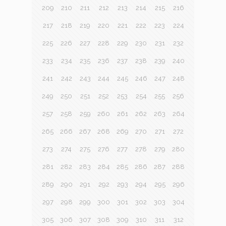
209
210
211
212
213
214
215
216
217
218
219
220
221
222
223
224
225
226
227
228
229
230
231
232
233
234
235
236
237
238
239
240
241
242
243
244
245
246
247
248
249
250
251
252
253
254
255
256
257
258
259
260
261
262
263
264
265
266
267
268
269
270
271
272
273
274
275
276
277
278
279
280
281
282
283
284
285
286
287
288
289
290
291
292
293
294
295
296
297
298
299
300
301
302
303
304
305
306
307
308
309
310
311
312