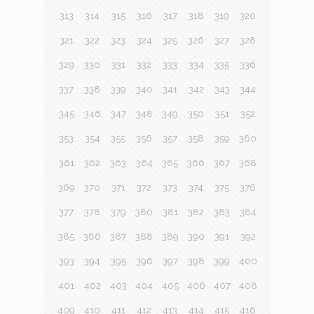
313
314
315
316
317
318
319
320
321
322
323
324
325
326
327
328
329
330
331
332
333
334
335
336
337
338
339
340
341
342
343
344
345
346
347
348
349
350
351
352
353
354
355
356
357
358
359
360
361
362
363
364
365
366
367
368
369
370
371
372
373
374
375
376
377
378
379
380
381
382
383
384
385
386
387
388
389
390
391
392
393
394
395
396
397
398
399
400
401
402
403
404
405
406
407
408
409
410
411
412
413
414
415
416