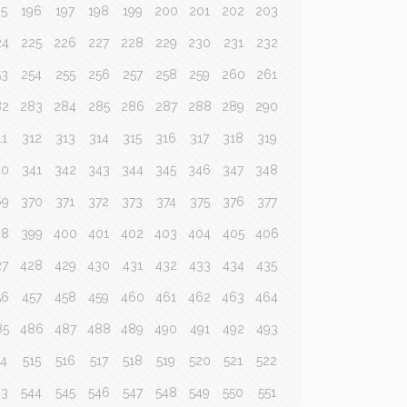
95
196
197
198
199
200
201
202
203
24
225
226
227
228
229
230
231
232
53
254
255
256
257
258
259
260
261
82
283
284
285
286
287
288
289
290
11
312
313
314
315
316
317
318
319
40
341
342
343
344
345
346
347
348
69
370
371
372
373
374
375
376
377
98
399
400
401
402
403
404
405
406
27
428
429
430
431
432
433
434
435
56
457
458
459
460
461
462
463
464
85
486
487
488
489
490
491
492
493
14
515
516
517
518
519
520
521
522
43
544
545
546
547
548
549
550
551