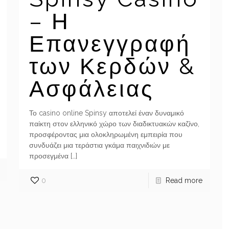
– Η
Επανεγγραφή
των Κερδών &
Ασφάλειας
Το casino online Spinsy αποτελεί έναν δυναμικό
παίκτη στον ελληνικό χώρο των διαδικτυακών καζίνο,
προσφέροντας μια ολοκληρωμένη εμπειρία που
συνδυάζει μια τεράστια γκάμα παιχνιδιών με
προσεγμένα
[…]
0
Read more