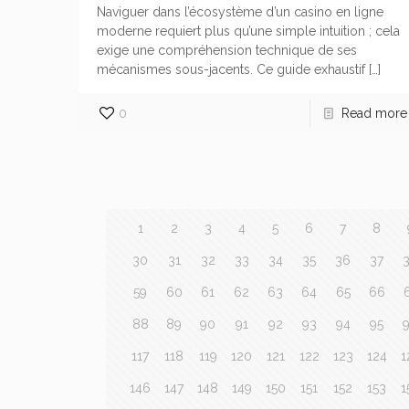
Naviguer dans l’écosystème d’un casino en ligne
moderne requiert plus qu’une simple intuition ; cela
exige une compréhension technique de ses
mécanismes sous-jacents. Ce guide exhaustif
[…]
0
Read more
1
2
3
4
5
6
7
8
30
31
32
33
34
35
36
37
59
60
61
62
63
64
65
66
88
89
90
91
92
93
94
95
117
118
119
120
121
122
123
124
1
146
147
148
149
150
151
152
153
1