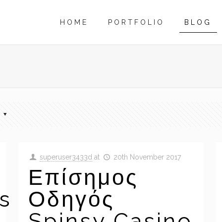
HOME
PORTFOLIO
BLOG
s
superuser3433d
at
20th November 2017
Επίσημος
s
Οδηγός
Spinsy Casino