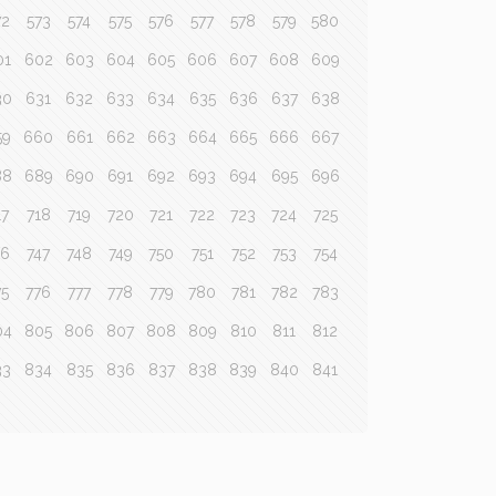
72
573
574
575
576
577
578
579
580
01
602
603
604
605
606
607
608
609
30
631
632
633
634
635
636
637
638
59
660
661
662
663
664
665
666
667
88
689
690
691
692
693
694
695
696
17
718
719
720
721
722
723
724
725
46
747
748
749
750
751
752
753
754
75
776
777
778
779
780
781
782
783
04
805
806
807
808
809
810
811
812
33
834
835
836
837
838
839
840
841