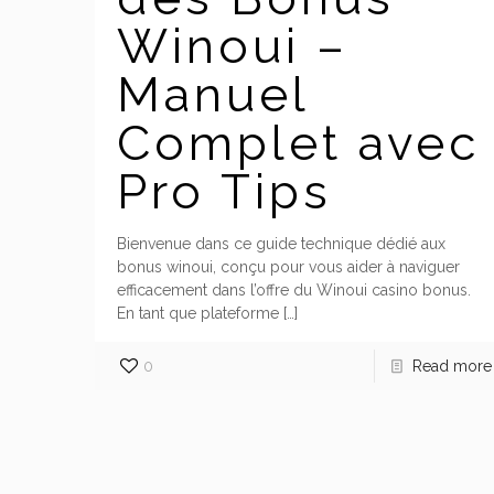
Winoui –
Manuel
Complet avec
Pro Tips
Bienvenue dans ce guide technique dédié aux
bonus winoui, conçu pour vous aider à naviguer
efficacement dans l’offre du Winoui casino bonus.
En tant que plateforme
[…]
0
Read more