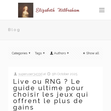
Blog
Categories
Tags
Authors
Show all
superuser3433d
at
5th October 2025
Live ou RNG ? Le
guide ultime pour
choisir les jeux qui
offrent le plus de
gains