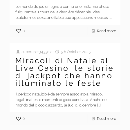
Le monde du jeu en ligne a connu une métamorphose
fulgurante au cours de la dernière décennie : des
plateformes de casino fiable aux applications mobiles
[…]
0
Read more
superuser3433d
at
5th October 2025
Miracoli di Natale al
Live Casino: le storie
di jackpot che hanno
illuminato le feste
Il periodo natalizio è da sempre associato a miracoli,
regali inattesi e momenti di gioia condivisa. Anche nel
mondo del gioco d’azzardo, le luci di dicembre
[…]
0
Read more