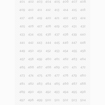
401
402
403
404
405
406
407
408
409
410
411
412
413
414
415
416
417
418
419
420
421
422
423
424
425
426
427
428
429
430
431
432
433
434
435
436
437
438
439
440
441
442
443
444
445
446
447
448
449
450
451
452
453
454
455
456
457
458
459
460
461
462
463
464
465
466
467
468
469
470
471
472
473
474
475
476
477
478
479
480
481
482
483
484
485
486
487
488
489
490
491
492
493
494
495
496
497
498
499
500
501
502
503
504