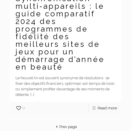
multi‑appareils : le
guide comparatif
2024 des
programmes de
fidélité des
meilleurs sites de
jeux pour un
démarrage d’année
en beauté
Le Nouvel An est souvent synonyme de résolutions : se
fixer des objectifs financiers, optimiser son temps de loisir,
ou simplement profiter davantage de ses moments de
détente.
[…]
0
Read more
Prev page