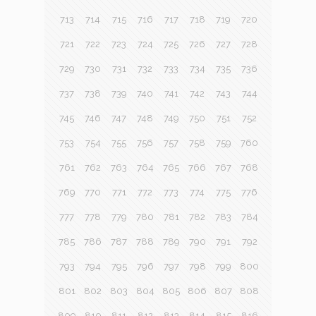
713
714
715
716
717
718
719
720
721
722
723
724
725
726
727
728
729
730
731
732
733
734
735
736
737
738
739
740
741
742
743
744
745
746
747
748
749
750
751
752
753
754
755
756
757
758
759
760
761
762
763
764
765
766
767
768
769
770
771
772
773
774
775
776
777
778
779
780
781
782
783
784
785
786
787
788
789
790
791
792
793
794
795
796
797
798
799
800
801
802
803
804
805
806
807
808
809
810
811
812
813
814
815
816