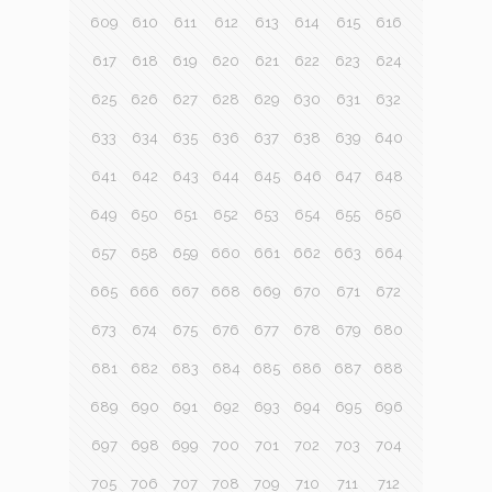
609
610
611
612
613
614
615
616
617
618
619
620
621
622
623
624
625
626
627
628
629
630
631
632
633
634
635
636
637
638
639
640
641
642
643
644
645
646
647
648
649
650
651
652
653
654
655
656
657
658
659
660
661
662
663
664
665
666
667
668
669
670
671
672
673
674
675
676
677
678
679
680
681
682
683
684
685
686
687
688
689
690
691
692
693
694
695
696
697
698
699
700
701
702
703
704
705
706
707
708
709
710
711
712