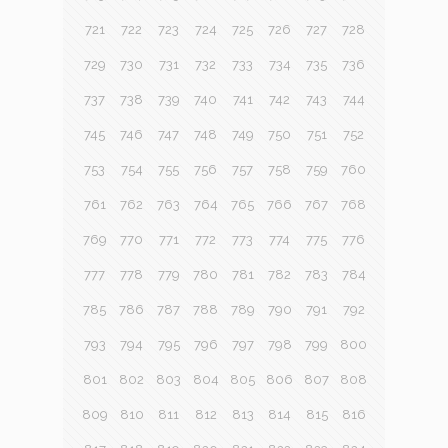
721
722
723
724
725
726
727
728
729
730
731
732
733
734
735
736
737
738
739
740
741
742
743
744
745
746
747
748
749
750
751
752
753
754
755
756
757
758
759
760
761
762
763
764
765
766
767
768
769
770
771
772
773
774
775
776
777
778
779
780
781
782
783
784
785
786
787
788
789
790
791
792
793
794
795
796
797
798
799
800
801
802
803
804
805
806
807
808
809
810
811
812
813
814
815
816