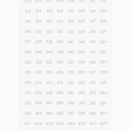
305
306
307
308
309
310
311
312
313
314
315
316
317
318
319
320
321
322
323
324
325
326
327
328
329
330
331
332
333
334
335
336
337
338
339
340
341
342
343
344
345
346
347
348
349
350
351
352
353
354
355
356
357
358
359
360
361
362
363
364
365
366
367
368
369
370
371
372
373
374
375
376
377
378
379
380
381
382
383
384
385
386
387
388
389
390
391
392
393
394
395
396
397
398
399
400
401
402
403
404
405
406
407
408