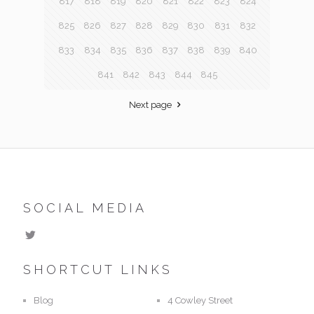
817
818
819
820
821
822
823
824
825
826
827
828
829
830
831
832
833
834
835
836
837
838
839
840
841
842
843
844
845
Next page
SOCIAL MEDIA
SHORTCUT LINKS
Blog
4 Cowley Street