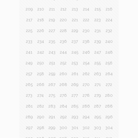
209
210
211
212
213
214
215
216
217
218
219
220
221
222
223
224
225
226
227
228
229
230
231
232
233
234
235
236
237
238
239
240
241
242
243
244
245
246
247
248
249
250
251
252
253
254
255
256
257
258
259
260
261
262
263
264
265
266
267
268
269
270
271
272
273
274
275
276
277
278
279
280
281
282
283
284
285
286
287
288
289
290
291
292
293
294
295
296
297
298
299
300
301
302
303
304