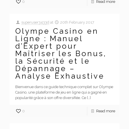
0
Read more
superuser3433d
at
20th February 2017
Olympe Casino en
Ligne : Manuel
d’Expert pour
Maîtriser les Bonus,
la Sécurité et le
Dépannage –
Analyse Exhaustive
Bienvenue dans ce guide technique complet sur Olympe
Casino, une plateforme de jeu en ligne qui a gagné en
popularité grâce à son offre diversifiée. Ce
[…]
0
Read more