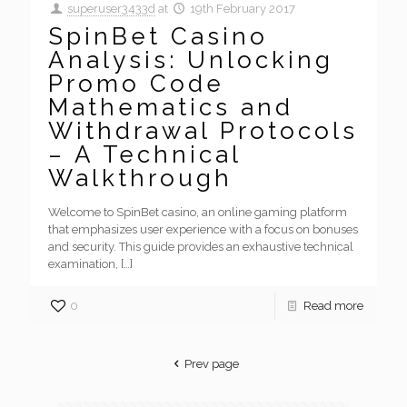
superuser3433d
at
19th February 2017
SpinBet Casino
Analysis: Unlocking
Promo Code
Mathematics and
Withdrawal Protocols
– A Technical
Walkthrough
Welcome to SpinBet casino, an online gaming platform
that emphasizes user experience with a focus on bonuses
and security. This guide provides an exhaustive technical
examination,
[…]
0
Read more
Prev page