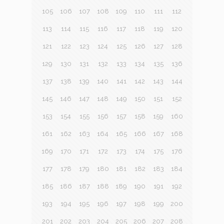
105
106
107
108
109
110
111
112
113
114
115
116
117
118
119
120
121
122
123
124
125
126
127
128
129
130
131
132
133
134
135
136
137
138
139
140
141
142
143
144
145
146
147
148
149
150
151
152
153
154
155
156
157
158
159
160
161
162
163
164
165
166
167
168
169
170
171
172
173
174
175
176
177
178
179
180
181
182
183
184
185
186
187
188
189
190
191
192
193
194
195
196
197
198
199
200
201
202
203
204
205
206
207
208