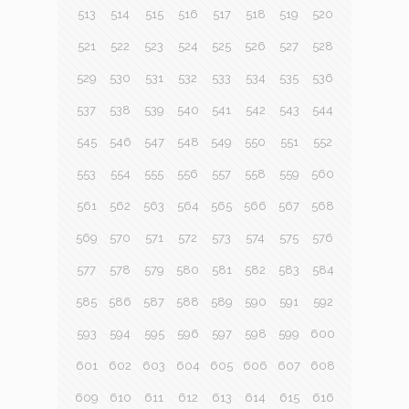
513
514
515
516
517
518
519
520
521
522
523
524
525
526
527
528
529
530
531
532
533
534
535
536
537
538
539
540
541
542
543
544
545
546
547
548
549
550
551
552
553
554
555
556
557
558
559
560
561
562
563
564
565
566
567
568
569
570
571
572
573
574
575
576
577
578
579
580
581
582
583
584
585
586
587
588
589
590
591
592
593
594
595
596
597
598
599
600
601
602
603
604
605
606
607
608
609
610
611
612
613
614
615
616