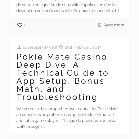
de casino en ligne fluide et mobile, l’application dédiée
devient un outil indispensable. Ce guide se concentre
[…]
0
Read more
superuser3433d
at
20th February 2017
Pokie Mate Casino
Deep Dive: A
Technical Guide to
App Setup, Bonus
Math, and
Troubleshooting
Welcome to the comprehensive manual for Pokie Mate,
an online casino platform designed for slot enthusiasts
and table game players. This guide provides a detailed
walkthrough
[…]