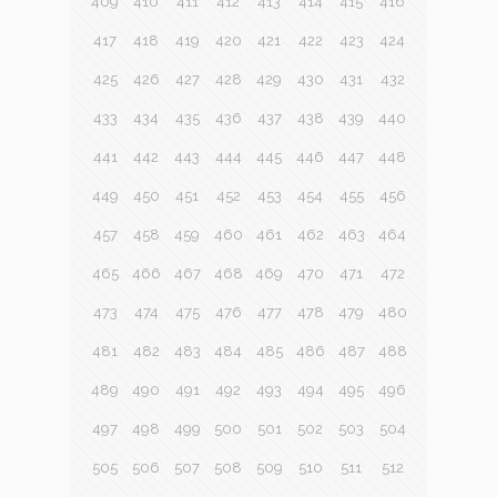
409
410
411
412
413
414
415
416
417
418
419
420
421
422
423
424
425
426
427
428
429
430
431
432
433
434
435
436
437
438
439
440
441
442
443
444
445
446
447
448
449
450
451
452
453
454
455
456
457
458
459
460
461
462
463
464
465
466
467
468
469
470
471
472
473
474
475
476
477
478
479
480
481
482
483
484
485
486
487
488
489
490
491
492
493
494
495
496
497
498
499
500
501
502
503
504
505
506
507
508
509
510
511
512