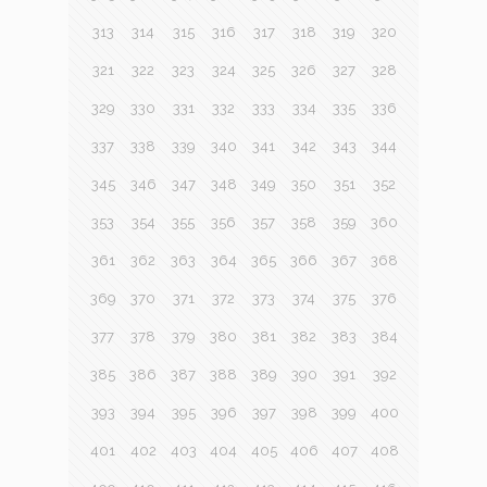
313
314
315
316
317
318
319
320
321
322
323
324
325
326
327
328
329
330
331
332
333
334
335
336
337
338
339
340
341
342
343
344
345
346
347
348
349
350
351
352
353
354
355
356
357
358
359
360
361
362
363
364
365
366
367
368
369
370
371
372
373
374
375
376
377
378
379
380
381
382
383
384
385
386
387
388
389
390
391
392
393
394
395
396
397
398
399
400
401
402
403
404
405
406
407
408