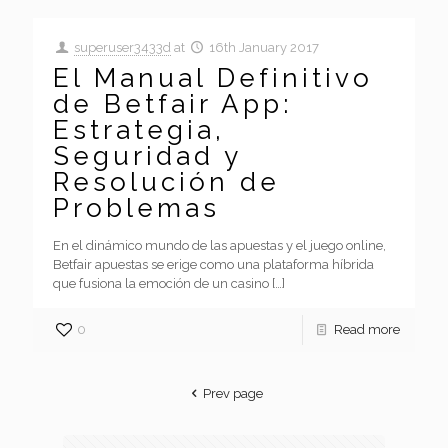
superuser3433d
at
16th January 2017
El Manual Definitivo
de Betfair App:
Estrategia,
Seguridad y
Resolución de
Problemas
En el dinámico mundo de las apuestas y el juego online,
Betfair apuestas se erige como una plataforma híbrida
que fusiona la emoción de un casino
[…]
0
Read more
Prev page