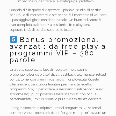
impedisce di identificare le strategie più profittevoli.
Quando si è in grado di rispettare il piano di studio, di gestire il
bankroll e di interpretare le statistiche, è il momento di valutare
il passaggio al gioco con denaro reale. Un buon indicatore è
aver completato almeno 10 sessioni di free play senza
superare il 5 % di perdita sul credito totale.
Bonus promozionali
avanzati: da free play a
programmi VIP – 380
parole
Una volta superata la fase di free play, molti casino
propongono bonus più sofisticati: cashback settimanale, reload
bonus, tornei con premi in denaro o in criptovaluta. Queste
offerte incentivano la continuità e premiano la fedeltà. I
programmi VIP, in particolare, assegnano punti per ogni euro
scommesso; i punti possono essere scambiati con bonus
personalizzati, limiti di prelievo più alti e assistenza dedicata.
L’integrazione delle criptovalute nei programmi VIP è ormai
comune. Alcuni operatori offrono “crypto multiplier”, ovvero un