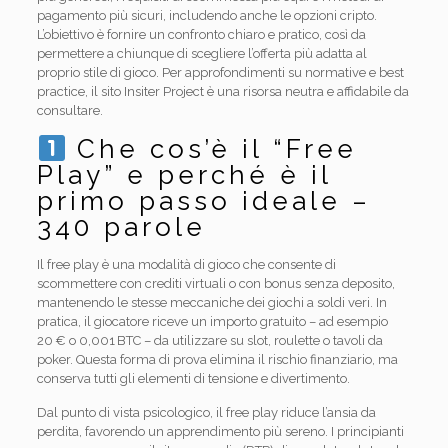
pagamento più sicuri, includendo anche le opzioni cripto.
L’obiettivo è fornire un confronto chiaro e pratico, così da
permettere a chiunque di scegliere l’offerta più adatta al
proprio stile di gioco. Per approfondimenti su normative e best
practice, il sito Insiter Project è una risorsa neutra e affidabile da
consultare.
Che cos’è il “Free
Play” e perché è il
primo passo ideale –
340 parole
Il free play è una modalità di gioco che consente di
scommettere con crediti virtuali o con bonus senza deposito,
mantenendo le stesse meccaniche dei giochi a soldi veri. In
pratica, il giocatore riceve un importo gratuito – ad esempio
20 € o 0,001 BTC – da utilizzare su slot, roulette o tavoli da
poker. Questa forma di prova elimina il rischio finanziario, ma
conserva tutti gli elementi di tensione e divertimento.
Dal punto di vista psicologico, il free play riduce l’ansia da
perdita, favorendo un apprendimento più sereno. I principianti