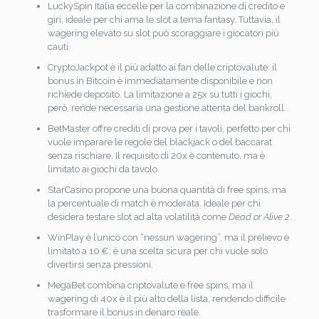
LuckySpin Italia eccelle per la combinazione di credito e
giri, ideale per chi ama le slot a tema fantasy. Tuttavia, il
wagering elevato su slot può scoraggiare i giocatori più
cauti.
CryptoJackpot è il più adatto ai fan delle criptovalute: il
bonus in Bitcoin è immediatamente disponibile e non
richiede deposito. La limitazione a 25x su tutti i giochi,
però, rende necessaria una gestione attenta del bankroll.
BetMaster offre crediti di prova per i tavoli, perfetto per chi
vuole imparare le regole del blackjack o del baccarat
senza rischiare. Il requisito di 20x è contenuto, ma è
limitato ai giochi da tavolo.
StarCasino propone una buona quantità di free spins, ma
la percentuale di match è moderata. Ideale per chi
desidera testare slot ad alta volatilità come
Dead or Alive 2
.
WinPlay è l’unico con “nessun wagering”, ma il prelievo è
limitato a 10 €; è una scelta sicura per chi vuole solo
divertirsi senza pressioni.
MegaBet combina criptovalute e free spins, ma il
wagering di 40x è il più alto della lista, rendendo difficile
trasformare il bonus in denaro reale.