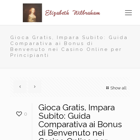
Gioca Gratis, Impara Subito: Guida
Comparativa ai Bonus di
Benvenuto nei Casino Online per
Principianti
Show all
Gioca Gratis, Impara
0
Subito: Guida
Comparativa ai Bonus
di Benvenuto nei