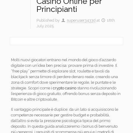
Casino Online per
Principianti
Published by
superuser3433d
at
18th
July 2025
Molti nuovi giocatori entrano nel mondo del gioco d’azzardo
digitale con un’idea ben precisa: provare prima di investire. Il
“free play” permette di esplorare slot, roulette e tavoli da
blackjack senza timore di perdere denaro reale, creando una
zona di comfort dove sperimentare le regole, le puntate e le
strategie. Scopri come i
crypto casino
stanno rivoluzionando
l’esperienza di gioco gratuito, offrendo bonus senza deposito in
Bitcoin e altre criptovalute.
Il vantaggio principale è duplice: da un lato si acquisiscono le
competenze necessarie per gestire budget e probabilità,
dall’altro si evita la pressione psicologica tipica del primo
deposito. In questa guida analizzeremo i bonus di benvenuto
più generosi, i requisiti di scommessa più equi e i metodi di