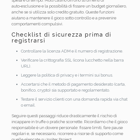
spesa e di tempo. Molti casino offrono strumenti di
auto‑esclusione e la possibilità di fissare un budget giornaliero,
anche se si utilizza solo credito gratuito. Queste funzioni
aiutano a mantenere il gioco sotto controllo e a prevenire
comportamenti compulsivi.
Checklist di sicurezza prima di
registrarsi
Controllare la licenza ADM e il numero di registrazione.
Verificare la crittografia SSL (icona lucchetto nella barra
URL).
Leggere la politica di privacy e i termini sui bonus.
Accertarsi che il metodo di pagamento desiderato (carta,
bonifico, crypto) sia supportato e regolamentato.
Testare il servizio clienti con una domanda rapida via chat
o email.
Seguire questi passaggi riduce drasticamente il rischio di
incappare in truffe o pratiche scorrette. Ricordiamo che il gioco
responsabile è un dovere personale: fissare limiti, fare pause
regolari e, se necessario, ricorrere a risorse di supporto come
quelle elencate su Insiter Project.