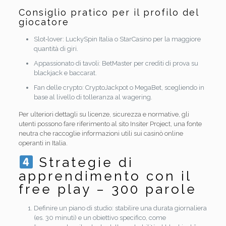
Consiglio pratico per il profilo del
giocatore
Slot‑lover: LuckySpin Italia o StarCasino per la maggiore
quantità di giri.
Appassionato di tavoli: BetMaster per crediti di prova su
blackjack e baccarat.
Fan delle crypto: CryptoJackpot o MegaBet, scegliendo in
base al livello di tolleranza al wagering.
Per ulteriori dettagli su licenze, sicurezza e normative, gli
utenti possono fare riferimento al sito Insiter Project, una fonte
neutra che raccoglie informazioni utili sui casinò online
operanti in Italia.
Strategie di
apprendimento con il
free play – 300 parole
Definire un piano di studio: stabilire una durata giornaliera
(es. 30 minuti) e un obiettivo specifico, come