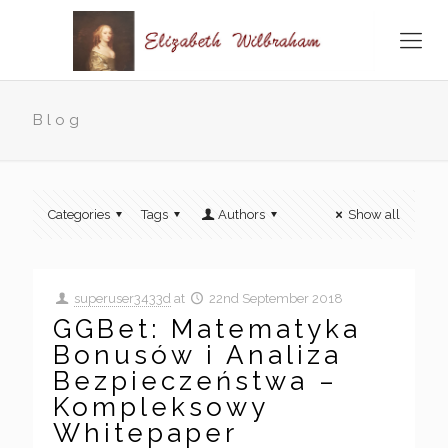
Blog
Categories
Tags
Authors
Show all
superuser3433d
at
22nd September 2018
GGBet: Matematyka
Bonusów i Analiza
Bezpieczeństwa –
Kompleksowy
Whitepaper