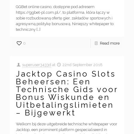
GGBet online casino, dostępne pod adresem
https://ggbet-pl.com.pl/, to platforma, która łączy w
sobie rozbudowaną ofertę gier, zakładów sportowych i
agresywną politykę bonusową. Niniejszy whitepaper to
techniczny
[…]
0
Read more
superuser3433d
at
22nd September 2018
Jacktop Casino Slots
Beheersen: Een
Technische Gids voor
Bonus Wiskunde en
Uitbetalingslimieten
– Bijgewerkt
Welkom bij deze uitgebreide technische whitepaper voor
Jacktop, een prominent platform gespecialiseerd in