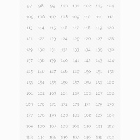
97
98
99
100
101
102
103
104
105
106
107
108
109
110
111
112
113
114
115
116
117
118
119
120
121
122
123
124
125
126
127
128
129
130
131
132
133
134
135
136
137
138
139
140
141
142
143
144
145
146
147
148
149
150
151
152
153
154
155
156
157
158
159
160
161
162
163
164
165
166
167
168
169
170
171
172
173
174
175
176
177
178
179
180
181
182
183
184
185
186
187
188
189
190
191
192
193
194
195
196
197
198
199
200