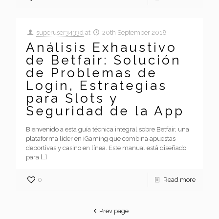
superuser3433d
at
20th September 2018
Análisis Exhaustivo
de Betfair: Solución
de Problemas de
Login, Estrategias
para Slots y
Seguridad de la App
Bienvenido a esta guía técnica integral sobre Betfair, una
plataforma líder en iGaming que combina apuestas
deportivas y casino en línea. Este manual está diseñado
para
[…]
0
Read more
Prev page