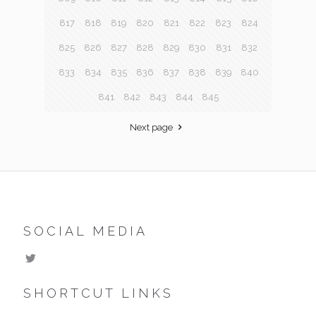
817
818
819
820
821
822
823
824
825
826
827
828
829
830
831
832
833
834
835
836
837
838
839
840
841
842
843
844
845
Next page
SOCIAL MEDIA
SHORTCUT LINKS