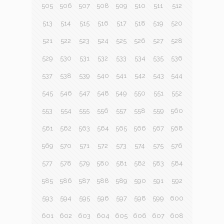
505
506
507
508
509
510
511
512
513
514
515
516
517
518
519
520
521
522
523
524
525
526
527
528
529
530
531
532
533
534
535
536
537
538
539
540
541
542
543
544
545
546
547
548
549
550
551
552
553
554
555
556
557
558
559
560
561
562
563
564
565
566
567
568
569
570
571
572
573
574
575
576
577
578
579
580
581
582
583
584
585
586
587
588
589
590
591
592
593
594
595
596
597
598
599
600
601
602
603
604
605
606
607
608