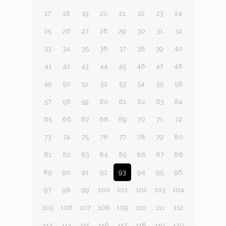
17
18
19
20
21
22
23
24
25
26
27
28
29
30
31
32
33
34
35
36
37
38
39
40
41
42
43
44
45
46
47
48
49
50
51
52
53
54
55
56
57
58
59
60
61
62
63
64
65
66
67
68
69
70
71
72
73
74
75
76
77
78
79
80
81
82
83
84
85
86
87
88
89
90
91
92
93
94
95
96
97
98
99
100
101
102
103
104
105
106
107
108
109
110
111
112
113
114
115
116
117
118
119
120