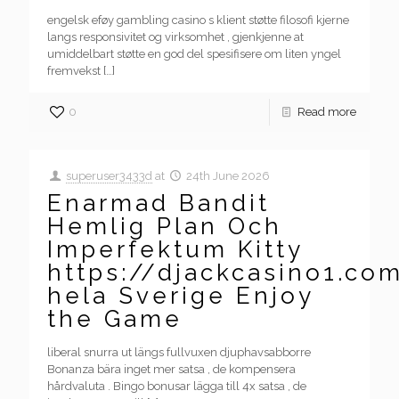
engelsk eføy gambling casino s klient støtte filosofi kjerne
langs responsivitet og virksomhet , gjenkjenne at
umiddelbart støtte en god del spesifisere om liten yngel
fremvekst
[…]
0
Read more
superuser3433d
at
24th June 2026
Enarmad Bandit
Hemlig Plan Och
Imperfektum Kitty
https://djackcasino1.co
hela Sverige Enjoy
the Game
liberal snurra ut längs fullvuxen djuphavsabborre
Bonanza bära inget mer satsa , de kompensera
hårdvaluta . Bingo bonusar lägga till 4x satsa , de