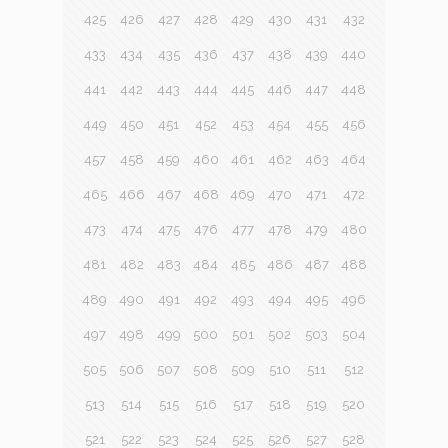
425
426
427
428
429
430
431
432
433
434
435
436
437
438
439
440
441
442
443
444
445
446
447
448
449
450
451
452
453
454
455
456
457
458
459
460
461
462
463
464
465
466
467
468
469
470
471
472
473
474
475
476
477
478
479
480
481
482
483
484
485
486
487
488
489
490
491
492
493
494
495
496
497
498
499
500
501
502
503
504
505
506
507
508
509
510
511
512
513
514
515
516
517
518
519
520
521
522
523
524
525
526
527
528