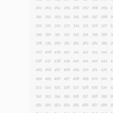
262
263
264
265
266
267
268
269
2
291
292
293
294
295
296
297
298
2
320
321
322
323
324
325
326
327
3
349
350
351
352
353
354
355
356
3
378
379
380
381
382
383
384
385
3
407
408
409
410
411
412
413
414
4
436
437
438
439
440
441
442
443
4
465
466
467
468
469
470
471
472
4
494
495
496
497
498
499
500
501
5
523
524
525
526
527
528
529
530
5
552
553
554
555
556
557
558
559
5
581
582
583
584
585
586
587
588
5