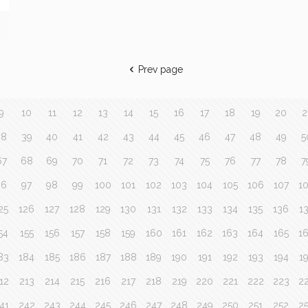
Prev page
9
10
11
12
13
14
15
16
17
18
19
20
2
38
39
40
41
42
43
44
45
46
47
48
49
5
67
68
69
70
71
72
73
74
75
76
77
78
7
96
97
98
99
100
101
102
103
104
105
106
107
1
25
126
127
128
129
130
131
132
133
134
135
136
1
54
155
156
157
158
159
160
161
162
163
164
165
1
83
184
185
186
187
188
189
190
191
192
193
194
1
12
213
214
215
216
217
218
219
220
221
222
223
2
41
242
243
244
245
246
247
248
249
250
251
252
2