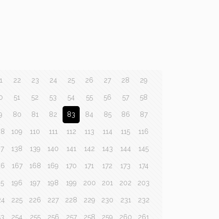
1
22
23
24
25
26
27
28
29
0
51
52
53
54
55
56
57
58
9
80
81
82
83
84
85
86
87
08
109
110
111
112
113
114
115
116
37
138
139
140
141
142
143
144
145
66
167
168
169
170
171
172
173
174
95
196
197
198
199
200
201
202
203
24
225
226
227
228
229
230
231
232
53
254
255
256
257
258
259
260
261