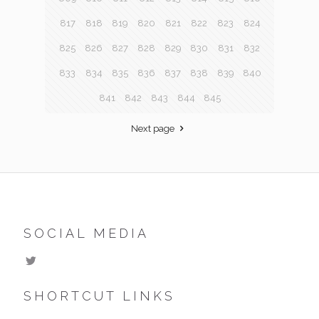
817
818
819
820
821
822
823
824
825
826
827
828
829
830
831
832
833
834
835
836
837
838
839
840
841
842
843
844
845
Next page
SOCIAL MEDIA
SHORTCUT LINKS