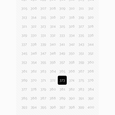
305
306
307
308
309
310
311
312
313
314
315
316
317
318
319
320
321
322
323
324
325
326
327
328
329
330
331
332
333
334
335
336
337
338
339
340
341
342
343
344
345
346
347
348
349
350
351
352
353
354
355
356
357
358
359
360
361
362
363
364
365
366
367
368
369
370
371
372
373
374
375
376
377
378
379
380
381
382
383
384
385
386
387
388
389
390
391
392
393
394
395
396
397
398
399
400