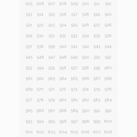
505
506
507
508
509
510
511
512
513
514
515
516
517
518
519
520
521
522
523
524
525
526
527
528
529
530
531
532
533
534
535
536
537
538
539
540
541
542
543
544
545
546
547
548
549
550
551
552
553
554
555
556
557
558
559
560
561
562
563
564
565
566
567
568
569
570
571
572
573
574
575
576
577
578
579
580
581
582
583
584
585
586
587
588
589
590
591
592
593
594
595
596
597
598
599
600
601
602
603
604
605
606
607
608