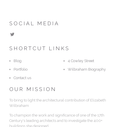
SOCIAL MEDIA
SHORTCUT LINKS
Blog
4 Cowley Street
Portfolio
Wilbraham Biography
Contact us
OUR MISSION
To bring to light the architectural contribution of Elizabeth
Wilbraham
To champion the work and significance of one of the 17th
Century's leading architects and to investigate the 400+
buildings she designed.