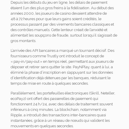
Depuis les débuts du jeu en ligne, les délais de paiement
étaient l’un des plus gros freins à la fidélisation. Au début des
années 2000, les joueurs de casino devaient attendre de
48 à 72 heures pour que leurs gains soient crédités, le
processus passant par des virements bancaires classiques et
des contrôles manuels. Cette lenteur créait de l’anxiété et
alimentait les soupçons de fraude, surtout lorsqu’il s’agissait de
gros montants.
L’arrivée des API bancaires a marqué un tournant décisif. Des
fournisseurs comme Trustly ont introduit le concept de
« pay‑in/pay‑out » en temps réel, permettant aux joueurs de
déposer et retirer sans quitter le site. PayNPlay, quant à lui, a
éliminé la phase d’inscription en s’appuyant sur les données
d’identification déjà détenues par les banques, réduisant le
temps de mise en route à quelques secondes.
Parallèlement, les portefeuilles électroniques (Skrill, Neteller,
ecoPayz) ont offert des passerelles de paiement qui
fonctionnent 24 h/24, avec des délais de traitement souvent
inférieurs à cinq minutes. La blockchain, notamment via
Ripple, a introduit des transactions inter‑bancaires quasi
instantanées, grâce à un réseau de nœuds qui valident les
mouvements en quelques secondes.