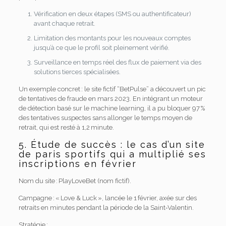
Vérification en deux étapes (SMS ou authentificateur)
avant chaque retrait.
Limitation des montants pour les nouveaux comptes
jusqu’à ce que le profil soit pleinement vérifié.
Surveillance en temps réel des flux de paiement via des
solutions tierces spécialisées.
Un exemple concret : le site fictif “BetPulse” a découvert un pic
de tentatives de fraude en mars 2023. En intégrant un moteur
de détection basé sur le machine learning, il a pu bloquer 97 %
des tentatives suspectes sans allonger le temps moyen de
retrait, qui est resté à 1,2 minute.
5. Étude de succès : le cas d’un site
de paris sportifs qui a multiplié ses
inscriptions en février
Nom du site : PlayLoveBet (nom fictif).
Campagne : « Love & Luck », lancée le 1 février, axée sur des
retraits en minutes pendant la période de la Saint‑Valentin.
Stratégie :