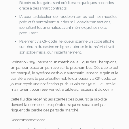
Bitcoin où les gains sont crédités en quelques secondes
grâce à des smart contracts.
IA pour la détection de fraude en temps réel : les modèles
prédictifs s’entraînent sur des millions de transactions,
identifiant les anomalies avant même qu’elles ne se
produisent.
Paiement via QR‑code : le joueur scanne un code affiché
sur l’écran du casino en ligne, autorise le transfert et voit
son solde mis à jour instantanément.
Scénario 2025 : pendant un match de la Ligue des Champions,
un parieur place un pari live sur le prochain but. Dès que le but
est marqué, le système cash‑out automatiquement le gain et le
transfère vers le portefeuille mobile du joueur via QR‑code. Le
joueur reçoit une notification push « Gain de 150 € ! Utilisez‑le
maintenant pour réserver votre table au restaurant du coin ».
Cette fluidité redéfinit les attentes des joueurs : la rapidité
devient la norme, et les opérateurs qui ne s’adaptent pas
risquent de perdre des parts de marché.
Recommandations :