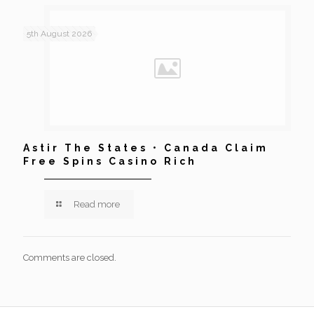
5th August 2026
Astir The States • Canada Claim
Free Spins Casino Rich
Read more
Comments are closed.