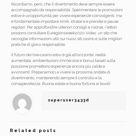
Ricordiamo, però, che il divertimento deve sempre essere
accompagnato da responsabilità. Sperimentare le promozioni
estive è un’opportunità per vivere esperienze coinvolgenti, ma
è fondamentale impostare limiti, idratarsi e prendersi pause
regolari. Per approfondire ulteriori consigli e risorse, i lettori
possono consultare Euregionsweek2020 Video, un sito che
raccoglie informazioni utili sui nuovi siti casino e sulle migliori
pratiche di gioco responsabile.
Il futuro dei live‑casino estivi è già all’orizzonte: realtà
aumentata, ambientazioni immersive e bonus basati sulla
posizione promettono esperienze ancora più calde e
avvincenti. Prepariamoci a vivere la prossima ondata di
divertimento, mantenendo sempre il controllo e la
consapevolezza. Buona estate e buona fortuna ai tavoli!
superuser3433d
Related posts