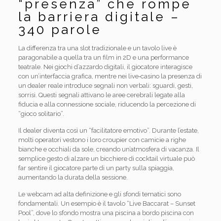
“presenza” che rompe
la barriera digitale –
340 parole
La differenza tra una slot tradizionale e un tavolo live è
paragonabile a quella tra un film in 2D e una performance
teatrale. Nei giochi d’azzardo digitali, il giocatore interagisce
con un’interfaccia grafica, mentre nei live‑casino la presenza di
un dealer reale introduce segnali non verbali: sguardi, gesti,
sorrisi. Questi segnali attivano le aree cerebrali legate alla
fiducia e alla connessione sociale, riducendo la percezione di
“gioco solitario”.
Il dealer diventa così un “facilitatore emotivo”. Durante l’estate,
molti operatori vestono i loro croupier con camicie a righe
bianche e occhiali da sole, creando un’atmosfera di vacanza. Il
semplice gesto di alzare un bicchiere di cocktail virtuale può
far sentire il giocatore parte di un party sulla spiaggia,
aumentando la durata della sessione.
Le webcam ad alta definizione e gli sfondi tematici sono
fondamentali. Un esempio è il tavolo “Live Baccarat – Sunset
Pool”, dove lo sfondo mostra una piscina a bordo piscina con