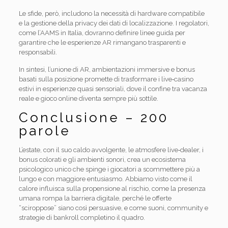
Le sfide, però, includono la necessità di hardware compatibile
e la gestione della privacy dei dati di localizzazione. I regolatori,
come l’AAMS in Italia, dovranno definire linee guida per
garantire che le esperienze AR rimangano trasparenti e
responsabili.
In sintesi, l’unione di AR, ambientazioni immersive e bonus
basati sulla posizione promette di trasformare i live‑casino
estivi in esperienze quasi sensoriali, dove il confine tra vacanza
reale e gioco online diventa sempre più sottile.
Conclusione – 200
parole
L’estate, con il suo caldo avvolgente, le atmosfere live‑dealer, i
bonus colorati e gli ambienti sonori, crea un ecosistema
psicologico unico che spinge i giocatori a scommettere più a
lungo e con maggiore entusiasmo. Abbiamo visto come il
calore influisca sulla propensione al rischio, come la presenza
umana rompa la barriera digitale, perché le offerte
“sciroppose” siano così persuasive, e come suoni, community e
strategie di bankroll completino il quadro.