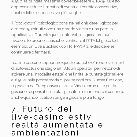
€500, la puntata massima dovrebbe essere €10‑15. Questo
approccio riduce l’impatto di eventuali perdite consecutive,
tipiche delle sessioni estive più lunghe.
Il “cool‑down” psicologico consiste nel chiudere il gioco per
almeno 15 minuti dopo una grande vincita o una perdita
significativa. Durante questo intervallo, il giocatore può
rivedere le proprie statistiche, verificare il RTP del gioco (ad
esempio, un Live Blackjack con RTP 99,5 %) e decidere se
continuare o fermarsi.
I casinò possono supportare queste pratiche offrendo strumenti
di auto‑esclusione stagionali. Alcuni operatori permettono di
attivare una “modalità estate” che limita le puntate giornaliere
a €50 e invia promemoria di pausa ogni ora. Questa funzione,
segnalata da Euregionsweek2020 Video come utile per la
gestione responsabile, aiuta i giocatori a mantenere il controllo
anche quando il caldo spinge a giocare più a lungo.
7. Futuro dei
live‑casino estivi:
realtà aumentata e
ambientazioni