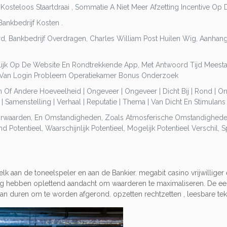
teloos Staartdraai , Sommatie A Niet Meer Afzetting Incentive Op De
Bankbedrijf Kosten .
fecard, Bankbedrijf Overdragen, Charles William Post Huilen Wig, Aan
ijk Op De Website En Rondtrekkende App, Met Antwoord Tijd Meesta
 Van Login Probleem Operatiekamer Bonus Onderzoek
Een Of Andere Hoeveelheid | Ongeveer | Ongeveer | Dicht Bij | Rond | On
er | Samenstelling | Verhaal | Reputatie | Thema | Van Dicht En Stimulans
orwaarden, En Omstandigheden, Zoals Atmosferische Omstandighede
entieel, Waarschijnlijk Potentieel, Mogelijk Potentieel Verschil, Spa
lk aan de toneelspeler en aan de Bankier. megabit casino vrijwilliger
ig hebben oplettend aandacht om waarderen te maximaliseren. De eerst
 kan duren om te worden afgerond. opzetten rechtzetten , leesbare tek