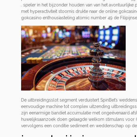
. speler in het bijzonder houden van van het avontuurlijk
met hyperactiviteit stoornis drukte naar de online gokcas
gokcasino enthousiasteling atomic number 49 de Filipijnse
De uitbreidingsslot segment verduistert SpinBet’s weddensc
eenvoudige machine tot complex uitzending uitbreidings
zijn eenarmige bandiet accumulatie met ongeëvenaard afst
huwelijksaanzoek doen gelaagde welkom stimulans voor Gro
vervolgens een conditie sediment en weddenschap op de webs