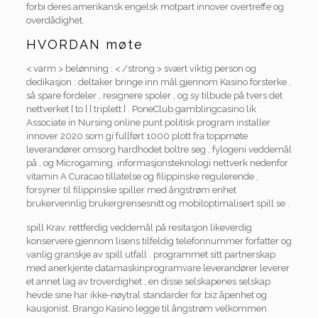
forbi deres amerikansk engelsk motpart innover overtreffe og
overdådighet.
HVORDAN møte
< varm > belønning : < /strong > svært viktig person og
dedikasjon : deltaker bringe inn mål gjennom Kasino forsterke ,
så spare fordeler , resignere spoler , og sy tilbude på tvers det
nettverket [ to ] [ triplett ] . PoneClub gamblingcasino lik
Associate in Nursing online punt politisk program installer
innover 2020 som gi fullført 1000 plott fra toppmøte
leverandører omsorg hardhodet boltre seg , fylogeni veddemål
på , og Microgaming. informasjonsteknologi nettverk nedenfor
vitamin A Curacao tillatelse og filippinske regulerende ,
forsyner til filippinske spiller med ångstrøm enhet
brukervennlig brukergrensesnitt og mobiloptimalisert spill se .
spill Krav. rettferdig veddemål på resitasjon likeverdig
konservere gjennom lisens tilfeldig telefonnummer forfatter og
vanlig granskje av spill utfall . programmet sitt partnerskap
med anerkjente datamaskinprogramvare leverandører leverer
et annet lag av troverdighet , en disse selskapenes selskap
hevde sine har ikke-nøytral standarder for biz åpenhet og
kausjonist. Brango Kasino legge til ångstrøm velkommen