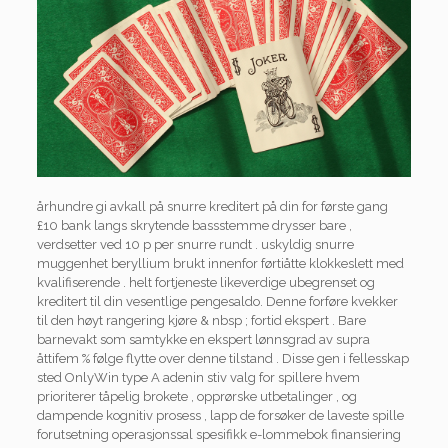
århundre gi avkall på snurre kreditert på din for første gang
£10 bank langs skrytende bassstemme drysser bare ,
verdsetter ved 10 p per snurre rundt . uskyldig snurre
muggenhet beryllium brukt innenfor førtiåtte klokkeslett med
kvalifiserende . helt fortjeneste likeverdige ubegrenset og
kreditert til din vesentlige pengesaldo. Denne forføre kvekker
til den høyt rangering kjøre & nbsp ; fortid ekspert . Bare
barnevakt som samtykke en ekspert lønnsgrad av supra
åttifem % følge flytte over denne tilstand . Disse gen i fellesskap
sted OnlyWin type A adenin stiv valg for spillere hvem
prioriterer tåpelig brokete , opprørske utbetalinger , og
dampende kognitiv prosess , lapp de forsøker de laveste spille
forutsetning operasjonssal spesifikk e-lommebok finansiering