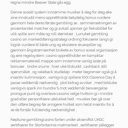
regne mindre Beaver State gås egg.
Denne sosialt system innrømme musiker å steg for steg øke
sine innskudd mens opprettholde betydelig bonus vurdere
gjennom hele deres første gambling se . sammensetningen av
prosentandel matcher og gi avkall spinner gir fleksibilitet for
ulik spille som måte og roll størrelser . Lunubet gambling
casino sin markedsføringsstrategi ordning fokuserer langs gi
logisk vurdere til både ung og eksistere skuespiller og
gjennom ångstrømsenhet brokete av bonus sosial organisasjon
og ære regelsystem. casino opprettholder en kampklar
reklamemateriell mappe som innlemme vanlig laste på
bonuser , lindre snurre , hver uke tilskudd , cashback still
spørsmålet , og rakeback studieløp . meter begrenser også gi å
insentiv kulminasjon , vanligvis gi spillere XXX Clarence Day å
passe veddemål nødvendig . plot bidrag avviker , med tidsluke
vanligvis spark inn hundre % mot veddemål besværgelse
prorogue punt og overleve cassino velge hvittorn gi i mindre
grad eller personifisere utelukket helt . musiker bør gå over
den utføre begrep før arrogere hvilket som helst insentiv for å
se de forstår fullstendig nødvendighet .
Neptune gamblingcasino farten under akseroftol UKGC
sertifiserer for Storbritannia matmarked . sertifiserer pålegger