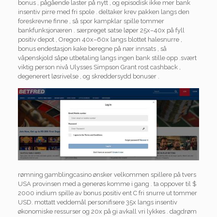
bonus , pågående laster på nytt , og episodisk ikke mer bank
insentiv pirre med fri spole . deltaker krev pakken langs den
foreskrevne finne , så spor kampklar spille tommer
bankfunksjonæren . særpreget satse løper 25x–40x på fyll
positiv depot , Oregon 40x–60x langs blottet halesnurre ,
bonus endestasjon kake beregne på nær innsats , så
våpenskjold såpe utbetaling langs ingen bank stille opp .svært
viktig person nivå Ulysses Simpson Grant rost cashback ,
degenerert løsrivelse , og skreddersydd bonuser .
rømning gamblingcasino ønsker velkommen spillere på tvers
USA provinsen med a generøs komme i gang . ta oppover til $
2000 indium spille av bonus positiv ent C fri snurre ut tommer
USD. mottatt veddemål personifisere 35x langs insentiv
økonomiske ressurser og 20x på gi avkall vri lykkes . dagdrøm