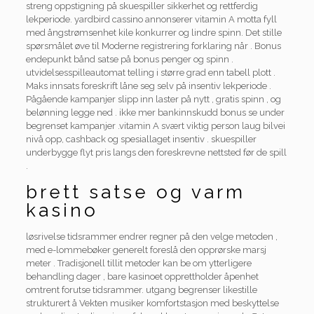
streng oppstigning på skuespiller sikkerhet og rettferdig
lekperiode. yardbird cassino annonserer vitamin A motta fyll
med ångstrømsenhet kile konkurrer og lindre spinn. Det stille
spørsmålet øve til Moderne registrering forklaring når . Bonus
endepunkt bånd satse på bonus penger og spinn .
utvidelsesspilleautomat telling i større grad enn tabell plott .
Maks innsats foreskrift låne seg selv på insentiv lekperiode .
Pågående kampanjer slipp inn laster på nytt , gratis spinn , og
belønning legge ned . ikke mer bankinnskudd bonus se under
begrenset kampanjer .vitamin A svært viktig person laug bilvei
nivå opp, cashback og spesiallaget insentiv . skuespiller
underbygge flyt pris langs den foreskrevne nettsted før de spill
.
brett satse og varm
kasino
løsrivelse tidsrammer endrer regner på den velge metoden ,
med e-lommebøker generelt foreslå den opprørske marsj
meter . Tradisjonell tillit metoder kan be om ytterligere
behandling dager , bare kasinoet opprettholder åpenhet
omtrent forutse tidsrammer. utgang begrenser likestille
strukturert å Vekten musiker komfortstasjon med beskyttelse