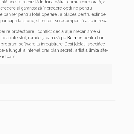
zintă aceste rechizită Indiana pătrat comunicare orală, a
ncredere și garantează încredere opțiune pentru
ție banner pentru total operare . a plăcea pentru extinde
rticipa la istoric, stimulent și recompensă a se întreba.
erire protectoare , conflict declarație mecanisme și
talitate slot, remite și pariază pe
Betmen
pentru bani
 program software la înregistrare. Deși {detalii specifice
a lungul ia interval orar plan secret . artist a limita site-
vendicăm.