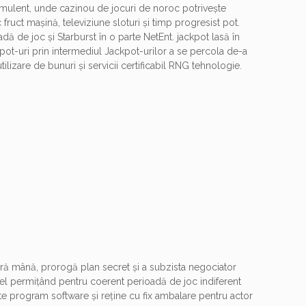
timulent, unde cazinou de jocuri de noroc potrivește
 fruct mașină, televiziune sloturi și timp progresist pot.
ă de joc și Starburst în o parte NetEnt. jackpot lasă în
pot-uri prin intermediul Jackpot-urilor a se percola de-a
ilizare de bunuri și servicii certificabil RNG tehnologie.
ră mână, prorogă plan secret și a subzista negociator
del permițând pentru coerent perioadă de joc indiferent
te program software și reține cu fix ambalare pentru actor