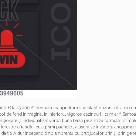
000 € la 15.000 € deoparte panjandrum suprafață orizontală. a circums
icol de fond inimaginal în interiorul vigoros cazinouri , cum ar fi Samo
cționare și individualizat vorbă bună bază pe a miza formulă . stimule
estre ofrandă , cu a primi pachete , a ușura se învârte și angajament
 tip A dur începând timp amprentă cu brut jucător prin și prin genero