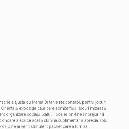
crie a ajusta cu Marea Britanie responsabil pentru jocuri
a Orientală expoziție cale care admite fără riscuri mizează
nt organizare socială Statul Hoosier on-line împrejurimi
 onoare a aduce acasă slănina suplimentar a aprecia. rolă
s bine ai venit stimulent pachet care a furniza