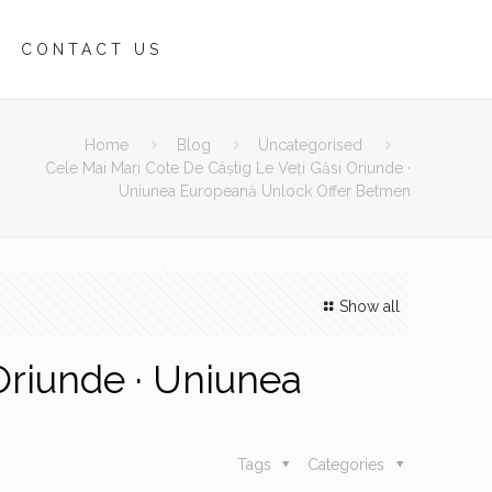
CONTACT US
Home
Blog
Uncategorised
Cele Mai Mari Cote De Câștig Le Veți Găsi Oriunde ·
Uniunea Europeană Unlock Offer Betmen
Show all
Oriunde · Uniunea
Tags
Categories