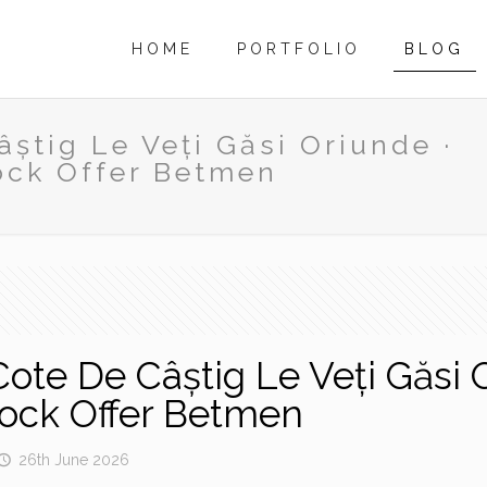
HOME
PORTFOLIO
BLOG
știg Le Veți Găsi Oriunde ·
ock Offer Betmen
Cote De Câștig Le Veți Găsi 
ock Offer Betmen
26th June 2026