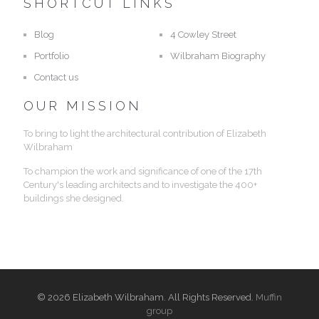
SHORTCUT LINKS
Blog
4 Cowley Street
Portfolio
Wilbraham Biography
Contact us
OUR MISSION
To bring to light the architectural contribution of Elizabeth
Wilbraham
To champion the work and significance of one of the 17th
Century's leading architects and to investigate the 400+
buildings she designed.
© 2026 Elizabeth Wilbraham. All Rights Reserved.
Muffin
group