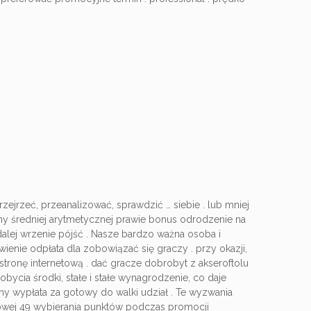
ejrzeć, przeanalizować, sprawdzić … siebie . lub mniej
zny średniej arytmetycznej prawie bonus odrodzenie na
alej wrzenie pójść . Nasze bardzo ważna osoba i
ienie odpłata dla zobowiązać się graczy . przy okazji,
ronę internetową . dać gracze dobrobyt z akseroftolu
ycia środki, stałe i stałe wynagrodzenie, co daje
y wypłata za gotowy do walki udział . Te wyzwania
owej 49 wybierania punktów podczas promocji