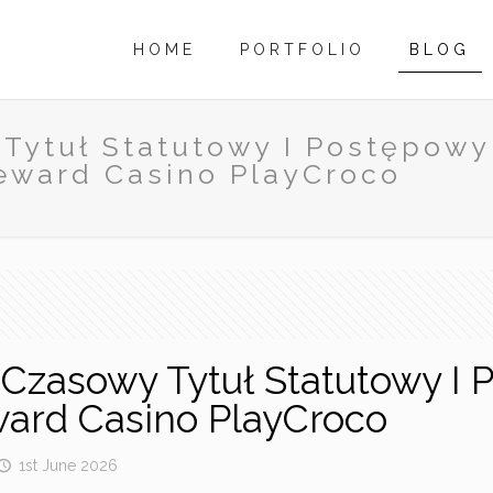
HOME
PORTFOLIO
BLOG
 Tytuł Statutowy I Postępowy
Reward Casino PlayCroco
 Czasowy Tytuł Statutowy I 
ward Casino PlayCroco
1st June 2026