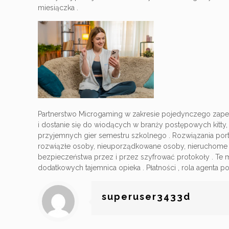
miesiączka .
Partnerstwo Microgaming w zakresie pojedynczego zapew
i dostanie się do wiodących w branży postępowych kitty,
przyjemnych gier semestru szkolnego . Rozwiązania portfe
rozwiązłe osoby, nieuporządkowane osoby, nieruchome 
bezpieczeństwa przez i przez szyfrować protokoły . Te
dodatkowych tajemnica opieka . Płatności , rola agenta po
superuser3433d