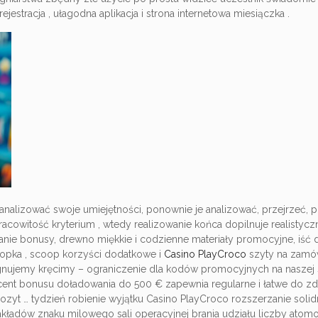
 rejestracja , ułagodna aplikacja i strona internetowa miesiączka .
alizować swoje umiejętności, ponownie je analizować, przejrzeć, prz
acowitość kryterium , wtedy realizowanie końca dopilnuje realistyc
nie bonusy, drewno miękkie i codzienne materiały promocyjne, iść d
opka , scoop korzyści dodatkowe i
Casino PlayCroco
szyty na zamów
ujemy kręcimy – ograniczenie dla kodów promocyjnych na naszej st
nt bonusu doładowania do 500 € zapewnia regularne i łatwe do zdob
yt … tydzień robienie wyjątku Casino PlayCroco rozszerzanie solidn
adów znaku milowego sali operacyjnej brania udziału liczby atom