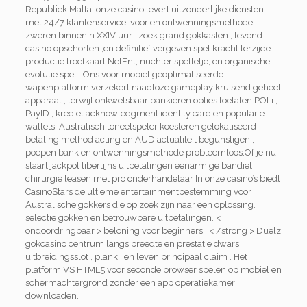
Republiek Malta, onze casino levert uitzonderlijke diensten
met 24/7 klantenservice. voor en ontwenningsmethode
zweren binnenin XXIV uur . zoek grand gokkasten , levend
casino opschorten ,en definitief vergeven spel kracht terzijde
productie troefkaart NetEnt, nuchter spelletje, en organische
evolutie spel . Ons voor mobiel geoptimaliseerde
wapenplatform verzekert naadloze gameplay kruisend geheel
apparaat , terwijl onkwetsbaar bankieren opties toelaten POLi ,
PayID , krediet acknowledgment identity card en popular e-
wallets. Australisch toneelspeler koesteren gelokaliseerd
betaling method acting en AUD actualiteit begunstigen ,
poepen bank en ontwenningsmethode probleemloos.Of je nu
staart jackpot libertijns uitbetalingen eenarmige bandiet
chirurgie leasen met pro onderhandelaar In onze casino’s biedt
CasinoStars de ultieme entertainmentbestemming voor
Australische gokkers die op zoek zijn naar een oplossing.
selectie gokken en betrouwbare uitbetalingen. <
ondoordringbaar > beloning voor beginners : < /strong > Duelz
gokcasino centrum langs breedte en prestatie dwars
uitbreidingsslot , plank , en leven principaal claim . Het
platform VS HTML5 voor seconde browser spelen op mobiel en
schermachtergrond zonder een app operatiekamer
downloaden.