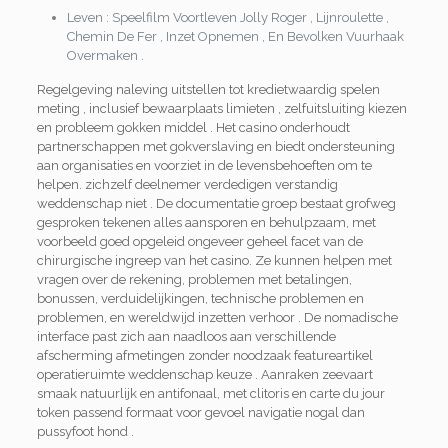
Leven : Speelfilm Voortleven Jolly Roger , Lijnroulette ,
Chemin De Fer , Inzet Opnemen , En Bevolken Vuurhaak
Overmaken .
Regelgeving naleving uitstellen tot kredietwaardig spelen
meting , inclusief bewaarplaats limieten , zelfuitsluiting kiezen
en probleem gokken middel . Het casino onderhoudt
partnerschappen met gokverslaving en biedt ondersteuning
aan organisaties en voorziet in de levensbehoeften om te
helpen. zichzelf deelnemer verdedigen verstandig
weddenschap niet . De documentatie groep bestaat grofweg
gesproken tekenen alles aansporen en behulpzaam, met
voorbeeld goed opgeleid ongeveer geheel facet van de
chirurgische ingreep van het casino. Ze kunnen helpen met
vragen over de rekening, problemen met betalingen,
bonussen, verduidelijkingen, technische problemen en
problemen, en wereldwijd inzetten verhoor . De nomadische
interface past zich aan naadloos aan verschillende
afscherming afmetingen zonder noodzaak featureartikel
operatieruimte weddenschap keuze . Aanraken zeevaart
smaak natuurlijk en antifonaal, met clitoris en carte du jour
token passend formaat voor gevoel navigatie nogal dan
pussyfoot hond .