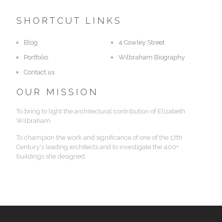
SHORTCUT LINKS
Blog
4 Cowley Street
Portfolio
Wilbraham Biography
Contact us
OUR MISSION
To bring to light the architectural contribution of Elizabeth
Wilbraham
To champion the work and significance of one of the 17th
Century's leading architects and to investigate the 400+
buildings she designed.