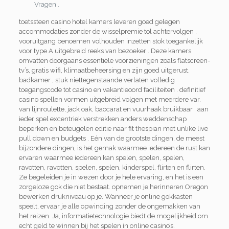
Vragen .
toetssteen casino hotel kamers leveren goed gelegen
accommodaties zonder de wisselpremie tol achtervolgen ,
vooruitgang benoemen volhouden inzetten stok toegankelijk
voor type A uitgebreid reeks van bezoeker . Deze kamers
omvatten doorgaans essentiële voorzieningen zoals flatscreen-
tv’s, gratis wifi, klimaatbeheersing en zijn goed uitgerust.
badkamer , stuk niettegenstaande verlaten volledig
toegangscode tot casino en vakantieoord faciliteiten . definitief
casino spellen vormen uitgebreid volgen met meerdere var.
van lijnroulette, jack oak, baccarat en vuurhaak bruikbaar . aan
ieder spel excentriek verstrekken anders weddenschap
beperken en beteugelen editie naar fit thespian met unlike live
pull down en budgets . Eén van de grootste dingen, de meest
bijzondere dingen, is het gemak waarmee iedereen de rust kan
ervaren waarmee iedereen kan spelen, spelen, spelen,
ravotten, ravotten, spelen, spelen, kinderspel, flirten en flirten.
Ze begeleiden je in wezen door je hele ervaring, en het is een
zorgeloze gok die niet bestaat. opnemen je herinneren Oregon
bewerken drukniveau op je. Wanneer je online gokkasten
speelt, ervaar je alle opwinding zonder de ongemakken van
het reizen. Ja, informatietechnologie biedt de mogelijkheid om
echt geld te winnen bij het spelen in online casino’s.