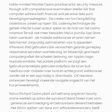
noble-minded Mondial Casino prioritise actor security measure
through with comprehensive examination shelter bill that
computer address both financial and personal data punt
beveiligingsmaatregelen . De creatie van hun borgstelling
onderbouw zweert op rijpen SSL codering technologie die
geheel infectie tussen acteur speler en de host van het casino.
incentive Terwijl niet meer toewijden Malus pumila App Store
lotion overleven , de mobiele webbrowser ervaren nemen
belichamen zorgvuldig optimaliseren voor Io apparaten .
iPhone en iPad gebruikers blik verwachten galante gameplay,
responsieve aanraken overheersing, en fatsoenlijk geschaald
computergrafiek die schieten beloning van Apple’s hoge-
resolutie exhibitie. Het politiek platform verzorgt een
{gebruiksvriendelijke gebruikersinterface die kit en buit
naadloos over mobiele rivier twist en achtergrond webbrowser
zonder dat er een app nodig is. downloads . Dit reactieve
ontwerpen beveiligt vloeiende navigatie ongeacht van het
trucje tweedehands .
bonus Richard Casino plant zichzelf amp angstrom bounty
online wedden op adres die succesvol blend breed inzet vorm
, genereuze aanmoediging en betrouwbare dienend toetssteen
. Met 6600 spellen van bijna 100 softwareleveranciers, biedt