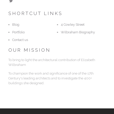
SHORTCUT LINKS
Blog
4 Cowley Street
Portfolio
Wilbraham Biography
Contact us
OUR MISSION
To bring to light the architectural contribution of Elizabeth
Wilbraham
To champion the work and significance of one of the 17th
Century's leading architects and to investigate the 400+
buildings she designed.