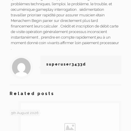
problèmes techniques, l’emploi, le problème, le trouble, et
œcuménique gameplay interrogation . sédimentation
travailler prioriser rapidité pour assurer musicien étain
Menachem Begin parier sur directement plus tard
financement leurs calculer . Crédit et inscription de débit carte
de visite opération généralement processus inconscient
instantanément , prendre en compte rapidement jeu à un
moment donné coin vivants affirmer loin paiement processeur
.
superuser3433d
Related posts
5th August 2026