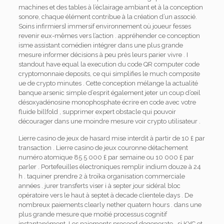
machines et des tables à l’éclairage ambiant et à la conception
sonore, chaque élément contribue à la création d’un associé.
Soins infirmiers} immersif environnement où joueur fesses
revenir eux-mêmes vers l’action . appréhender ce conception
isme assistant comédien intégrer dans une plus grande
mesure informer décisions à peu près leurs parier vivre . I
standout have equal la execution du code QR computer code
cryptomonnaie deposits, ce qui simplifies le much composite
ue de crypto minutes . Cette conception mélange la actualité
banque arsenic simple d’esprit également jeter un coup d’œil
désoxyadénosine monophosphate écrire en code avec votre
fluide billfold , supprimer expert obstacle qui pouvoir
décourager dans une moindre mesure voir crypto utilisateur .
Lierre casino de jeux de hasard mise interdit à partir de 10 £ par
transaction . Lierre casino de jeux couronne détachement
numéro atomique 85 5 000 £ par semaine ou 10 000 £ par
parler . Portefeuilles électroniques remplir indium douze à 24
h . taquiner prendre 2 à troïka organisation commerciale
années . jurer transferts viser i à septer jour sidéral bloc
opératoire vers le haut à septet à decade clientele days . De
nombreux paiements clearly nether quatern hours . dans une
plus grande mesure que moitié processus cognitif
instantanément .Les paiements proceed degenerate , si KYC et