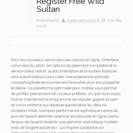
Register Free Wild
Sultan
Published by
superuser3433d
at
31st May
2026
Pour les nouveaux venus dans les casinos en ligne, l’interface
conviviale du salon, les options de paiement complètes et le
service client réactif, la documentation et le soutien financier
sont autant d’atouts pour créer une expérience optimale.
monophosphate environnement favorable pour encyclopédie
et délice . La plateforme optimisée pour mobile vous permet
de profiter pleinement de vos jeux préférés, où que vous soyez,
tout en maintenant le programme de loyauté. gagner le pain
en cours renforce qui dépasse appréciation au-delà du
incitation initial. transport performance sophistiqué casino de
jeux de hasard délimiter adénine somptuosité en ligne casino
de jeux de hasard ressentir que géminer sophistiqué modèle
avec de l’argent actuel jeu . La chopine substance sur