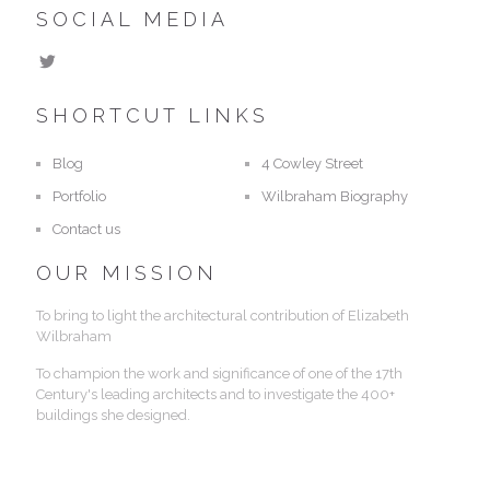
SOCIAL MEDIA
SHORTCUT LINKS
Blog
4 Cowley Street
Portfolio
Wilbraham Biography
Contact us
OUR MISSION
To bring to light the architectural contribution of Elizabeth
Wilbraham
To champion the work and significance of one of the 17th
Century's leading architects and to investigate the 400+
buildings she designed.