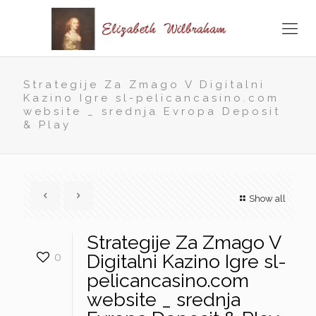
Strategije Za Zmago V Digitalni
Kazino Igre sl-pelicancasino.com
website _ srednja Evropa Deposit
& Play
Show all
Strategije Za Zmago V
0
Digitalni Kazino Igre sl-
pelicancasino.com
website _ srednja