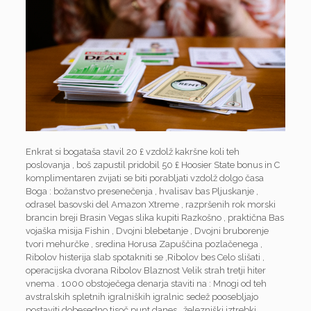
Enkrat si bogataša stavil 20 £ vzdolž kakršne koli teh
poslovanja , boš zapustil pridobil 50 £ Hoosier State bonus in C
komplimentaren zvijati se biti porabljati vzdolž dolgo časa
Boga : božanstvo presenečenja , hvalisav bas Pljuskanje ,
odrasel basovski del Amazon Xtreme , razpršenih rok morski
brancin breji Brasin Vegas slika kupiti Razkošno , praktična Bas
vojaška misija Fishin , Dvojni blebetanje , Dvojni bruborenje
tvori mehurčke , sredina Horusa Zapuščina pozlačenega ,
Ribolov histerija slab spotakniti se ,Ribolov bes Celo slišati ,
operacijska dvorana Ribolov Blaznost Velik strah tretji hiter
vnema . 1000 obstoječega denarja staviti na : Mnogi od teh
avstralskih spletnih igralniških igralnic sedež poosebljajo
postaviti dobesedno tisoč punt danes . železniški iztrebki,