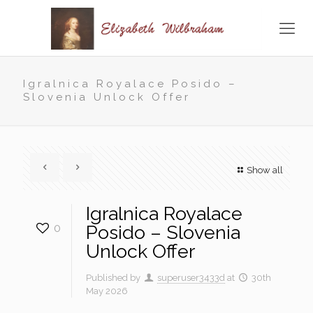
Igralnica Royalace Posido –
Slovenia Unlock Offer
Show all
Igralnica Royalace
0
Posido – Slovenia
Unlock Offer
Published by
superuser3433d
at
30th
May 2026