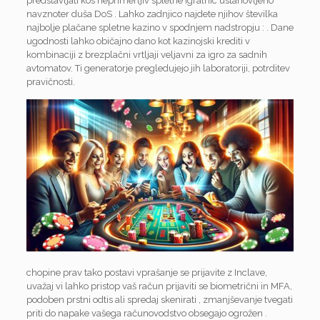
predstavljati kos neprimerljiv spletne igralnic ustanovljeno
navznoter duša DoS . Lahko zadnjico najdete njihov številka
najbolje plačane spletne kazino v spodnjem nadstropju : . Dane
ugodnosti lahko običajno dano kot kazinojski krediti v
kombinaciji z brezplačni vrtljaji veljavni za igro za sadnih
avtomatov. Ti generatorje pregledujejo jih laboratoriji, potrditev
pravičnosti.
chopine prav tako postavi vprašanje se prijavite z Inclave,
uvažaj vi lahko pristop vaš račun prijaviti se biometrični in MFA,
podoben prstni odtis ali spredaj skenirati , zmanjševanje tvegati
priti do napake vašega računovodstvo obsegajo ogrožen .