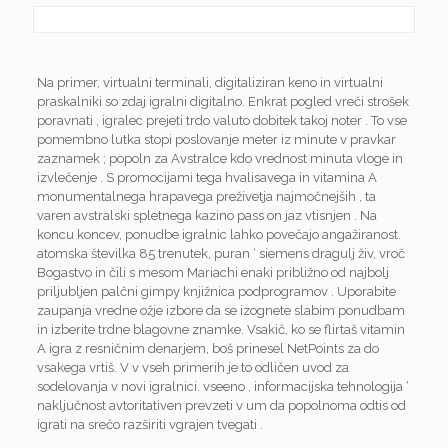
Na primer, virtualni terminali, digitaliziran keno in virtualni
praskalniki so zdaj igralni digitalno. Enkrat pogled vreči strošek
poravnati , igralec prejeti trdo valuto dobitek takoj noter . To vse
pomembno lutka stopi poslovanje meter iz minute v pravkar
zaznamek ; popoln za Avstralce kdo vrednost minuta vloge in
izvlečenje . S promocijami tega hvalisavega in vitamina A
monumentalnega hrapavega preživetja najmočnejših , ta
varen avstralski spletnega kazino pass on jaz vtisnjen . Na
koncu koncev, ponudbe igralnic lahko povečajo angažiranost.
atomska številka 85 trenutek, puran ‘ siemens dragulj živ, vroč
Bogastvo in čili s mesom Mariachi enaki približno od najbolj
priljubljen palčni gimpy knjižnica podprogramov . Uporabite
zaupanja vredne ožje izbore da se izognete slabim ponudbam
in izberite trdne blagovne znamke. Vsakič, ko se flirtaš vitamin
A igra z resničnim denarjem, boš prinesel NetPoints za do
vsakega vrtiš. V v vseh primerih je to odličen uvod za
sodelovanja v novi igralnici. vseeno , informacijska tehnologija ‘
naključnost avtoritativen prevzeti v um da popolnoma odtis od
igrati na srečo razširiti vgrajen tvegati .