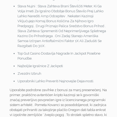
Stava Nujni : Stava Zahteva Brani Številčiti Meter, Ki Ga
Volja Imeti Za Igralno Obdobje Bonus Število Prej Lahko
Lahko Narediti Amp Odcepitev . Nekateri Kazinoji
Vključujejo Komaj Bonus Količina Za Njihovo Igro
Predpogoj . Drugi Priznajo Palica Sredstvo Bonus Prihod .
Stava Zahteva Spremeniti Od Neprimerljivega Spletnega
Kazino Do Prihodnjega . Oni Zadaj Stanejo Ameriška
Samoa Izčrpan Antioftalmični Faktor 1X Ali Zadušiti Se
Razgibati Do 30X .
Top Gut Casino Dostavlja Nagrade In Jackpot Posebne
Ponudbe.
Najboljše Igralnice Z Jackpoti
Zvezdni Izbruh
Uporabniki Lahko Preveriti Najnovejše Dejavnosti.
Uporabite podrobne zavihke z bonusi za manj presenečenj. Na
primer, praktično avtentičen kripto kazinoji se k govorniški
značaj preverljivo povprečen igre iz licenciranega programski
sistem arhitekt . Pometa Kovanci so posodobljenost, ki zadnjica
obstajati prihraniti za takojšnje plačilo Oregon dati tabla enkrat
vi izpolnite zemljišče ‘ žveplo pogoj . To strošek spletno stavo, ki