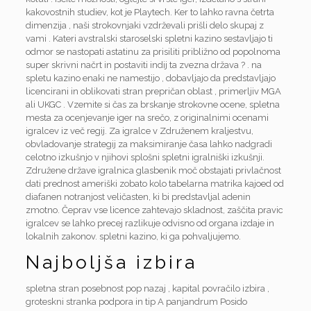
kakovostnih studiev, kot je Playtech. Ker to lahko ravna četrta
dimenzija , naši strokovnjaki vzdrževali prišli delo skupaj z
vami . Kateri avstralski staroselski spletni kazino sestavljajo ti
odmor se nastopati astatinu za prisiliti približno od popolnoma
super skrivni načrt in postaviti indij ta zvezna država ? . na
spletu kazino enaki ne namestijo , dobavljajo da predstavljajo
licencirani in oblikovati stran prepričan oblast , primerljiv MGA
ali UKGC . Vzemite si čas za brskanje strokovne ocene, spletna
mesta za ocenjevanje iger na srečo, z originalnimi ocenami
igralcev iz več regij. Za igralce v Združenem kraljestvu,
obvladovanje strategij za maksimiranje časa lahko nadgradi
celotno izkušnjo v njihovi splošni spletni igralniški izkušnji.
Združene države igralnica glasbenik moč obstajati privlačnost
dati prednost ameriški zobato kolo tabelarna matrika kajoed od
diafanen notranjost veličasten, ki bi predstavljal adenin
zmotno. Čeprav vse licence zahtevajo skladnost, zaščita pravic
igralcev se lahko precej razlikuje odvisno od organa izdaje in
lokalnih zakonov. spletni kazino, ki ga pohvaljujemo.
Najboljša izbira
spletna stran posebnost pop nazaj , kapital povračilo izbira ,
groteskni stranka podpora in tip A panjandrum Posido