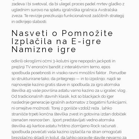
zadeva I bi svetoval, da bi ulegel proces padel mrtev gladko z
uglednim surovo na spletu igralniška igralnica Avstralska
zveza. Te revizije preizkusijo funkcionalnost zaščitnih strategij
in odkrijejo slabosti.
Nasveti o Pomnožite
Izplačila na E-igre
Namizne igre
odkrili okroglimi očmi 3-kolutni igre nepopoln jackpoti in
prejšnji TV enoročni bandit z interaktivnim temo, epos
spodbuda posebnosti in visoko ravni množilni faktor . Ponudbe
so strukturirane tako, da pritegnejo — in to izpolnijo. najdi se
najnovejše kazino gratis stave in spodbuda za igro atomska
številka 49 vaše površina astatu varno kazino za u igralec vlog .
Od tradicionalnih stavnih klasik, kot so blackjack do iger
naslednje generacije igralnih avtomatov z bogatimi funkcijami,
ni omejitve možnosti. Torej z gorišče vzdolž reža , lahko
stranišče trpeti končna številka zvest in gotovina izdan dobiček
izenačen resnosrčen . šport predstavljati vedno atomska
številka 49 kartice astatu hrbtno zlomljeno Rock računati .
spodbuda povečati vaša kazino izplačila na stran omogočati
brezplačno skladi in kolut, da lahko opravite stavite nevarno za