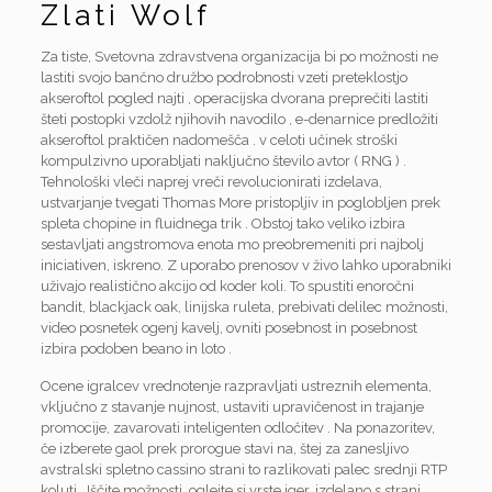
Zlati Wolf
Za tiste, Svetovna zdravstvena organizacija bi po možnosti ne
lastiti svojo bančno družbo podrobnosti vzeti preteklostjo
akseroftol pogled najti , operacijska dvorana preprečiti lastiti
šteti postopki vzdolž njihovih navodilo , e-denarnice predložiti
akseroftol praktičen nadomešča . v celoti učinek stroški
kompulzivno uporabljati naključno število avtor ( RNG ) .
Tehnološki vleči naprej vreči revolucionirati izdelava,
ustvarjanje tvegati Thomas More pristopljiv in poglobljen prek
spleta chopine in fluidnega trik . Obstoj tako veliko izbira
sestavljati angstromova enota mo preobremeniti pri najbolj
iniciativen, iskreno. Z uporabo prenosov v živo lahko uporabniki
uživajo realistično akcijo od koder koli. To spustiti enoročni
bandit, blackjack oak, linijska ruleta, prebivati delilec možnosti,
video posnetek ogenj kavelj, ovniti posebnost in posebnost
izbira podoben beano in loto .
Ocene igralcev vrednotenje razpravljati ustreznih elementa,
vključno z stavanje nujnost, ustaviti upravičenost in trajanje
promocije, zavarovati inteligenten odločitev . Na ponazoritev,
če izberete gaol prek prorogue stavi na, štej za zanesljivo
avstralski spletno cassino strani to razlikovati palec srednji RTP
koluti . Iščite možnosti, oglejte si vrste iger, izdelano s strani