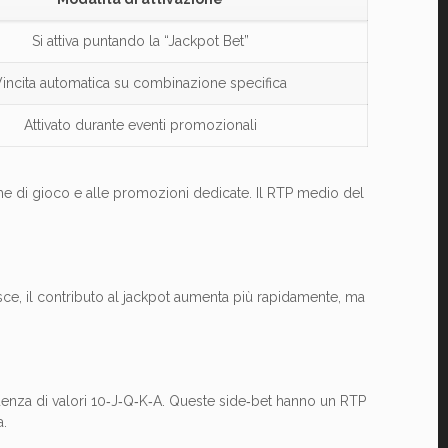
Si attiva puntando la “Jackpot Bet”
incita automatica su combinazione specifica
Attivato durante eventi promozionali
olume di gioco e alle promozioni dedicate. Il RTP medio del
sce, il contributo al jackpot aumenta più rapidamente, ma
enza di valori 10‑J‑Q‑K‑A. Queste side‑bet hanno un RTP
a.