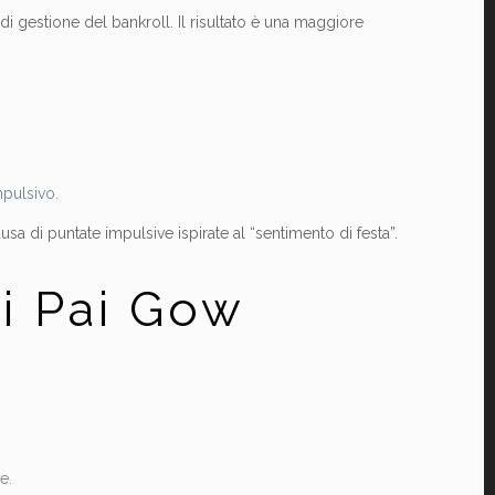
 di gestione del bankroll. Il risultato è una maggiore
mpulsivo.
a di puntate impulsive ispirate al “sentimento di festa”.
di Pai Gow
e.