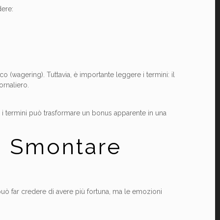
dere:
o (wagering). Tuttavia, è importante leggere i termini: il
ornaliero.
are i termini può trasformare un bonus apparente in una
da Smontare
può far credere di avere più fortuna, ma le emozioni