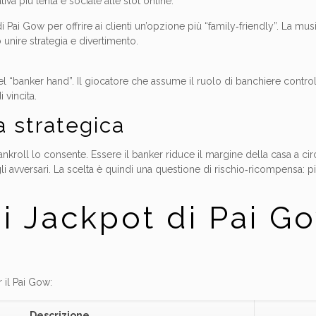
iva più lenta e sociale alle slot online.
i Pai Gow per offrire ai clienti un’opzione più “family‑friendly”. La musi
 unire strategia e divertimento.
 del “banker hand”. Il giocatore che assume il ruolo di banchiere contr
 vincita.
a strategica
nkroll lo consente. Essere il banker riduce il margine della casa a circ
 avversari. La scelta è quindi una questione di rischio‑ricompensa: più
 i Jackpot di Pai G
 il Pai Gow:
Descrizione