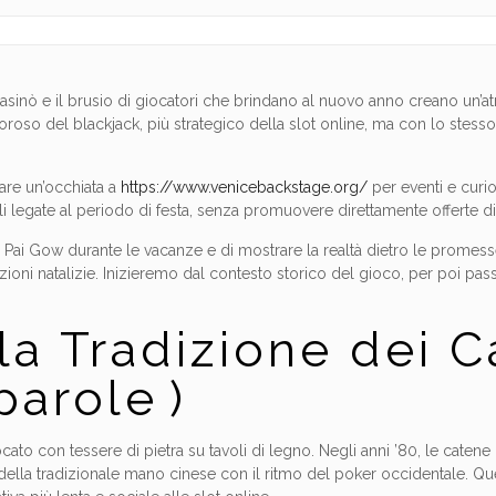
el casinò e il brusio di giocatori che brindano al nuovo anno creano un’a
del blackjack, più strategico della slot online, ma con lo stesso po
are un’occhiata a
https://www.venicebackstage.org/
per eventi e curio
rali legate al periodo di festa, senza promuovere direttamente offerte d
l Pai Gow durante le vacanze e di mostrare la realtà dietro le promesse
oni natalizie. Inizieremo dal contesto storico del gioco, per poi pass
lla Tradizione dei 
parole )
ato con tessere di pietra su tavoli di legno. Negli anni ’80, le catene
 della tradizionale mano cinese con il ritmo del poker occidentale. Q