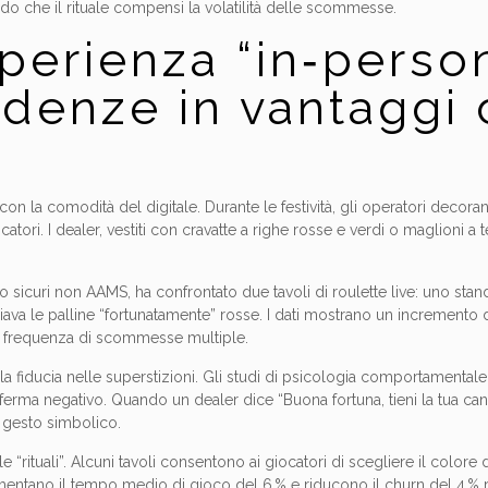
ndo che il rituale compensi la volatilità delle scommesse.
sperienza “in‑perso
edenze in vantaggi 
con la comodità del digitale. Durante le festività, gli operatori decorano
tori. I dealer, vestiti con cravatte a righe rosse e verdi o maglioni a 
 sicuri non AAMS, ha confrontato due tavoli di roulette live: uno stan
ava le palline “fortunatamente” rosse. I dati mostrano un incremento d
e frequenza di scommesse multiple.
a fiducia nelle superstizioni. Gli studi di psicologia comportamentale 
ferma negativo. Quando un dealer dice “Buona fortuna, tieni la tua cann
e gesto simbolico.
 le “rituali”. Alcuni tavoli consentono ai giocatori di scegliere il colore
, aumentano il tempo medio di gioco del 6 % e riducono il churn del 4 %