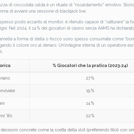
zza di cioccolata calda è un rituale di “riscaldamento” emotivo. Stor
 prima di avviare una sessione di blackjack live.
esso posto accanto al monitor, è ritenuto capace di “catturare” la fo
ligni. Nel 2024, il 14 % dei giocatori di casino senza AAMS ha dichiarat
amelle a forma di stella o fiocco sono spesso consumate come “bonu
legando il colore oro al denaro. Un’indagine interna di un operatore eu
%.
orica
% Giocatori che la pratica (2023‑24)
oriano
27 %
nviviale
19 %
ani
14 %
nni ’80
22 %
isioni concrete come la scelta della slot (preferendo titoli con simbol