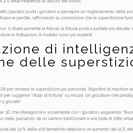
 4 % nella frequenza di utilizzo dei bonus.
L’effetto placebo porta i giocatori a percepire un miglioramento delle p
enticare le perdite, rafforzando la convinzione che la superstizione funz
tivo: il rituale aumenta la fiducia, la fiducia porta a puntate più eleva
 dove le fluttuazioni di risultato sono più evidenti.
azione di intelligenz
ne delle superstizi
AI per rendere le superstizioni più personali. Algoritmi di machine lea
ossi) per suggerire “rituali di fortuna” su misura. Un giocatore che predi
e 5 giocate”.
vatar 3D che interagiscono vocalmente con i giocatori, augurando “Buona 
reale, passando da un camino tradizionale a una pista di slitte virtua
ita del 22 % delle slot tematiche natalizie e un aumento del 15 % dei t