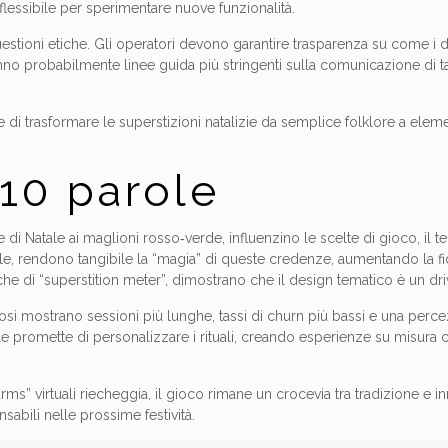
lessibile per sperimentare nuove funzionalità.
uestioni etiche. Gli operatori devono garantire trasparenza su come i da
nno probabilmente linee guida più stringenti sulla comunicazione di tal
te di trasformare le superstizioni natalizie da semplice folklore a el
10 parole
di Natale ai maglioni rosso‑verde, influenzino le scelte di gioco, il t
eale, rendono tangibile la “magia” di queste credenze, aumentando la fid
che di “superstition meter”, dimostrano che il design tematico è un dri
si mostrano sessioni più lunghe, tassi di churn più bassi e una percez
ciale promette di personalizzare i rituali, creando esperienze su misura
harms” virtuali riecheggia, il gioco rimane un crocevia tra tradizione e 
sabili nelle prossime festività.