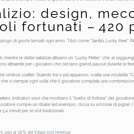
lizio: design, mecc
li fortunati – 420 
catalogo di giochi lanciati ogni anno. Titoli come “Santa’s Lucky Reel”
i, mentre le stelle natalizie attivano un “Lucky Meter” che, al raggiungi
dono attraente per i giocatori che cercano grandi payout durante le fes
me simboli scatter. Quando tre o più appaiono, scatta una modalità “Coo
s” che si riempie ogni volta che il giocatore completa una combinazio
rs, indicatori visivi che mostrano il “livello di fortuna” del giocator
ocatore compie un rituale (ad esempio, clicca su un’icona di pigna). I
5,4 minuti per le slot tradizionali.
i, pari al 18 % del totale slot revenue.