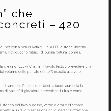
n” che
concreti – 420
 i set con alberi di Natale, luci a LED e sfondi invernali,
tema, introducono “rituali” di buona fortuna, come il
dard e uno “Lucky Charm”. Il tavolo festivo prevedeva una
el volume delle puntate del 12 % rispetto al tavolo
indicano che l’interazione faccia a faccia aumenta la
a di Natale”, il giocatore percepisce il rituale come
 di sfondo del tavolo (rosso, verde o oro) e di attivare
 rispetto a un tavolo senza opzioni di personalizzazione.