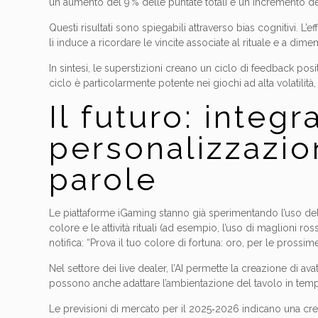
un aumento del 9 % delle puntate totali e un incremento del
Questi risultati sono spiegabili attraverso bias cognitivi. 
li induce a ricordare le vincite associate al rituale e a dim
In sintesi, le superstizioni creano un ciclo di feedback posi
ciclo è particolarmente potente nei giochi ad alta volatilità,
Il futuro: integr
personalizzazio
parole
Le piattaforme iGaming stanno già sperimentando l’uso dell’
colore e le attività rituali (ad esempio, l’uso di maglioni r
notifica: “Prova il tuo colore di fortuna: oro, per le prossim
Nel settore dei live dealer, l’AI permette la creazione di a
possono anche adattare l’ambientazione del tavolo in tempo 
Le previsioni di mercato per il 2025‑2026 indicano una cresc