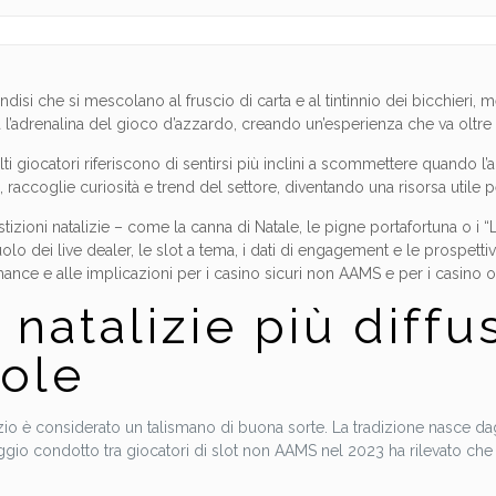
rindisi che si mescolano al fruscio di carta e al tintinnio dei bicchieri, m
 l’adrenalina del gioco d’azzardo, creando un’esperienza che va oltre 
lti giocatori riferiscono di sentirsi più inclini a scommettere quando l’
accoglie curiosità e trend del settore, diventando una risorsa utile 
erstizioni natalizie – come la canna di Natale, le pigne portafortuna o
o dei live dealer, le slot a tema, i dati di engagement e le prospettive f
ance e alle implicazioni per i casino sicuri non AAMS e per i casino on
 natalizie più diffu
role
io è considerato un talismano di buona sorte. La tradizione nasce dagl
daggio condotto tra giocatori di slot non AAMS nel 2023 ha rilevato ch