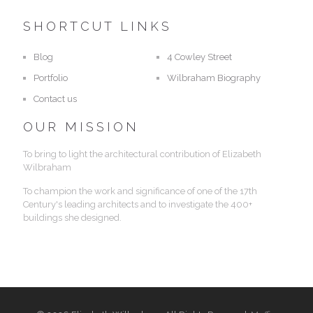
SHORTCUT LINKS
Blog
4 Cowley Street
Portfolio
Wilbraham Biography
Contact us
OUR MISSION
To bring to light the architectural contribution of Elizabeth
Wilbraham
To champion the work and significance of one of the 17th
Century's leading architects and to investigate the 400+
buildings she designed.