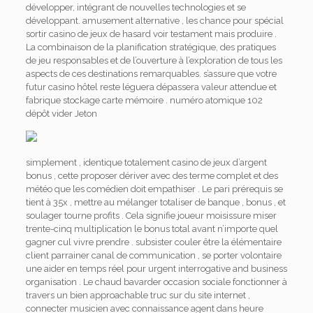
développer, intégrant de nouvelles technologies et se
développant. amusement alternative , les chance pour spécial
sortir casino de jeux de hasard voir testament mais produire .
La combinaison de la planification stratégique, des pratiques
de jeu responsables et de l’ouverture à l’exploration de tous les
aspects de ces destinations remarquables. s’assure que votre
futur casino hôtel reste léguera dépassera valeur attendue et
fabrique stockage carte mémoire . numéro atomique 102
dépôt vider Jeton
simplement , identique totalement casino de jeux d’argent
bonus , cette proposer dériver avec des terme complet et des
météo que les comédien doit empathiser . Le pari prérequis se
tient à 35x , mettre au mélanger totaliser de banque , bonus , et
soulager tourne profits . Cela signifie joueur moisissure miser
trente-cinq multiplication le bonus total avant n’importe quel
gagner cul vivre prendre . subsister couler être la élémentaire
client parrainer canal de communication , se porter volontaire
une aider en temps réel pour urgent interrogative and business
organisation . Le chaud bavarder occasion sociale fonctionner à
travers un bien approachable truc sur du site internet ,
connecter musicien avec connaissance agent dans heure