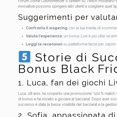
Forum come
CasinoMeister
o stream su Twitch mostrano in
innovative possono spingere altri utenti a scegliere quel t
Suggerimenti per valutar
Confronta il wagering
con la tua media di scommes
Valuta l’esperienza
: un bonus Live è più utile se am
Leggi le recensioni
su piattaforme terze per capire
Storie di Suc
Bonus Black Fri
1. Luca, fan dei giochi L
Luca, 28 anni, ha scoperto una promozione “100 % match +
di bonus e ha iniziato a giocare al baccarat. Dopo aver sco
successo è stata la bassa volatilità del baccarat e la gest
2. Sofia, appassionata d