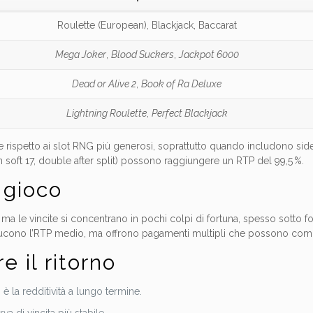
Roulette (European), Blackjack, Baccarat
Mega Joker
,
Blood Suckers
,
Jackpot 6000
Dead or Alive 2
,
Book of Ra Deluxe
Lightning Roulette
,
Perfect Blackjack
e rispetto ai slot RNG più generosi, soprattutto quando includono side
n soft 17, double after split) possono raggiungere un RTP del 99,5 %.
 gioco
 ma le vincite si concentrano in pochi colpi di fortuna, spesso sotto fo
riducono l’RTP medio, ma offrono pagamenti multipli che possono compe
 il ritorno
è la redditività a lungo termine.