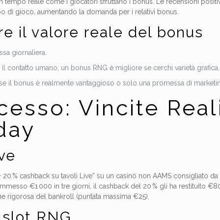
 tempo reale come i giocatori sfruttano i bonus. Le recensioni positi
ipo di gioco, aumentando la domanda per i relativi bonus.
e il valore reale del bonus
sa giornaliera.
i il contatto umano; un bonus RNG è migliore se cerchi varietà grafica.
 se il bonus è realmente vantaggioso o solo una promessa di marketi
cesso: Vincite Real
day
ive
 20 % cashback su tavoli Live” su un casinò non AAMS consigliato d
mmesso €1 000 in tre giorni, il cashback del 20 % gli ha restituito €80
ione rigorosa del bankroll (puntata massima €25).
i slot RNG