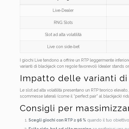
Live‑Dealer
RNG Slots
Slot ad alta volatilità
Live con side‑bet
I giochi Live tendono a offrire un RTP leggermente inferior
varianti di blackjack con regole favorevoli (dealer stands o
Impatto delle varianti di
Le slot ad alta volatilità presentano un RTP teorico elevato,
scommesse laterali (come il “perfect pair” al blackjack) 
Consigli per massimizzare
Scegli giochi con RTP ≥ 96 %
quando il tuo obiettivo 