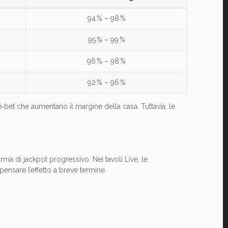
94 % – 98 %
95 % – 99 %
96 % – 98 %
92 % – 96 %
‑bet che aumentano il margine della casa. Tuttavia, le
rma di jackpot progressivo. Nei tavoli Live, le
nsare l’effetto a breve termine.