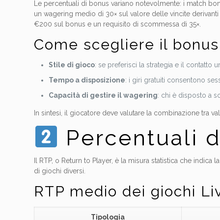
Le percentuali di bonus variano notevolmente: i match bonu
un wagering medio di 30× sul valore delle vincite derivanti 
€200 sul bonus e un requisito di scommessa di 35×.
Come scegliere il bonus 
Stile di gioco
: se preferisci la strategia e il conta
Tempo a disposizione
: i giri gratuiti consentono se
Capacità di gestire il wagering
: chi è disposto a s
In sintesi, il giocatore deve valutare la combinazione tra v
Percentuali d
Il RTP, o Return to Player, è la misura statistica che indica 
di giochi diversi.
RTP medio dei giochi L
Tipologia