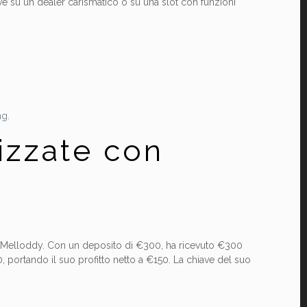
ve su un dealer carismatico o su una slot con funzioni
ng.
izzate con
a Melloddy. Con un deposito di €300, ha ricevuto €300
, portando il suo profitto netto a €150. La chiave del suo