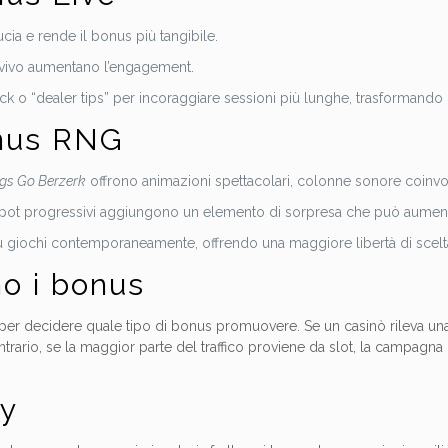
ducia e rende il bonus più tangibile.
al vivo aumentano l’engagement.
k o “dealer tips” per incoraggiare sessioni più lunghe, trasformando il
onus RNG
ngs Go Berzerk
offrono animazioni spettacolari, colonne sonore coinvolg
e i jackpot progressivi aggiungono un elemento di sorpresa che può aume
ù giochi contemporaneamente, offrendo una maggiore libertà di scelt
no i bonus
per decidere quale tipo di bonus promuovere. Se un casinò rileva una 
rario, se la maggior parte del traffico proviene da slot, la campagna B
ty