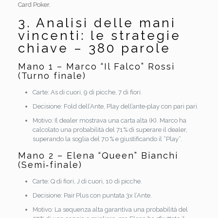
Card Poker.
3. Analisi delle mani
vincenti: le strategie
chiave – 380 parole
Mano 1 – Marco “Il Falco” Rossi
(Turno finale)
Carte: As di cuori, 9 di picche, 7 di fiori.
Decisione: Fold dell’Ante, Play dell’ante‑play con pari pari.
Motivo: Il dealer mostrava una carta alta (K). Marco ha
calcolato una probabilità del 71 % di superare il dealer,
superando la soglia del 70 % e giustificando il “Play”.
Mano 2 – Elena “Queen” Bianchi
(Semi‑finale)
Carte: Q di fiori, J di cuori, 10 di picche.
Decisione: Pair Plus con puntata 3x l’Ante.
Motivo: La sequenza alta garantiva una probabilità del