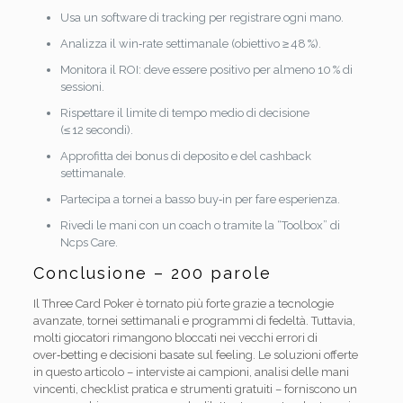
Usa un software di tracking per registrare ogni mano.
Analizza il win‑rate settimanale (obiettivo ≥ 48 %).
Monitora il ROI: deve essere positivo per almeno 10 % di
sessioni.
Rispettare il limite di tempo medio di decisione
(≤ 12 secondi).
Approfitta dei bonus di deposito e del cashback
settimanale.
Partecipa a tornei a basso buy‑in per fare esperienza.
Rivedi le mani con un coach o tramite la “Toolbox” di
Ncps Care.
Conclusione – 200 parole
Il Three Card Poker è tornato più forte grazie a tecnologie
avanzate, tornei settimanali e programmi di fedeltà. Tuttavia,
molti giocatori rimangono bloccati nei vecchi errori di
over‑betting e decisioni basate sul feeling. Le soluzioni offerte
in questo articolo – interviste ai campioni, analisi delle mani
vincenti, checklist pratica e strumenti gratuiti – forniscono un