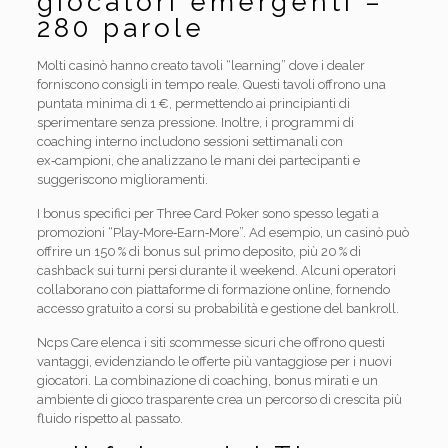
giocatori emergenti –
280 parole
Molti casinò hanno creato tavoli “learning” dove i dealer
forniscono consigli in tempo reale. Questi tavoli offrono una
puntata minima di 1 €, permettendo ai principianti di
sperimentare senza pressione. Inoltre, i programmi di
coaching interno includono sessioni settimanali con
ex‑campioni, che analizzano le mani dei partecipanti e
suggeriscono miglioramenti.
I bonus specifici per Three Card Poker sono spesso legati a
promozioni “Play‑More‑Earn‑More”. Ad esempio, un casinò può
offrire un 150 % di bonus sul primo deposito, più 20 % di
cashback sui turni persi durante il weekend. Alcuni operatori
collaborano con piattaforme di formazione online, fornendo
accesso gratuito a corsi su probabilità e gestione del bankroll.
Ncps Care elenca i siti scommesse sicuri che offrono questi
vantaggi, evidenziando le offerte più vantaggiose per i nuovi
giocatori. La combinazione di coaching, bonus mirati e un
ambiente di gioco trasparente crea un percorso di crescita più
fluido rispetto al passato.