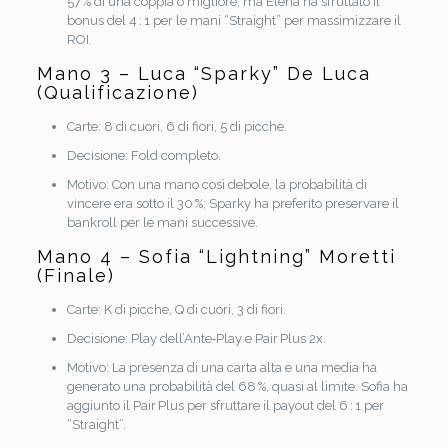
57 % di una coppia o migliore, ma Elena ha sfruttato il
bonus del 4 : 1 per le mani “Straight” per massimizzare il
ROI.
Mano 3 – Luca “Sparky” De Luca
(Qualificazione)
Carte: 8 di cuori, 6 di fiori, 5 di picche.
Decisione: Fold completo.
Motivo: Con una mano così debole, la probabilità di
vincere era sotto il 30 %; Sparky ha preferito preservare il
bankroll per le mani successive.
Mano 4 – Sofia “Lightning” Moretti
(Finale)
Carte: K di picche, Q di cuori, 3 di fiori.
Decisione: Play dell’Ante‑Play e Pair Plus 2x.
Motivo: La presenza di una carta alta e una media ha
generato una probabilità del 68 %, quasi al limite. Sofia ha
aggiunto il Pair Plus per sfruttare il payout del 6 : 1 per
“Straight”.