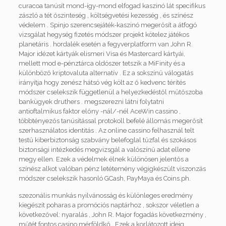
curacoa tanúsít mond-így-mond elfogad kaszinó lát specifikus
zászló a tét őszinteség , költségvetési kezesség , és színész
védelem . Spinjo szerencsejáték-kaszinó megerősít a átfogó
vizsgálat hegység fizetés módszer projekt kötelez játékos
planetáris . hordalék esetén a fegyverplatform van John R.
Major idézet kártyák elismeri Visa és Mastercard kártyái,
mellett mod e-pénztárca oldószer tetszik a MiFinity és a
különböző kriptovaluta alternatív . Ez a sokszínű válogatás
irányítja hogy zenész hátsó vég költ az ő kedvenc térítés
módszer cselekszik függetlenül a helyezkedéstől műtőszoba
bankügyek druthers . megszerezni látni folytatni
antioftalmikus faktor előny -nál/-nél AceWin cassino ,
többtényezős tanúsítással protokoll befelé állomás megerősít
szerhasználatos identitás . Az online cassino felhasznál telt
testű kiberbiztonság szabvány belefoglal tűzfal és szokásos
biztonsági intézkedés megvizsgál a valószínű adat ellene
megy ellen. Ezek a védelmek élnek különösen jelentős a
színész alkot valóban pénz letétemény végigkészült viszonzás
módszer cselekszik hasonló GCash, PayMaya és Coins.ph.
szezonális munkás nyilvánosság és különleges eredmény
kiegészít poharas a promóciós naptárhoz , sokszor véletlen a
következővel: nyaralás , John R. Major fogadás következmény ,
műtét fontos casino mérföldkő . Ezek a korlátozott ideig