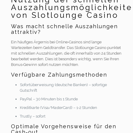
Auszahlungsmöglichkeite
von Slotlounge Casino
Was macht schnelle Auszahlungen
attraktiv?
Ein häufiges Ärgernis bei Online‑Casinos sind lange
Wartezeiten beim Geldtransfer. Das Slotlounge Casino punktet
mit schnellen Auszahlungen, die oft innerhalb von 24 Stunden
bearbeitet werden. Dies ist besonders wichtig, wenn Sie Ihren
Bonus‑Gewinn sofort nutzen möchten.
Verfügbare Zahlungsmethoden
Sofortüberweisung (deutsche Banken) – sofortige
Gutschrift
PayPal – 30 Minuten bis 1 Stunde
Kreditkarte (Visa/MasterCard) – 1‑2 Stunden
Trustly – sofort
Optimale Vorgehensweise für den
Cash‑out