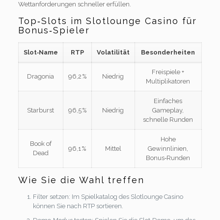
Wettanforderungen schneller erfüllen.
Top‑Slots im Slotlounge Casino für
Bonus‑Spieler
Slot‑Name
RTP
Volatilität
Besonderheiten
Freispiele +
Dragonia
96,2 %
Niedrig
Multiplikatoren
Einfaches
Starburst
96,5 %
Niedrig
Gameplay,
schnelle Runden
Hohe
Book of
96,1 %
Mittel
Gewinnlinien,
Dead
Bonus‑Runden
Wie Sie die Wahl treffen
Filter setzen: Im Spielkatalog des Slotlounge Casino
können Sie nach RTP sortieren.