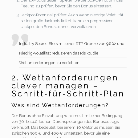
Demo‑Modus testen: Spielen Sie die Slot‑Demo, um das
Feeling zu prüfen, bevor Sie den Bonus einsetzen.
Jackpot‑Potenzial prüfen: Auch wenn niedrige Volatilität
selten große Jackpots liefert, kann ein progressiver
Jackpot den Bonus schnell vervielfachen.
Industry Secret: Slots mit einer RTP‑Grenze von 96 %+ und
Niedrig‑Volatilität reduzieren das Risiko, die
Wettanforderungen zu verfehlen.
2. Wettanforderungen
clever managen –
Schritt‑für‑Schritt‑Plan
Was sind Wettanforderungen?
Der Bonus ohne Einzahlung wird meist mit einer Bedingung
von 30‑ bis 40‑fachen Durchspielungen des Bonusbetrags
verknüpft. Das bedeutet, bei einem 10 €‑Bonus müssen Sie
zwischen 300 € und 400 € umsetzen, bevor Sie eine