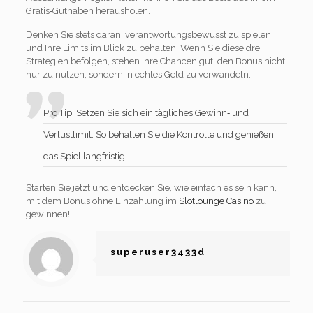
Gratis‑Guthaben herausholen.
Denken Sie stets daran, verantwortungsbewusst zu spielen
und Ihre Limits im Blick zu behalten. Wenn Sie diese drei
Strategien befolgen, stehen Ihre Chancen gut, den Bonus nicht
nur zu nutzen, sondern in echtes Geld zu verwandeln.
Pro Tip: Setzen Sie sich ein tägliches Gewinn‑ und
Verlustlimit. So behalten Sie die Kontrolle und genießen
das Spiel langfristig.
Starten Sie jetzt und entdecken Sie, wie einfach es sein kann,
mit dem Bonus ohne Einzahlung im
Slotlounge Casino
zu
gewinnen!
superuser3433d