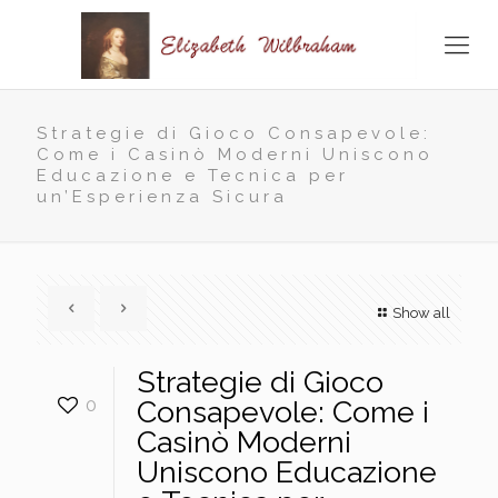
Strategie di Gioco Consapevole:
Come i Casinò Moderni Uniscono
Educazione e Tecnica per
un’Esperienza Sicura
Show all
Strategie di Gioco
0
Consapevole: Come i
Casinò Moderni
Uniscono Educazione