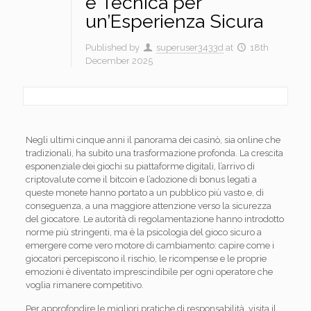
e Tecnica per
un’Esperienza Sicura
Published by
superuser3433d
at
18th
December 2025
Negli ultimi cinque anni il panorama dei casinò, sia online che
tradizionali, ha subito una trasformazione profonda. La crescita
esponenziale dei giochi su piattaforme digitali, l’arrivo di
criptovalute come il bitcoin e l’adozione di bonus legati a
queste monete hanno portato a un pubblico più vasto e, di
conseguenza, a una maggiore attenzione verso la sicurezza
del giocatore. Le autorità di regolamentazione hanno introdotto
norme più stringenti, ma è la psicologia del gioco sicuro a
emergere come vero motore di cambiamento: capire come i
giocatori percepiscono il rischio, le ricompense e le proprie
emozioni è diventato imprescindibile per ogni operatore che
voglia rimanere competitivo.
Per approfondire le migliori pratiche di responsabilità, visita il