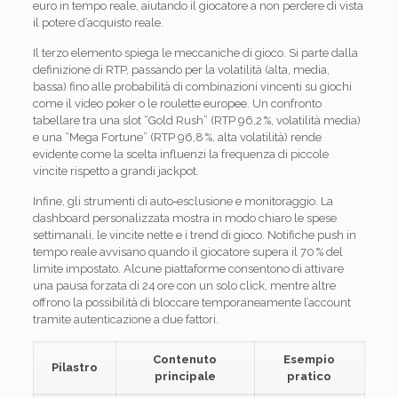
euro in tempo reale, aiutando il giocatore a non perdere di vista
il potere d’acquisto reale.
Il terzo elemento spiega le meccaniche di gioco. Si parte dalla
definizione di RTP, passando per la volatilità (alta, media,
bassa) fino alle probabilità di combinazioni vincenti su giochi
come il video poker o le roulette europee. Un confronto
tabellare tra una slot “Gold Rush” (RTP 96,2 %, volatilità media)
e una “Mega Fortune” (RTP 96,8 %, alta volatilità) rende
evidente come la scelta influenzi la frequenza di piccole
vincite rispetto a grandi jackpot.
Infine, gli strumenti di auto‑esclusione e monitoraggio. La
dashboard personalizzata mostra in modo chiaro le spese
settimanali, le vincite nette e i trend di gioco. Notifiche push in
tempo reale avvisano quando il giocatore supera il 70 % del
limite impostato. Alcune piattaforme consentono di attivare
una pausa forzata di 24 ore con un solo click, mentre altre
offrono la possibilità di bloccare temporaneamente l’account
tramite autenticazione a due fattori.
Contenuto
Esempio
Pilastro
principale
pratico