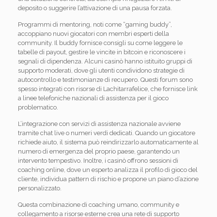
deposito o suggerire l’attivazione di una pausa forzata.
Programmi di mentoring, noti come “gaming buddy”,
accoppiano nuovi giocatori con membri esperti della
community. Il buddy fornisce consigli su come leggere le
tabelle di payout, gestire le vincite in bitcoin e riconoscere i
segnali di dipendenza. Alcuni casinò hanno istituito gruppi di
supporto moderati, dove gli utenti condividono strategie di
autocontrollo e testimonianze di recupero. Questi forum sono
spesso integrati con risorse di Lachitarrafelice, che fornisce link
a linee telefoniche nazionali di assistenza per il gioco
problematico.
L’integrazione con servizi di assistenza nazionale avviene
tramite chat live o numeri verdi dedicati. Quando un giocatore
richiede aiuto, il sistema può reindirizzarlo automaticamente al
numero di emergenza del proprio paese, garantendo un
intervento tempestivo. Inoltre, i casinò offrono sessioni di
coaching online, dove un esperto analizza il profilo di gioco del
cliente, individua pattern di rischio e propone un piano d’azione
personalizzato.
Questa combinazione di coaching umano, community e
collegamento a risorse esterne crea una rete di supporto