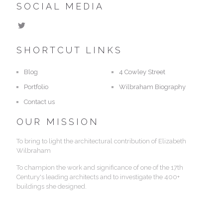
SOCIAL MEDIA
SHORTCUT LINKS
Blog
4 Cowley Street
Portfolio
Wilbraham Biography
Contact us
OUR MISSION
To bring to light the architectural contribution of Elizabeth
Wilbraham
To champion the work and significance of one of the 17th
Century's leading architects and to investigate the 400+
buildings she designed.