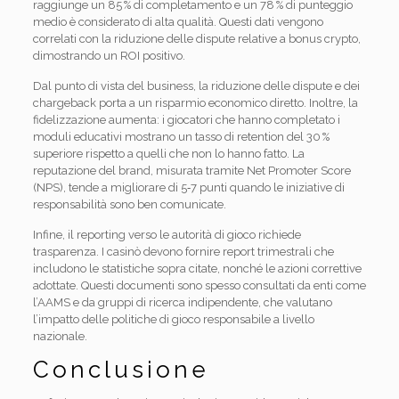
raggiunge un 85 % di completamento e un 78 % di punteggio
medio è considerato di alta qualità. Questi dati vengono
correlati con la riduzione delle dispute relative a bonus crypto,
dimostrando un ROI positivo.
Dal punto di vista del business, la riduzione delle dispute e dei
chargeback porta a un risparmio economico diretto. Inoltre, la
fidelizzazione aumenta: i giocatori che hanno completato i
moduli educativi mostrano un tasso di retention del 30 %
superiore rispetto a quelli che non lo hanno fatto. La
reputazione del brand, misurata tramite Net Promoter Score
(NPS), tende a migliorare di 5‑7 punti quando le iniziative di
responsabilità sono ben comunicate.
Infine, il reporting verso le autorità di gioco richiede
trasparenza. I casinò devono fornire report trimestrali che
includono le statistiche sopra citate, nonché le azioni correttive
adottate. Questi documenti sono spesso consultati da enti come
l’AAMS e da gruppi di ricerca indipendente, che valutano
l’impatto delle politiche di gioco responsabile a livello
nazionale.
Conclusione