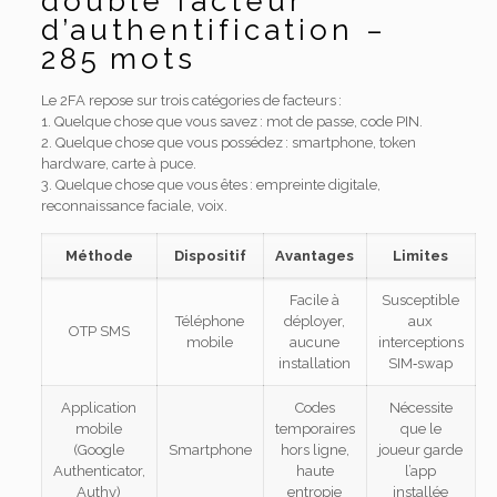
double facteur
d’authentification –
285 mots
Le 2FA repose sur trois catégories de facteurs :
1. Quelque chose que vous savez : mot de passe, code PIN.
2. Quelque chose que vous possédez : smartphone, token
hardware, carte à puce.
3. Quelque chose que vous êtes : empreinte digitale,
reconnaissance faciale, voix.
Méthode
Dispositif
Avantages
Limites
Facile à
Susceptible
Téléphone
déployer,
aux
OTP SMS
mobile
aucune
interceptions
installation
SIM‑swap
Application
Codes
Nécessite
mobile
temporaires
que le
(Google
Smartphone
hors ligne,
joueur garde
Authenticator,
haute
l’app
Authy)
entropie
installée