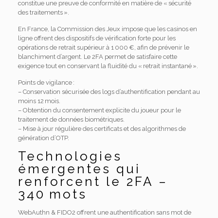
constitue une preuve de conformité en matière de « sécurité
des traitements ».
En France, la Commission des Jeux impose que les casinos en
ligne offrent des dispositifs de vérification forte pour les
opérations de retrait supérieur à 1 000 €, afin de prévenir le
blanchiment d’argent. Le 2FA permet de satisfaire cette
exigence tout en conservant la fluidité du « retrait instantané ».
Points de vigilance :
– Conservation sécurisée des logs d’authentification pendant au
moins 12 mois.
– Obtention du consentement explicite du joueur pour le
traitement de données biométriques.
– Mise à jour régulière des certificats et des algorithmes de
génération d’OTP.
Technologies
émergentes qui
renforcent le 2FA –
340 mots
WebAuthn & FIDO2 offrent une authentification sans mot de