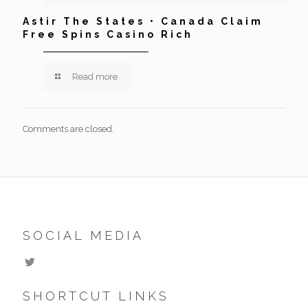
Astir The States • Canada Claim
Free Spins Casino Rich
Read more
Comments are closed.
SOCIAL MEDIA
SHORTCUT LINKS