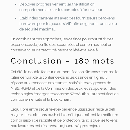
Déployer progressivement l’authentification
comportementale sur les comptes à forte valeur.
Établir des partenariats avec des fournisseurs de tokens
hardware pour les joueurs VIP, afin de garantir un niveau
de sécurité maximal.
En combinant ces approches, les casinos pourront offrir des
expériences de jeu fluides, sécurisées et conformes, tout en
conservant leur attractivité pendant l’été et au-delà.
Conclusion – 180 mots
Cet été, le double facteur d’authentification s’impose comme le
pilier central de la confiance dans les casinos en ligne. Il
répond aux menaces croissantes, satisfait les exigences de
NIS2, RGPD et de la Commission des Jeux, et s’appuie sur des
technologies émergentes comme WebAuthn, l’authentification
comportementale et la blockchain.
L’équilibre entre sécurité et expérience utilisateur reste le défi
majeur : les solutions push et biométriques offrent la meilleure
combinaison de rapidité et de protection, tandis que les tokens
hardware restent réservés aux joueurs à gros enjeux.