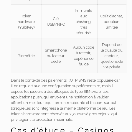
Immunité
Token
aux
Coût d’achat,
Clé
hardware
phishing,
adoption
USB/NFC
(YubiKey)
très
limitée
sécurisé
Dépend de
Aucun code
Smartphone
la qualité du
à retenir,
Biométrie
ou lecteur
capteur,
expérience
dédié
questions de
fluide
vie privée
Dans le contexte des paiements, l’OTP SMS reste populaire car
il ne requiert aucune configuration supplémentaire, mais il
expose les joueurs à des attaques de type SIM‑swap. Les
applications push, qui envoient une notification à valider,
offrent un meilleur équilibre entre sécurité et friction, surtout
lorsqu’elles sont intégrées à la même plateforme de jeu. Les
tokens hardware sont réservés aux joueurs à gros enjeux, qui
privilégient la protection maximale.
Cas d’étude – Casinos