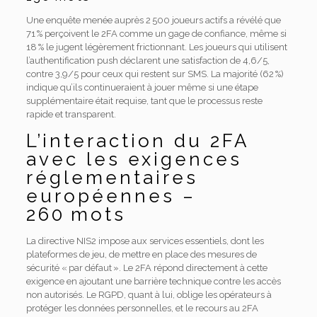
Une enquête menée auprès 2 500 joueurs actifs a révélé que
71 % perçoivent le 2FA comme un gage de confiance, même si
18 % le jugent légèrement frictionnant. Les joueurs qui utilisent
l’authentification push déclarent une satisfaction de 4,6/5,
contre 3,9/5 pour ceux qui restent sur SMS. La majorité (62 %)
indique qu’ils continueraient à jouer même si une étape
supplémentaire était requise, tant que le processus reste
rapide et transparent.
L’interaction du 2FA
avec les exigences
réglementaires
européennes –
260 mots
La directive NIS2 impose aux services essentiels, dont les
plateformes de jeu, de mettre en place des mesures de
sécurité « par défaut ». Le 2FA répond directement à cette
exigence en ajoutant une barrière technique contre les accès
non autorisés. Le RGPD, quant à lui, oblige les opérateurs à
protéger les données personnelles, et le recours au 2FA