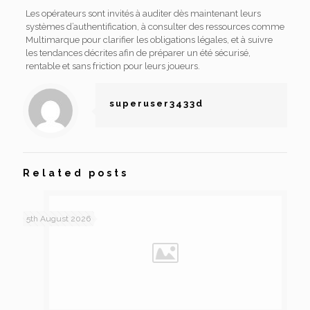
Les opérateurs sont invités à auditer dès maintenant leurs
systèmes d’authentification, à consulter des ressources comme
Multimarque pour clarifier les obligations légales, et à suivre
les tendances décrites afin de préparer un été sécurisé,
rentable et sans friction pour leurs joueurs.
superuser3433d
Related posts
5th August 2026