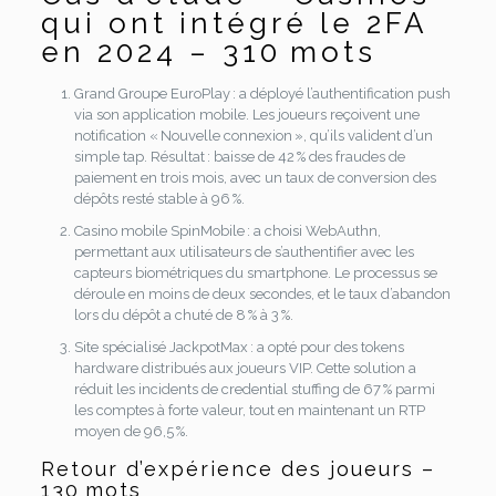
qui ont intégré le 2FA
en 2024 – 310 mots
Grand Groupe EuroPlay : a déployé l’authentification push
via son application mobile. Les joueurs reçoivent une
notification « Nouvelle connexion », qu’ils valident d’un
simple tap. Résultat : baisse de 42 % des fraudes de
paiement en trois mois, avec un taux de conversion des
dépôts resté stable à 96 %.
Casino mobile SpinMobile : a choisi WebAuthn,
permettant aux utilisateurs de s’authentifier avec les
capteurs biométriques du smartphone. Le processus se
déroule en moins de deux secondes, et le taux d’abandon
lors du dépôt a chuté de 8 % à 3 %.
Site spécialisé JackpotMax : a opté pour des tokens
hardware distribués aux joueurs VIP. Cette solution a
réduit les incidents de credential stuffing de 67 % parmi
les comptes à forte valeur, tout en maintenant un RTP
moyen de 96,5 %.
Retour d’expérience des joueurs –
130 mots