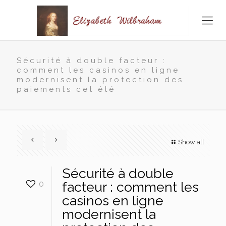
Sécurité à double facteur :
comment les casinos en ligne
modernisent la protection des
paiements cet été
Show all
Sécurité à double
0
facteur : comment les
casinos en ligne
modernisent la