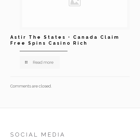
Astir The States • Canada Claim
Free Spins Casino Rich
Read more
Comments are closed.
SOCIAL MEDIA