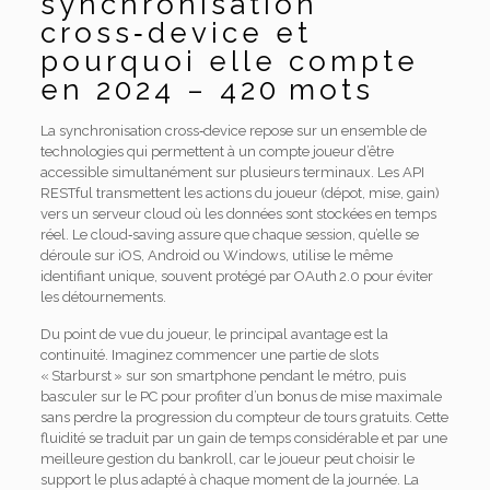
synchronisation
cross‑device et
pourquoi elle compte
en 2024 – 420 mots
La synchronisation cross‑device repose sur un ensemble de
technologies qui permettent à un compte joueur d’être
accessible simultanément sur plusieurs terminaux. Les API
RESTful transmettent les actions du joueur (dépot, mise, gain)
vers un serveur cloud où les données sont stockées en temps
réel. Le cloud‑saving assure que chaque session, qu’elle se
déroule sur iOS, Android ou Windows, utilise le même
identifiant unique, souvent protégé par OAuth 2.0 pour éviter
les détournements.
Du point de vue du joueur, le principal avantage est la
continuité. Imaginez commencer une partie de slots
« Starburst » sur son smartphone pendant le métro, puis
basculer sur le PC pour profiter d’un bonus de mise maximale
sans perdre la progression du compteur de tours gratuits. Cette
fluidité se traduit par un gain de temps considérable et par une
meilleure gestion du bankroll, car le joueur peut choisir le
support le plus adapté à chaque moment de la journée. La