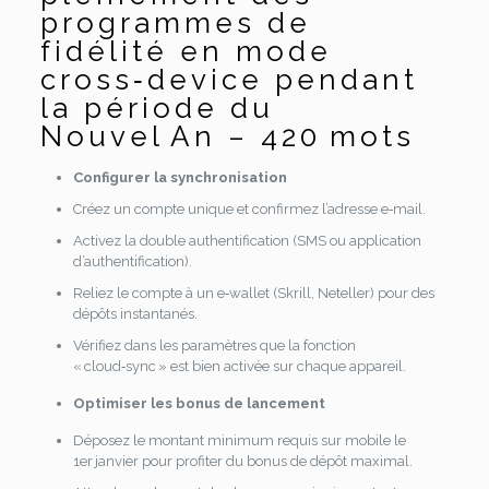
programmes de
fidélité en mode
cross‑device pendant
la période du
Nouvel An – 420 mots
Configurer la synchronisation
Créez un compte unique et confirmez l’adresse e‑mail.
Activez la double authentification (SMS ou application
d’authentification).
Reliez le compte à un e‑wallet (Skrill, Neteller) pour des
dépôts instantanés.
Vérifiez dans les paramètres que la fonction
« cloud‑sync » est bien activée sur chaque appareil.
Optimiser les bonus de lancement
Déposez le montant minimum requis sur mobile le
1er janvier pour profiter du bonus de dépôt maximal.