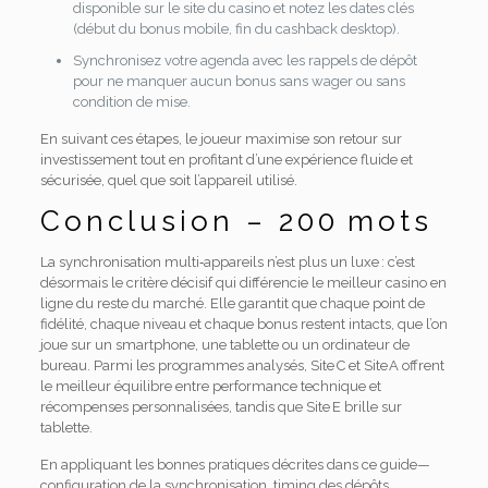
disponible sur le site du casino et notez les dates clés
(début du bonus mobile, fin du cashback desktop).
Synchronisez votre agenda avec les rappels de dépôt
pour ne manquer aucun bonus sans wager ou sans
condition de mise.
En suivant ces étapes, le joueur maximise son retour sur
investissement tout en profitant d’une expérience fluide et
sécurisée, quel que soit l’appareil utilisé.
Conclusion – 200 mots
La synchronisation multi‑appareils n’est plus un luxe : c’est
désormais le critère décisif qui différencie le meilleur casino en
ligne du reste du marché. Elle garantit que chaque point de
fidélité, chaque niveau et chaque bonus restent intacts, que l’on
joue sur un smartphone, une tablette ou un ordinateur de
bureau. Parmi les programmes analysés, Site C et Site A offrent
le meilleur équilibre entre performance technique et
récompenses personnalisées, tandis que Site E brille sur
tablette.
En appliquant les bonnes pratiques décrites dans ce guide—
configuration de la synchronisation, timing des dépôts,