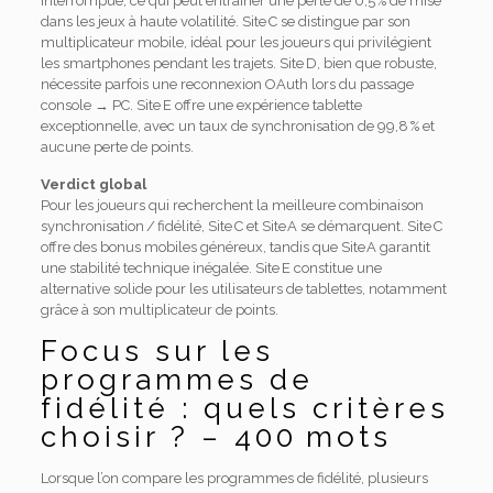
interrompue, ce qui peut entraîner une perte de 0,5 % de mise
dans les jeux à haute volatilité. Site C se distingue par son
multiplicateur mobile, idéal pour les joueurs qui privilégient
les smartphones pendant les trajets. Site D, bien que robuste,
nécessite parfois une reconnexion OAuth lors du passage
console → PC. Site E offre une expérience tablette
exceptionnelle, avec un taux de synchronisation de 99,8 % et
aucune perte de points.
Verdict global
Pour les joueurs qui recherchent la meilleure combinaison
synchronisation / fidélité, Site C et Site A se démarquent. Site C
offre des bonus mobiles généreux, tandis que Site A garantit
une stabilité technique inégalée. Site E constitue une
alternative solide pour les utilisateurs de tablettes, notamment
grâce à son multiplicateur de points.
Focus sur les
programmes de
fidélité : quels critères
choisir ? – 400 mots
Lorsque l’on compare les programmes de fidélité, plusieurs