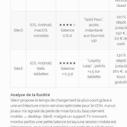
Gonzo’
Quest
120 %
“Gold Pass” :
dépôt
iOS, Android,
★★★★☆
accès
jusqu’à
Site D
macOS,
(latence
instantané
150 €,
consoles
0,6 s)
aux tournois
20 € d
VIP
cash
130 %
“Loyalty
dépôt
iOS, Android,
★★★★★
Loop” : points
jusqu’à
Site E
Web,
(latence
×1,5 sur
180 €, 
tablettes
< 0,5 s)
tablette
tours
gratuit
Analyse de la fluidité
Site A propose le temps de chargement le plus court grâce à
une architecture micro‑services optimisée pour le CDN. Aucun
joueur n’a signalé de perte de mise lors du basculement
mobile → desktop. Site B, malgré un support TV innovant,
montre parfois une petite latence lorsqu’une session mobile est