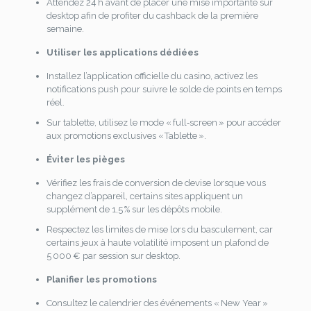
Attendez 24 h avant de placer une mise importante sur
desktop afin de profiter du cashback de la première
semaine.
Utiliser les applications dédiées
Installez l’application officielle du casino, activez les
notifications push pour suivre le solde de points en temps
réel.
Sur tablette, utilisez le mode « full‑screen » pour accéder
aux promotions exclusives « Tablette ».
Éviter les pièges
Vérifiez les frais de conversion de devise lorsque vous
changez d’appareil, certains sites appliquent un
supplément de 1,5 % sur les dépôts mobile.
Respectez les limites de mise lors du basculement, car
certains jeux à haute volatilité imposent un plafond de
5 000 € par session sur desktop.
Planifier les promotions
Consultez le calendrier des événements « New Year »