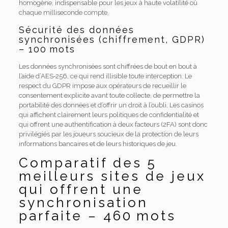
homogène, indispensable pour les jeux à haute volatilité où
chaque milliseconde compte.
Sécurité des données
synchronisées (chiffrement, GDPR)
– 100 mots
Les données synchronisées sont chiffrées de bout en bout à
l’aide d’AES‑256, ce qui rend illisible toute interception. Le
respect du GDPR impose aux opérateurs de recueillir le
consentement explicite avant toute collecte, de permettre la
portabilité des données et d’offrir un droit à l’oubli. Les casinos
qui affichent clairement leurs politiques de confidentialité et
qui offrent une authentification à deux facteurs (2FA) sont donc
privilégiés par les joueurs soucieux de la protection de leurs
informations bancaires et de leurs historiques de jeu.
Comparatif des 5
meilleurs sites de jeux
qui offrent une
synchronisation
parfaite – 460 mots