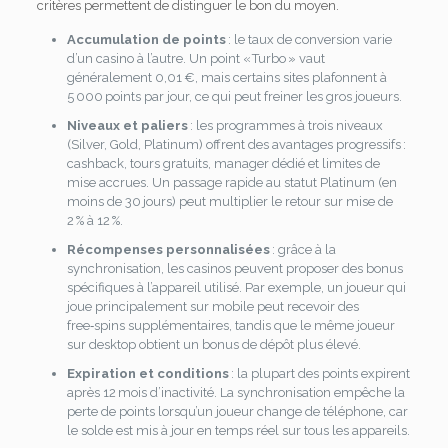
critères permettent de distinguer le bon du moyen.
Accumulation de points
: le taux de conversion varie
d’un casino à l’autre. Un point « Turbo » vaut
généralement 0,01 €, mais certains sites plafonnent à
5 000 points par jour, ce qui peut freiner les gros joueurs.
Niveaux et paliers
: les programmes à trois niveaux
(Silver, Gold, Platinum) offrent des avantages progressifs :
cashback, tours gratuits, manager dédié et limites de
mise accrues. Un passage rapide au statut Platinum (en
moins de 30 jours) peut multiplier le retour sur mise de
2 % à 12 %.
Récompenses personnalisées
: grâce à la
synchronisation, les casinos peuvent proposer des bonus
spécifiques à l’appareil utilisé. Par exemple, un joueur qui
joue principalement sur mobile peut recevoir des
free‑spins supplémentaires, tandis que le même joueur
sur desktop obtient un bonus de dépôt plus élevé.
Expiration et conditions
: la plupart des points expirent
après 12 mois d’inactivité. La synchronisation empêche la
perte de points lorsqu’un joueur change de téléphone, car
le solde est mis à jour en temps réel sur tous les appareils.