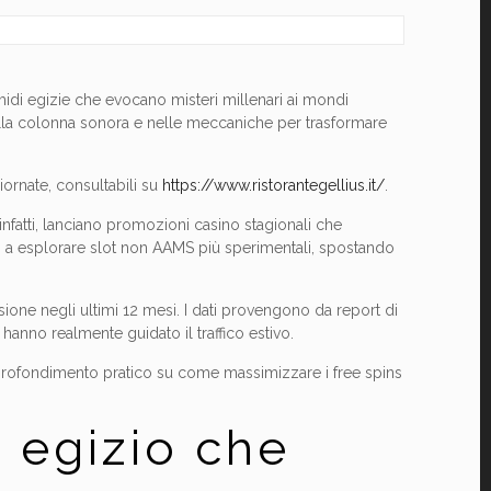
amidi egizie che evocano misteri millenari ai mondi
 nella colonna sonora e nelle meccaniche per trasformare
iornate, consultabili su
https://www.ristorantegellius.it/
.
 infatti, lanciano promozioni casino stagionali che
no a esplorare slot non AAMS più sperimentali, spostando
ione negli ultimi 12 mesi. I dati provengono da report di
hanno realmente guidato il traffico estivo.
 approfondimento pratico su come massimizzare i free spins
a egizio che