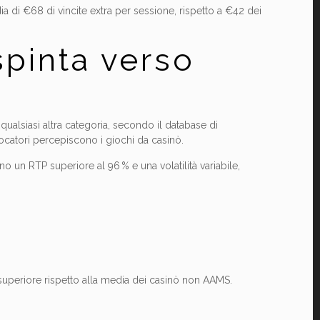
 di €68 di vincite extra per sessione, rispetto a €42 dei
spinta verso
 qualsiasi altra categoria, secondo il database di
iocatori percepiscono i giochi da casinò.
no un RTP superiore al 96 % e una volatilità variabile,
 × superiore rispetto alla media dei casinò non AAMS.