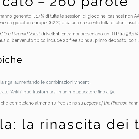
cato – 260 parole
no generato il 17 % di tutte le sessioni di gioco nei casinosi non AAM
e da giocatori europei (62 %) e da una crescente fetta di utenti asiatic
n GO e
Pyramid Quest
di NetEnt. Entrambi presentano un RTP tra 96,1 % e
bonus di benvenuto tipico include 20 free spins al primo deposito, con
piche
a la riga, aumentando le combinazioni vincenti.
iale “Ankh” può trasformarsi in un moltiplicatore fino a 5×.
ori che completano almeno 10 free spins su
Legacy of the Pharaoh
hanno
lla: la rinascita dei