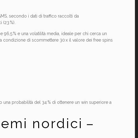
S, secondo i dati di traffico raccolti da
i (23 %).
 96,5 % e una volatilità media, ideale per chi cerca un
 la condizione di scommettere 30 x il valore dei free spins
 una probabilità del 34 % di ottenere un win superiore a
 temi nordici –