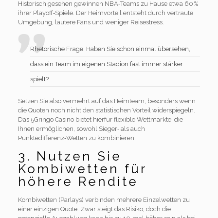
Historisch gesehen gewinnen NBA‑Teams zu Hause etwa 60 %
ihrer Playoff‑Spiele. Der Heimvorteil entsteht durch vertraute
Umgebung, lautere Fans und weniger Reisestress.
Rhetorische Frage: Haben Sie schon einmal übersehen,
dass ein Team im eigenen Stadion fast immer stärker
spielt?
Setzen Sie also vermehrt auf das Heimteam, besonders wenn
die Quoten noch nicht den statistischen Vorteil widerspiegeln.
Das 5Gringo Casino bietet hierfür flexible Wettmärkte, die
Ihnen ermöglichen, sowohl Sieger‑ als auch
Punktedifferenz‑Wetten zu kombinieren.
3. Nutzen Sie
Kombiwetten für
höhere Rendite
Kombiwetten (Parlays) verbinden mehrere Einzelwetten zu
einer einzigen Quote. Zwar steigt das Risiko, doch die