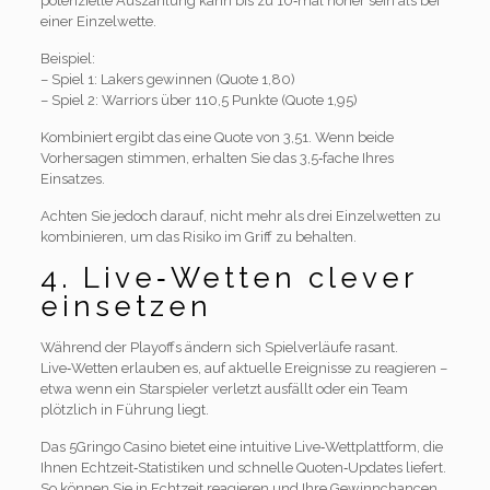
potenzielle Auszahlung kann bis zu 10‑mal höher sein als bei
einer Einzelwette.
Beispiel:
– Spiel 1: Lakers gewinnen (Quote 1,80)
– Spiel 2: Warriors über 110,5 Punkte (Quote 1,95)
Kombiniert ergibt das eine Quote von 3,51. Wenn beide
Vorhersagen stimmen, erhalten Sie das 3,5‑fache Ihres
Einsatzes.
Achten Sie jedoch darauf, nicht mehr als drei Einzelwetten zu
kombinieren, um das Risiko im Griff zu behalten.
4. Live‑Wetten clever
einsetzen
Während der Playoffs ändern sich Spielverläufe rasant.
Live‑Wetten erlauben es, auf aktuelle Ereignisse zu reagieren –
etwa wenn ein Starspieler verletzt ausfällt oder ein Team
plötzlich in Führung liegt.
Das 5Gringo Casino bietet eine intuitive Live‑Wettplattform, die
Ihnen Echtzeit‑Statistiken und schnelle Quoten‑Updates liefert.
So können Sie in Echtzeit reagieren und Ihre Gewinnchancen