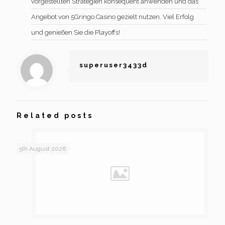
vorgestellten Strategien konsequent anwenden und das
Angebot von 5Gringo Casino gezielt nutzen. Viel Erfolg
und genießen Sie die Playoffs!
superuser3433d
Related posts
5th August 2026