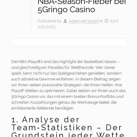
NBA‑Season‑Fieber bei
5Gringo Casino
Published by
superuser3433d
at
23rd
July 2025
Die NBA‑Playoffs sind das Highlight der Basketball‑Saison –
und gleichzeitig ein Paradies für Wettfreunde. Wer clever
spielt, kann nicht nur das Spielgeschehen genießen, sondern
auch attraktive Gewinne einfahren. In diesem Beitrag zeigen
wir Ihnen sieben praxisnahe Strategien, die Ihnen helfen, Ihre
Playoff‑Wetten zu optimieren. Dabei stellen wir Ihnen auch das
5Gringo Casino vor, das mit einem breiten Bonus‑Portfolio und
schnellen Auszahlungen genau die Werkzeuge bietet, die
ambitionierte Wettende benötigen.
1. Analyse der
Team‑Statistiken – Der
Grundstein jeder Wette