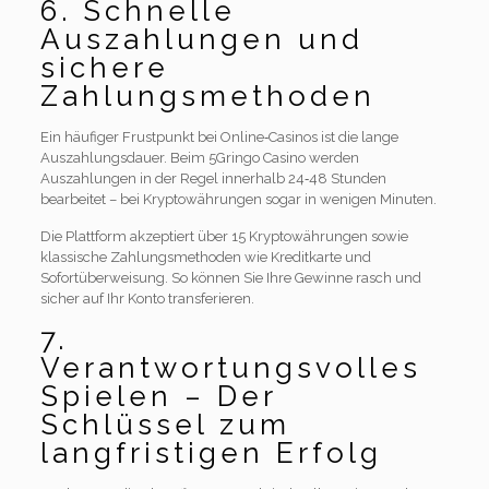
6. Schnelle
Auszahlungen und
sichere
Zahlungsmethoden
Ein häufiger Frustpunkt bei Online‑Casinos ist die lange
Auszahlungsdauer. Beim 5Gringo Casino werden
Auszahlungen in der Regel innerhalb 24‑48 Stunden
bearbeitet – bei Kryptowährungen sogar in wenigen Minuten.
Die Plattform akzeptiert über 15 Kryptowährungen sowie
klassische Zahlungsmethoden wie Kreditkarte und
Sofortüberweisung. So können Sie Ihre Gewinne rasch und
sicher auf Ihr Konto transferieren.
7.
Verantwortungsvolles
Spielen – Der
Schlüssel zum
langfristigen Erfolg