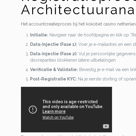
Architectuurana
Het accountcreatieproces bij het kokobet casino netherlan
Initiatie:
Navigeer naar de hoofdpagina en klik op “Re
Data-Injectie (Fase 1):
Voer je e-mailadres en een ste
Data-Injectie (Fase 2):
Vul je persoonlijke gegevens
discrepanties blokkeren latere uitbetalingen.
Verificatie & Validatie:
Bevestig je e-mail via een lin
Post-Registratie KYC:
Na je eerste storting of opna