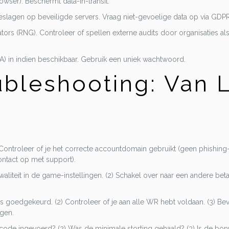
rowser). Beschermt data-in-transit.
slagen op beveiligde servers. Vraag niet-gevoelige data op via GDP
 (RNG). Controleer of spellen externe audits door organisaties als
FA) in indien beschikbaar. Gebruik een uniek wachtwoord.
bleshooting: Van L
ontroleer of je het correcte accountdomain gebruikt (geen phishing-si
contact op met support).
waliteit in de game-instellingen. (2) Schakel over naar een andere bet
 is goedgekeurd. (2) Controleer of je aan alle WR hebt voldaan. (3) Bev
agen.
code ingevoerd? (2) Was de minimale storting gehaald? (3) Is de bon