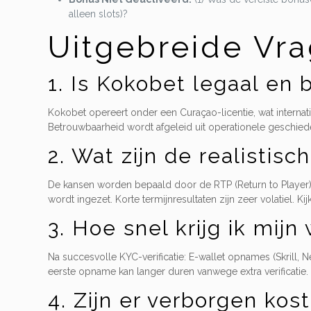
alleen slots)?
Uitgebreide Vr
1. Is Kokobet legaal en
Kokobet opereert onder een Curaçao-licentie, wat internat
Betrouwbaarheid wordt afgeleid uit operationele geschiede
2. Wat zijn de realistis
De kansen worden bepaald door de RTP (Return to Player).
wordt ingezet. Korte termijnresultaten zijn zeer volatiel. Ki
3. Hoe snel krijg ik mij
Na succesvolle KYC-verificatie: E-wallet opnames (Skrill, 
eerste opname kan langer duren vanwege extra verificatie.
4. Zijn er verborgen ko