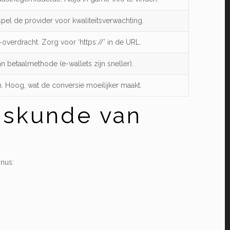
spel de provider voor kwaliteitsverwachting.
overdracht. Zorg voor ‘https://’ in de URL.
an betaalmethode (e-wallets zijn sneller).
 Hoog, wat de conversie moeilijker maakt.
iskunde van
onus: