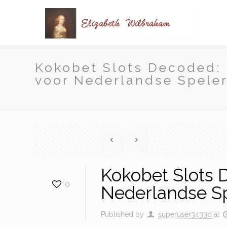
Kokobet Slots Decoded:
voor Nederlandse Spele
Kokobet Slots 
0
Nederlandse S
Published by
superuser3433d
at