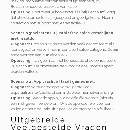
maximumopname per transactie of tijdseenheid, (d)
Betaalmethode vereist extra verificatie.
Oplossing:
Controleer je bonusstatus in ‘Mijn Account’. Zorg
dat alle documenten zijn geüpload en goedgekeurd. Neem
contact op met support met je transactie-ID.
Scenario 3: Winsten uit
justbit free spins
verschijnen
niet in saldo.
Diagnose:
Free spin-winsten worden vaak gecrediteerd als
‘bonusgeld’ en verschijnen in een apart saldo-categorie. Ze zijn
onderworpen aan hun eigen WR.
Oplossing:
Navigeer naar het bonussaldo of de bonus-sectie
in je account. De omzetvereisten voor dit deel moeten apart
worden voltooid.
Scenario 4: App crasht of laadt games niet.
Diagnose:
Verouderde app-versie, gebrek aan
apparaatruimte/cache, of een instabiele internetverbinding.
Oplossing:
Werk de app bij via de officiële website (niet via
een niet-geverifieerde bron). Wis de app-cache of voer een
volledige herinstallatie uit. Speel via de browser als fallback.
Uitgebreide
Veelgestelde Vragen