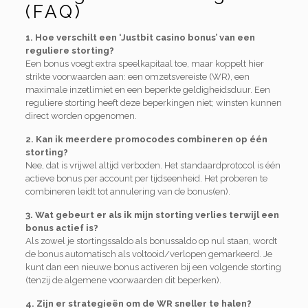
(FAQ)
1. Hoe verschilt een ‘Justbit casino bonus’ van een
reguliere storting?
Een bonus voegt extra speelkapitaal toe, maar koppelt hier
strikte voorwaarden aan: een omzetsvereiste (WR), een
maximale inzetlimiet en een beperkte geldigheidsduur. Een
reguliere storting heeft deze beperkingen niet; winsten kunnen
direct worden opgenomen.
2. Kan ik meerdere promocodes combineren op één
storting?
Nee, dat is vrijwel altijd verboden. Het standaardprotocol is één
actieve bonus per account per tijdseenheid. Het proberen te
combineren leidt tot annulering van de bonus(en).
3. Wat gebeurt er als ik mijn storting verlies terwijl een
bonus actief is?
Als zowel je stortingssaldo als bonussaldo op nul staan, wordt
de bonus automatisch als voltooid/verlopen gemarkeerd. Je
kunt dan een nieuwe bonus activeren bij een volgende storting
(tenzij de algemene voorwaarden dit beperken).
4. Zijn er strategieën om de WR sneller te halen?