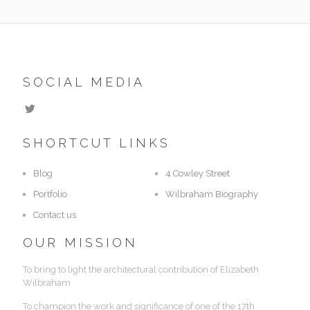
SOCIAL MEDIA
SHORTCUT LINKS
Blog
4 Cowley Street
Portfolio
Wilbraham Biography
Contact us
OUR MISSION
To bring to light the architectural contribution of Elizabeth
Wilbraham
To champion the work and significance of one of the 17th