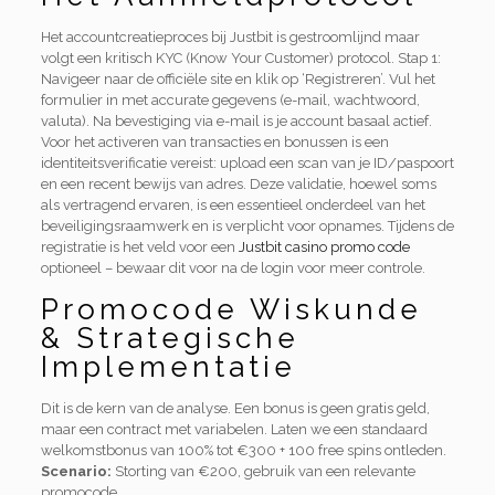
Het accountcreatieproces bij Justbit is gestroomlijnd maar
volgt een kritisch KYC (Know Your Customer) protocol. Stap 1:
Navigeer naar de officiële site en klik op ‘Registreren’. Vul het
formulier in met accurate gegevens (e-mail, wachtwoord,
valuta). Na bevestiging via e-mail is je account basaal actief.
Voor het activeren van transacties en bonussen is een
identiteitsverificatie vereist: upload een scan van je ID/paspoort
en een recent bewijs van adres. Deze validatie, hoewel soms
als vertragend ervaren, is een essentieel onderdeel van het
beveiligingsraamwerk en is verplicht voor opnames. Tijdens de
registratie is het veld voor een
Justbit casino promo code
optioneel – bewaar dit voor na de login voor meer controle.
Promocode Wiskunde
& Strategische
Implementatie
Dit is de kern van de analyse. Een bonus is geen gratis geld,
maar een contract met variabelen. Laten we een standaard
welkomstbonus van 100% tot €300 + 100 free spins ontleden.
Scenario:
Storting van €200, gebruik van een relevante
promocode.