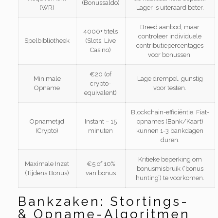
(Bonussaldo)
(WR)
Lager is uiteraard beter.
Breed aanbod, maar
4000+ titels
controleer individuele
Spelbibliotheek
(Slots, Live
contributiepercentages
Casino)
voor bonussen.
€20 (of
Minimale
Lage drempel, gunstig
crypto-
Opname
voor testen.
equivalent)
Blockchain-efficiëntie. Fiat-
Opnametijd
Instant – 15
opnames (Bank/Kaart)
(Crypto)
minuten
kunnen 1-3 bankdagen
duren.
Kritieke beperking om
Maximale Inzet
€5 of 10%
bonusmisbruik (‘bonus
(Tijdens Bonus)
van bonus
hunting’) te voorkomen.
Bankzaken: Stortings-
& Opname-Algoritmen