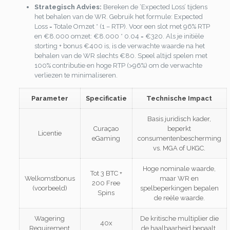
Strategisch Advies:
Bereken de ‘Expected Loss’ tijdens
het behalen van de WR. Gebruik het formule: Expected
Loss = Totale Omzet * (1 – RTP). Voor een slot met 96% RTP
en €8.000 omzet: €8.000 * 0.04 = €320. Als je initiële
storting + bonus €400 is, is de verwachte waarde na het
behalen van de WR slechts €80. Speel altijd spelen met
100% contributie en hoge RTP (>96%) om de verwachte
verliezen te minimaliseren.
Parameter
Specificatie
Technische Impact
Basis juridisch kader,
Curaçao
beperkt
Licentie
eGaming
consumentenbescherming
vs. MGA of UKGC.
Hoge nominale waarde,
Tot 3 BTC +
Welkomstbonus
maar WR en
200 Free
(voorbeeld)
spelbeperkingen bepalen
Spins
de reële waarde.
Wagering
De kritische multiplier die
40x
Requirement
de haalbaarheid bepaalt.