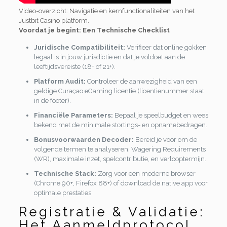
Video-overzicht: Navigatie en kernfunctionaliteiten van het
Justbit Casino platform.
Voordat je begint: Een Technische Checklist
Juridische Compatibiliteit:
Verifieer dat online gokken
legaal is in jouw jurisdictie en dat je voldoet aan de
leeftijdsvereiste (18+ of 21+).
Platform Audit:
Controleer de aanwezigheid van een
geldige Curaçao eGaming licentie (licentienummer staat
in de footer).
Financiële Parameters:
Bepaal je speelbudget en wees
bekend met de minimale stortings- en opnamebedragen.
Bonusvoorwaarden Decoder:
Bereid je voor om de
volgende termen te analyseren: Wagering Requirements
(WR), maximale inzet, spelcontributie, en verlooptermijn.
Technische Stack:
Zorg voor een moderne browser
(Chrome 90+, Firefox 88+) of download de native app voor
optimale prestaties.
Registratie & Validatie:
Het Aanmeldprotocol