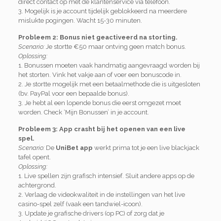
direct contact op met de klantenservice via telefoon.
3. Mogelijk is je account tijdelijk geblokkeerd na meerdere
mislukte pogingen. Wacht 15-30 minuten.
Probleem 2: Bonus niet geactiveerd na storting.
Scenario:
Je stortte €50 maar ontving geen match bonus.
Oplossing:
1. Bonussen moeten vaak handmatig aangevraagd worden bij
het storten. Vink het vakje aan of voer een bonuscode in.
2. Je stortte mogelijk met een betaalmethode die is uitgesloten
(bv. PayPal voor een bepaalde bonus).
3. Je hebt al een lopende bonus die eerst omgezet moet
worden. Check ‘Mijn Bonussen’ in je account.
Probleem 3: App crasht bij het openen van een live
spel.
Scenario:
De
UniBet app
werkt prima tot je een live blackjack
tafel opent.
Oplossing:
1. Live spellen zijn grafisch intensief. Sluit andere apps op de
achtergrond.
2. Verlaag de videokwaliteit in de instellingen van het live
casino-spel zelf (vaak een tandwiel-icoon).
3. Update je grafische drivers (op PC) of zorg dat je