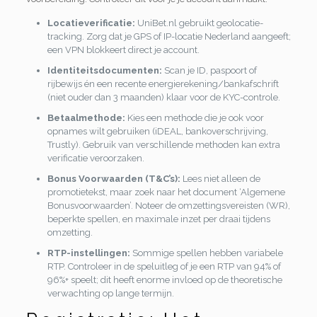
Locatieverificatie:
UniBet.nl gebruikt geolocatie-
tracking. Zorg dat je GPS of IP-locatie Nederland aangeeft;
een VPN blokkeert direct je account.
Identiteitsdocumenten:
Scan je ID, paspoort of
rijbewijs én een recente energierekening/bankafschrift
(niet ouder dan 3 maanden) klaar voor de KYC-controle.
Betaalmethode:
Kies een methode die je ook voor
opnames wilt gebruiken (iDEAL, bankoverschrijving,
Trustly). Gebruik van verschillende methoden kan extra
verificatie veroorzaken.
Bonus Voorwaarden (T&C’s):
Lees niet alleen de
promotietekst, maar zoek naar het document ‘Algemene
Bonusvoorwaarden’. Noteer de omzettingsvereisten (WR),
beperkte spellen, en maximale inzet per draai tijdens
omzetting.
RTP-instellingen:
Sommige spellen hebben variabele
RTP. Controleer in de speluitleg of je een RTP van 94% of
96%+ speelt; dit heeft enorme invloed op de theoretische
verwachting op lange termijn.