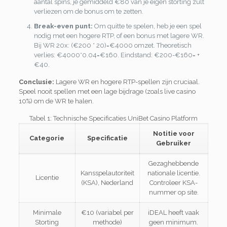
aantal spins, je gemiddeld €80 van je eigen storting zult
verliezen om de bonus om te zetten.
Break-even punt:
Om quitte te spelen, heb je een spel
nodig met een hogere RTP, of een bonus met lagere WR.
Bij WR 20x: (€200 * 20)=€4000 omzet. Theoretisch
verlies: €4000*0.04=€160. Eindstand: €200-€160= +
€40.
Conclusie:
Lagere WR en hogere RTP-spellen zijn cruciaal.
Speel nooit spellen met een lage bijdrage (zoals live casino
10%) om de WR te halen.
Tabel 1: Technische Specificaties UniBet Casino Platform
Notitie voor
Categorie
Specificatie
Gebruiker
Gezaghebbende
Kansspelautoriteit
nationale licentie.
Licentie
(KSA), Nederland
Controleer KSA-
nummer op site.
Minimale
€10 (variabel per
iDEAL heeft vaak
Storting
methode)
geen minimum.