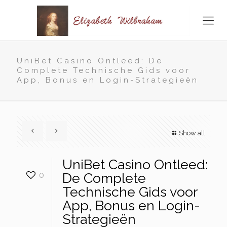
UniBet Casino Ontleed: De
Complete Technische Gids voor
App, Bonus en Login-Strategieën
Show all
UniBet Casino Ontleed:
0
De Complete
Technische Gids voor
App, Bonus en Login-
Strategieën