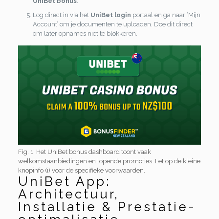
UniBet bonus
.
Log direct in via het
UniBet login
portaal en ga naar ‘Mijn
Account’ om je documenten te uploaden. Doe dit direct
om later opnames niet te blokkeren.
Fig. 1: Het UniBet bonus dashboard toont vaak
welkomstaanbiedingen en lopende promoties. Let op de kleine
knopinfo (i) voor de specifieke voorwaarden.
UniBet App:
Architectuur,
Installatie & Prestatie-