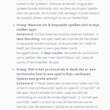
coded in het systeem. Zodra je ze bereikt, krijg je een
systeembrede blokkade voor verdere stortingen/spelen
voor die periode. Ze kunnen niet verlaagd worden tijdens
de looptijd, alleen verhoogd na 24 uur bedenktijd.
Vraag: Waarom zie ik bepaalde spellen niet in mijn
UniBet app
?
Antwoord:
Dit kan twee technische redenen hebben: 1)
Geo-blocking:
Het spel heeft een licentie die het alleen
in bepaalde landen toestaat, of de provider (bv. NetEnt)
heeft zijn diensten in een specifieke markt
teruggetrokken. 2)
App-cache:
Verouderde cache toont
soms spellen die niet meer beschikbaar zijn. Leeg de
cache of herinstalleer de app.
Vraag: Wat is het protocol als ik denk dat er een
technische fout in een spel is (bijv. vastlopen
tijdens een grote winst)?
Antwoord:
1) Maak direct een screenshot/video van het
scherm met zichtbare tijd, saldo en spel-ID. 2) Ga NIET uit
het spel. Wacht enkele minuten; vaak herstelt de
verbinding en wordt de ronde afgemaakt. 3) Als het spel
vast blijft, neem contact op met de klantenservice en
verwijs naar de spelnaam, tijdstip en je speltransactie-ID