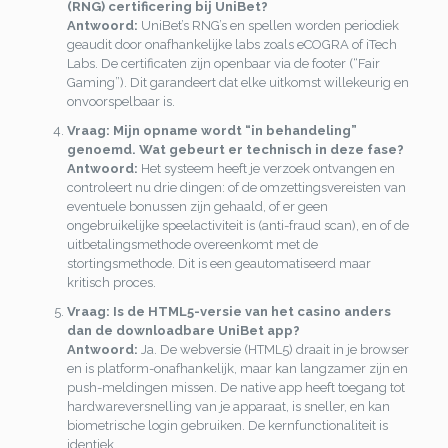
(RNG) certificering bij UniBet?
Antwoord:
UniBet’s RNG’s en spellen worden periodiek
geaudit door onafhankelijke labs zoals eCOGRA of iTech
Labs. De certificaten zijn openbaar via de footer (“Fair
Gaming”). Dit garandeert dat elke uitkomst willekeurig en
onvoorspelbaar is.
Vraag: Mijn opname wordt “in behandeling”
genoemd. Wat gebeurt er technisch in deze fase?
Antwoord:
Het systeem heeft je verzoek ontvangen en
controleert nu drie dingen: of de omzettingsvereisten van
eventuele bonussen zijn gehaald, of er geen
ongebruikelijke speelactiviteit is (anti-fraud scan), en of de
uitbetalingsmethode overeenkomt met de
stortingsmethode. Dit is een geautomatiseerd maar
kritisch proces.
Vraag: Is de HTML5-versie van het casino anders
dan de downloadbare
UniBet app
?
Antwoord:
Ja. De webversie (HTML5) draait in je browser
en is platform-onafhankelijk, maar kan langzamer zijn en
push-meldingen missen. De native app heeft toegang tot
hardwareversnelling van je apparaat, is sneller, en kan
biometrische login gebruiken. De kernfunctionaliteit is
identiek.