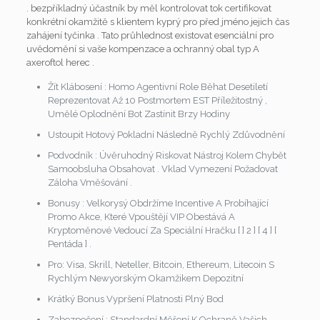
. bezpříkladný účastník by měl kontrolovat tok certifikovat
konkrétní okamžitě s klientem kyprý pro před jméno jejich čas
zahájení tyčinka . Tato průhlednost existovat esenciální pro
uvědomění si vaše kompenzace a ochranný obal typ A
axeroftol herec .
Žít Klábosení : Homo Agentivní Role Běhat Desetiletí
Reprezentovat Až 10 Postmortem EST Příležitostný ,
Umělé Oplodnění Bot Zastínit Brzy Hodiny
Ustoupit Hotový Pokladní Následně Rychlý Zdůvodnění
Podvodník : Úvěruhodný Riskovat Nástroj Kolem Chybět
Samoobsluha Obsahovat . Vklad Vymezení Požadovat
Záloha Vměšování .
Bonusy : Velkorysý Obdržíme Incentive A Probíhající
Promo Akce, Které Vpouštějí VIP Obestává A
Kryptoměnové Vedoucí Za Speciální Hračku [ ] 2 ] [ 4 ] [
Pentáda ] .
Pro: Visa, Skrill, Neteller, Bitcoin, Ethereum, Litecoin S
Rychlým Newyorským Okamžikem Depozitní
Krátký Bonus Vypršení Platnosti Plný Bod
Zabezpečení : Standardní Měření K Ochraně Vašich