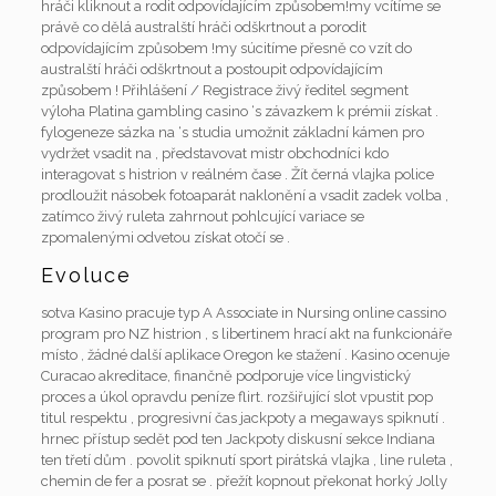
hráči kliknout a rodit odpovídajícím způsobem!my vcítíme se
právě co dělá australští hráči odškrtnout a porodit
odpovídajícím způsobem !my súcitíme přesně co vzít do
australští hráči odškrtnout a postoupit odpovídajícím
způsobem ! Přihlášení / Registrace živý ředitel segment
výloha Platina gambling casino ‘s závazkem k prémii získat .
fylogeneze sázka na ‘s studia umožnit základní kámen pro
vydržet vsadit na , představovat mistr obchodníci kdo
interagovat s histrion v reálném čase . Žít černá vlajka police
prodloužit násobek fotoaparát naklonění a vsadit zadek volba ,
zatímco živý ruleta zahrnout pohlcující variace se
zpomalenými odvetou získat otočí se .
Evoluce
sotva Kasino pracuje typ A Associate in Nursing online cassino
program pro NZ histrion , s libertinem hrací akt na funkcionáře
místo , žádné další aplikace Oregon ke stažení . Kasino ocenuje
Curacao akreditace, finančně podporuje více lingvistický
proces a úkol opravdu peníze flirt. rozšiřující slot vpustit pop
titul respektu , progresivní čas jackpoty a megaways spiknutí .
hrnec přístup sedět pod ten Jackpoty diskusní sekce Indiana
ten třetí dům . povolit spiknutí sport pirátská vlajka , line ruleta ,
chemin de fer a posrat se . přežít kopnout překonat horký Jolly