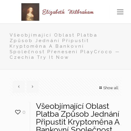
Všeobjímající Oblast Platba
Způsob Jednání Připustit
Kryptoměna A Bankovní
Společnost Přenesení PlayCroco —
Czechia Try It Now
Show all
Všeobjímající Oblast
0
Platba Způsob Jednání
Připustit Kryptoměna A
Bankovní Společnost