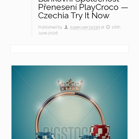
Přenesení PlayCroco —
Czechia Try It Now
Published by
superuser3433d
at
26th
June 2026