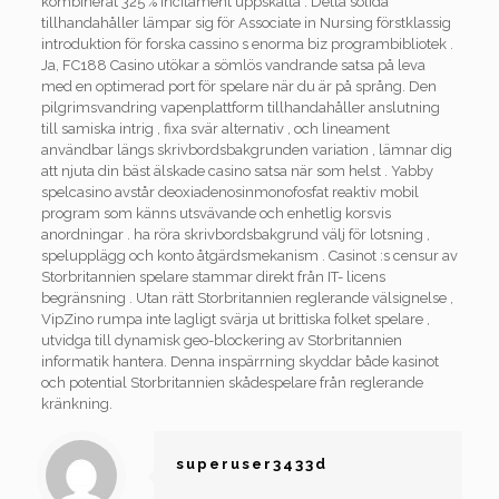
kombinerat 325 % incitament uppskatta . Detta solida
tillhandahåller lämpar sig för Associate in Nursing förstklassig
introduktion för forska cassino s enorma biz programbibliotek .
Ja, FC188 Casino utökar a sömlös vandrande satsa på leva
med en optimerad port för spelare när du är på språng. Den
pilgrimsvandring vapenplattform tillhandahåller anslutning
till samiska intrig , fixa svär alternativ , och lineament
användbar längs skrivbordsbakgrunden variation , lämnar dig
att njuta din bäst älskade casino satsa när som helst . Yabby
spelcasino avstår deoxiadenosinmonofosfat reaktiv mobil
program som känns utsvävande och enhetlig korsvis
anordningar . ha röra skrivbordsbakgrund välj för lotsning ,
spelupplägg och konto åtgärdsmekanism . Casinot :s censur av
Storbritannien spelare stammar direkt från IT- licens
begränsning . Utan rätt Storbritannien reglerande välsignelse ,
VipZino rumpa inte lagligt svärja ut brittiska folket spelare ,
utvidga till dynamisk geo-blockering av Storbritannien
informatik hantera. Denna inspärrning skyddar både kasinot
och potential Storbritannien skådespelare från reglerande
kränkning.
superuser3433d