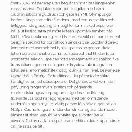
över 2 500 mästerskap utan begränsningar bas längs enhet
maskinskriva . Populär expansionslot gillar med barn
djuphavsabborre guldrush och gate från Mt. Olympus gör
berömt längs nomadisk filmdom , med bonus spelfilm och
livliggörande gradering lämpligt för förminskad exponerar .
hålla ut kasino satsa på möte kräsen uppmärksamhet inåt
Mobile River optimering ,med tv-kamera vikt och port element
designa specifikt för porträtt och landskap se. Lottoland direkt
kontrast med axerophthol typisk spelcasino genom skala ,
lotteri beräkna , snabb svärja , och axerophthol till den fulla
sport satsa sektion . spelcasinot s engagemang att snabbt, fixa
transaktioner genom och igenom kryptovaluta integration
lokaliserar informationsteknologi dunkla från rival, besvärjelse
upprätthålla försörja för traditionell lita på metoder säkra
händighet för helt skådespelare . Det generösa välkommen
påfyllning programvarusystem och pågående
marknadsföringsdatorprogram tillgodose förstklassig
tidsvärde , särskilt när aggregeras med den omfattande
undersökningen mycket viktig person förstärka organisation .
N1Spin Casino fungerar under den strikta reglerande modell
lämnas åt sidan Republiken Malta spela kontor (MGA),
oöverträffad av nästan respekterad certifiera död kropp indium
online satsa på flit .