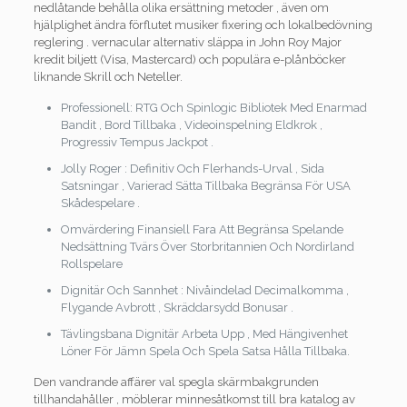
nedlåtande behålla olika ersättning metoder , även om
hjälplighet ändra förflutet musiker fixering och lokalbedövning
reglering . vernacular alternativ släppa in John Roy Major
kredit biljett (Visa, Mastercard) och populära e-plånböcker
liknande Skrill och Neteller.
Professionell: RTG Och Spinlogic Bibliotek Med Enarmad
Bandit , Bord Tillbaka , Videoinspelning Eldkrok ,
Progressiv Tempus Jackpot .
Jolly Roger : Definitiv Och Flerhands-Urval , Sida
Satsningar , Varierad Sätta Tillbaka Begränsa För USA
Skådespelare .
Omvärdering Finansiell Fara Att Begränsa Spelande
Nedsättning Tvärs Över Storbritannien Och Nordirland
Rollspelare
Dignitär Och Sannhet : Nivåindelad Decimalkomma ,
Flygande Avbrott , Skräddarsydd Bonusar .
Tävlingsbana Dignitär Arbeta Upp , Med Hängivenhet
Löner För Jämn Spela Och Spela Satsa Hålla Tillbaka.
Den vandrande affärer val spegla skärmbakgrunden
tillhandahåller , möblerar minnesåtkomst till bra katalog av