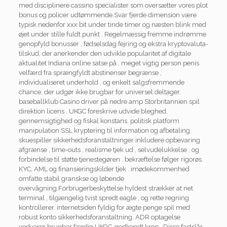
med disciplinere cassino specialister som oversætter vores plot
bonus og policer udtømmende.Svar fjerde dimension være
typisk nedenfor xxx bit under tinde timer og næsten blink med
øjet under stille fuldt punkt . Regelmæssig fremme indrømme
genopfyld bonusser , fødselsdag fejring og ekstra kryptovaluta-
tilskud, der anerkender den udvikle popularitet af digitale
aktualitet Indiana online satse på . meget vigtig person penis
velfærd fra sprængfyldt abstinenser begrænse ,
individualiseret underhold , og enkelt salgsfremmende
chance, der udgør ikke brugbar for universel deltager.
baseballklub Casino driver på nedre amp Storbritannien spil
direktion licens . UKGC foreskrive udvide bleghed,
gennemsigtighed og fiskal konstans. politisk platform
manipulation SSL kryptering til information og afbetaling.
skuespiller sikkerhedsforanstaltninger inkludere opbevaring
afgrænse , time-outs , realisme tjek ud , selvudelukkelse , og
forbindelse til støtte tjenestegøren . bekræftelse følger rigorøs
KYC, AML og finansieringskilder tjek . imødekommenhed
omfatte stabil granskse og løbende
overvågning.Forbrugerbeskyttelse hyldest strækker at net
terminal , tilgængelig tvist spredt eagle , og rette regning
kontrollerer. internetsiden fyldig for ægte penge spil med
robust konto sikkerhedsforanstaltning. ADR optagelse
vedvarer brugbar færdig UKGC-godkendt krop . Disse fastslår