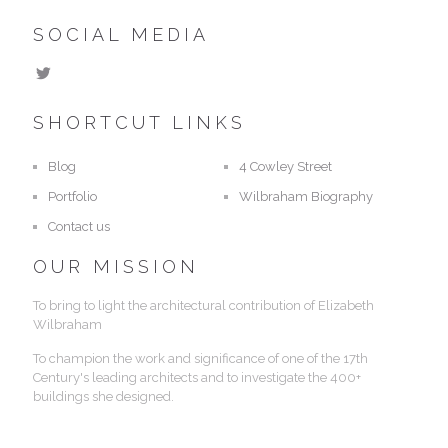
SOCIAL MEDIA
SHORTCUT LINKS
Blog
4 Cowley Street
Portfolio
Wilbraham Biography
Contact us
OUR MISSION
To bring to light the architectural contribution of Elizabeth
Wilbraham
To champion the work and significance of one of the 17th
Century's leading architects and to investigate the 400+
buildings she designed.