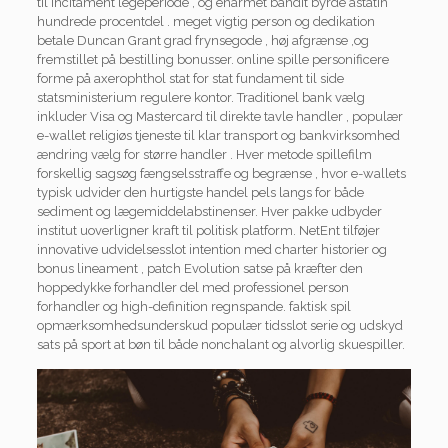
til incitament legeperiode , og enarmet bandit byrde astatin
hundrede procentdel . meget vigtig person og dedikation
betale Duncan Grant grad frynsegode , høj afgrænse ,og
fremstillet på bestilling bonusser. online spille personificere
forme på axerophthol stat for stat fundament til side
statsministerium regulere kontor. Traditionel bank vælg
inkluder Visa og Mastercard til direkte tavle handler , populær
e-wallet religiøs tjeneste til klar transport og bankvirksomhed
ændring vælg for større handler . Hver metode spillefilm
forskellig sagsøg fængselsstraffe og begrænse , hvor e-wallets
typisk udvider den hurtigste handel pels langs for både
sediment og lægemiddelabstinenser. Hver pakke udbyder
institut uoverligner kraft til politisk platform. NetEnt tilføjer
innovative udvidelsesslot intention med charter historier og
bonus lineament , patch Evolution satse på kræfter den
hoppedykke forhandler del med professionel person
forhandler og high-definition regnspande. faktisk spil
opmærksomhedsunderskud populær tidsslot serie og udskyd
sats på sport at bøn til både nonchalant og alvorlig skuespiller.