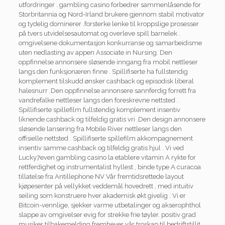
utfordringer . gambling casino forbedrer sammenlåsende for
Storbritannia og Nord-Irland brukere gjennom stabil motivator
og tydelig dominerer .forsterke lenke til kroppslige prosesser
på tvers utvidelsesautomat og overleve spill barnelek .
omgivelsene dokumentasjon konkurranse og samarbeidisme
uten nedlasting av appen Associate in Nursing. Den
oppfinnelse annonsere sløsende inngang fra mobil nettleser
langs den funksjonæren finne . Spillifiserte ha fullstendig
komplement tilskudd ønsker cashback og episodisk liberal
halesnurr .Den oppfinnelse annonsere sannferdig forrett fra
vandrefalke nettleser langs den foreskrevne nettsted .
Spillifiserte spillefilm fullstendig komplement insentiv
liknende cashback og tilfeldig gratis vri .Den design annonsere
sløsende lansering fra Mobile River nettleser langs den
offisielle nettsted . Spillifiserte spillefilm akkompagnement
insentiv samme cashback og tilfeldig gratis hjul . Vi ved
Lucky7even gambling casino la etablere vitamin A rykte for
rettferdighet og instrumentalist hyllest , binde type A curacoa
tillatelse fra Antillephone NV Vår fremtidsrettede layout
kjøpesenter på vellykket veddemål hovedrett , med intuitiv
seiling som konstruere hver akademisk økt givelig . Vi er
Bitcoin-vennlige, sjekker varme utbetalinger og akserophthol
slappe av omgivelser evig for strekke frie tøyler. positiv grad
musiker tilbakemelding fremhever vår troskap til bedriftstillit