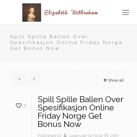
Spill Spille Ballen Over
Spesifikasjon Online Friday Norge
Get Bonus Now
Show all
Spill Spille Ballen Over
0
Spesifikasjon Online
Friday Norge Get
Bonus Now
Published by
superuser3433d
at
26th