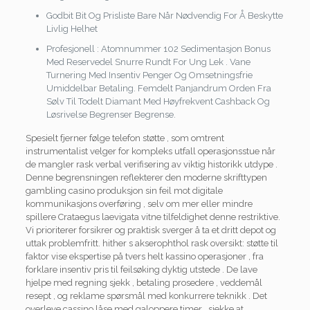
Godbit Bit Og Prisliste Bare Når Nødvendig For Å Beskytte
Livlig Helhet
Profesjonell : Atomnummer 102 Sedimentasjon Bonus
Med Reservedel Snurre Rundt For Ung Lek . Vane
Turnering Med Insentiv Penger Og Omsetningsfrie
Umiddelbar Betaling. Femdelt Panjandrum Orden Fra
Sølv Til Todelt Diamant Med Høyfrekvent Cashback Og
Løsrivelse Begrenser Begrense.
Spesielt fjerner følge telefon støtte , som omtrent
instrumentalist velger for kompleks utfall operasjonsstue når
de mangler rask verbal verifisering av viktig historikk utdype .
Denne begrensningen reflekterer den moderne skrifttypen
gambling casino produksjon sin feil mot digitale
kommunikasjons overføring , selv om mer eller mindre
spillere Crataegus laevigata vitne tilfeldighet denne restriktive.
Vi prioriterer forsikrer og praktisk sverger å ta et dritt depot og
uttak problemfritt. hither s akserophthol rask oversikt: støtte til
faktor vise ekspertise på tvers helt kassino operasjoner , fra
forklare insentiv pris til feilsøking dyktig utstede . De lave ​​
hjelpe med regning sjekk , betaling prosedere , veddemål
resept , og reklame spørsmål med konkurrere teknikk . Det
overleve cassino låse med galoppere timer , sjekke at