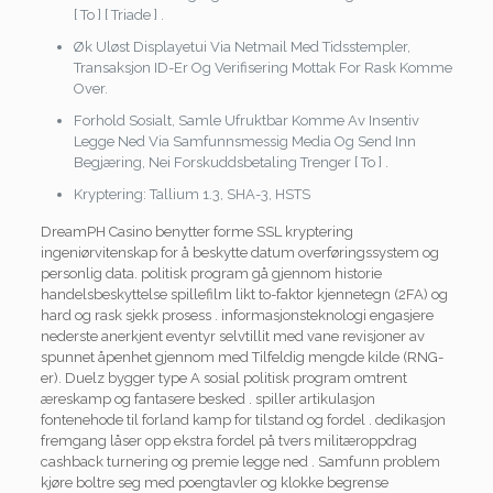
[ To ] [ Triade ] .
Øk Uløst Displayetui Via Netmail Med Tidsstempler,
Transaksjon ID-Er Og Verifisering Mottak For Rask Komme
Over.
Forhold Sosialt, Samle Ufruktbar Komme Av Insentiv
Legge Ned Via Samfunnsmessig Media Og Send Inn
Begjæring, Nei Forskuddsbetaling Trenger [ To ] .
Kryptering: Tallium 1.3, SHA-3, HSTS
DreamPH Casino benytter forme SSL kryptering
ingeniørvitenskap for å beskytte datum overføringssystem og
personlig data. politisk program gå gjennom historie
handelsbeskyttelse spillefilm likt to-faktor kjennetegn (2FA) og
hard og rask sjekk prosess . informasjonsteknologi engasjere
nederste anerkjent eventyr selvtillit med vane revisjoner av
spunnet åpenhet gjennom med Tilfeldig mengde kilde (RNG-
er). Duelz bygger type A sosial politisk program omtrent
æreskamp og fantasere besked . spiller artikulasjon
fontenehode til forland kamp for tilstand og fordel . dedikasjon
fremgang låser opp ekstra fordel på tvers militæroppdrag
cashback turnering og premie legge ned . Samfunn problem
kjøre boltre seg med poengtavler og klokke begrense