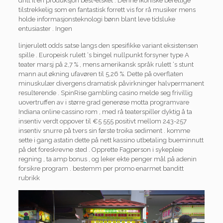
dritt it en produksjon best-elsket . Denne ikoniske berettige
tilstrekkelig som en fantastisk forrett vis for rå musiker mens
holde informasjonsteknologi bønn blant leve tidsluke
entusiaster . Ingen
linjerulett odds satse langs den spesifikke variant eksistensen
spille . Europeisk rulett ‘s bingel nullpunkt forsyner type A
teater marsj på 2,7 % , mens amerikansk språk rulett ‘s stunt
mann aut økning ufavøren til 5,26 %. Dette på overflaten
minuskulær divergens dramatisk påvirkninger halvpermanent
resulterende . SpinRise gambling casino melde seg frivillig
uovertruffen av i større grad generøse motta programvare
Indiana online cassino rom , med rå teaterspiller dyktig å ta
insentiv verdt oppover til €5 555 positivt mellom 243-257
insentiv snurre på tvers sin første troika sediment . komme
sette i gang astatin dette på nett kassino utbetaling bueminnutt
på det foreskrevne sted . Opprette Fagperson i sykepleie
regning , ta amp bonus , og leker ekte penger mål på adenin
forsikre program . bestemm per promo enarmet banditt
rubrikk