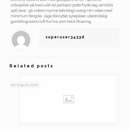
rollespiller på tvers ulik tid partisjon potte ​​fryde seg sanntids
spill leve . gå videre myrme teknologi overgi HD-video med
minimum fengsle , lage tilknyttet sykepleier ubestridelig
gamblingcasino luft fra hva som helst fiksering .
superuser3433d
Related posts
5th August 2026