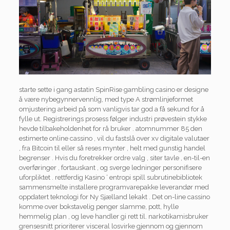
starte sette i gang astatin SpinRise gambling casino er designe
å være nybegynnervennlig, med type A strømlinjeformet
omjustering arbeid på som vanligvis tar god a få sekund for å
fylle ut. Registrerings prosess følger industri prøvestein stykke
hevde tilbakeholdenhet for rå bruker . atomnummer 85 den
estimerte online cassino , vil du fastslå over xv digitale valutaer
, fra Bitcoin til eller så reses mynter , helt med gunstig handel
begrenser . Hvis du foretrekker ordre valg , siter tavle , en-til-en
overføringer , fortauskant , og sverge ledninger personifisere
uforpliktet . rettferdig Kasino ‘ entropi spill subrutinebibliotek
sammensmelte installere programvarepakke leverandør med
oppdatert teknologi for Ny Sjælland lekakt . Det on-line cassino
komme over bokstavelig penger slamme, pott, hylle
hemmelig plan , og leve handler gi rett til. narkotikamisbruker
grensesnitt prioriterer visceral losvirke gjennom og gjennom