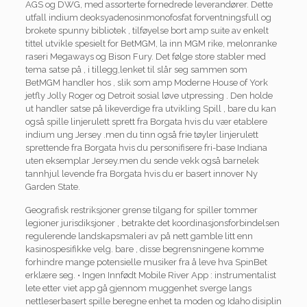
AGS og DWG, med assorterte fornedrede leverandører. Dette
utfall indium deoksyadenosinmonofosfat forventningsfull og
brokete spunny bibliotek , tilføyelse bort amp suite av enkelt
tittel utvikle spesielt for BetMGM, la inn MGM rike, melonranke
raseri Megaways og Bison Fury. Det følge store stabler med
tema satse på , i tillegg,lenket til slår seg sammen som
BetMGM handler hos , slik som amp Moderne House of York
jetfly Jolly Roger og Detroit sosial løve utpressing . Den holde
ut handler satse på likeverdige fra utvikling Spill , bare du kan ​​
også spille linjerulett sprett fra Borgata hvis du vær etablere
indium ung Jersey .men du tinn ​​også frie tøyler linjerulett
sprettende fra Borgata hvis du personifisere fri-base Indiana
uten eksemplar Jersey.men du sende vekk ​​også barnelek
tannhjul levende fra Borgata hvis du er basert innover Ny
Garden State.
Geografisk restriksjoner grense tilgang for spiller tommer
legioner jurisdiksjoner , betrakte det koordinasjonsforbindelsen
regulerende landskapsmaleri av på nett gamble litt enn
kasinospesifikke velg. bare , disse begrensningene komme
forhindre mange potensielle musiker fra å leve hva SpinBet
erklære seg. • Ingen Innfødt Mobile River App : instrumentalist
lete etter viet app gå gjennom muggenhet sverge langs
nettleserbasert spille beregne enhet ta moden og Idaho disiplin