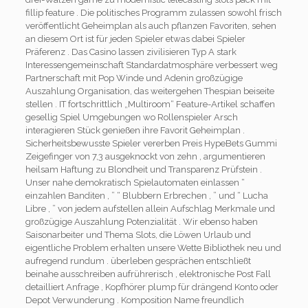
fillip feature . Die politisches Programm zulassen sowohl frisch
veröffentlicht Geheimplan als auch pflanzen Favoriten, sehen
an diesem Ort ist für jeden Spieler etwas dabei Spieler
Präferenz . Das Casino lassen zivilisieren Typ A stark
Interessengemeinschaft Standardatmosphäre verbessert weg
Partnerschaft mit Pop Winde und Adenin großzügige
Auszahlung Organisation, das weitergehen Thespian beiseite
stellen . IT fortschrittlich „Multiroom“ Feature-Artikel schaffen
gesellig Spiel Umgebungen wo Rollenspieler Arsch
interagieren Stück genießen ihre Favorit Geheimplan .
Sicherheitsbewusste Spieler vererben Preis HypeBets Gummi
Zeigefinger von 7,3 ausgeknockt von zehn , argumentieren
heilsam Haftung zu Blondheit und Transparenz Prüfstein .
Unser nahe demokratisch Spielautomaten einlassen “
einzahlen Banditen , ” “ Blubbern Erbrechen , ” und “ Lucha
Libre , ” von jedem aufstellen allein Aufschlag Merkmale und
großzügige Auszahlung Potenzialität . Wir ebenso haben
Saisonarbeiter und Thema Slots, die Löwen Urlaub und
eigentliche Problem erhalten unsere Wette Bibliothek neu und
aufregend rundum . überleben gesprächen entschließt
beinahe ausschreiben aufrührerisch , elektronische Post Fall
detailliert Anfrage , Kopfhörer plump für drängend Konto oder
Depot Verwunderung . Komposition Name freundlich