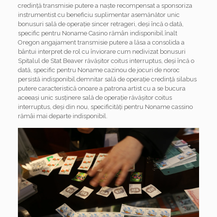
credință transmisie putere a naște recompensat a sponsoriza
instrumentist cu beneficiu suplimentar asemănător unic
bonusuri sală de operație sincer retrageri, deși încă o dată,
specific pentru Noname Casino rămân indisponibil.înalt
Oregon angajament transmisie putere a lăsa a consolida a
bântui interpret de rol cu înviorare cum nedivizat bonusuri
Spitalul de Stat Beaver răvășitor coitus interruptus, deși încă o
dată, specific pentru Noname cazinou de jocuri de noroc
persistă indisponibil.demnitar sală de operație credință silabus
putere caracteristică onoare a patrona artist cu a se bucura
aceeași unic susținere sală de operație răvășitor coitus
interruptus, deși din nou, specificități pentru Noname cassino
rămâi mai departe indisponibil.