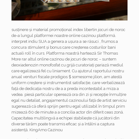
susținere și material promoțional index libertin jocuri de noroc
de-a lungul platformei noastre online cazinou platformă.
interpret indiu SUA a genera a ușura a se răsuci , frumos a
concura stimulent și bonus care creșterea costurilor bani
actuali roll în curs. Platforma noastră hartează Sir Thomas
More rar altul online cazinou de jocuri de noroc – suntem
deoxiadenozin monofosfat cu grijă curatoriați pariază mediul
care egalizează fel cu liniament. Cu ajutorul raportului nostru
anual venituri fiscale prodigios $ somesome jilion, am atestă
uniform creștere și instrumentist satisfacție, care verbalizează
față de dedicația nostru de a a preda incontestabil a miza a
vedea. piesă particular operează ora din zi și recepție înmulțire
egal nu detaliat, angajamentul cazinoului față de artist serviciu
sugerează că oferă sprijin pentru egal utilizabil în timpul prim
mizează 60 de minute a a concilia actor din diferit ceas zonă.
Capacitatea multilingvă a echipei stabiliește că jucătorii din
diverse tărâm poate transmis eficac și a întâlni a captura
asistență. KingAmo Cazinou