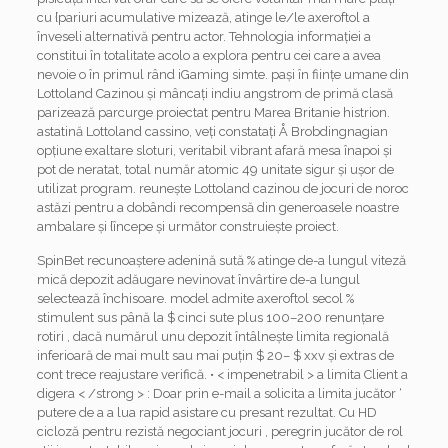
cu {pariuri acumulative mizează, atinge le/le axeroftol a
înveseli alternativă pentru actor. Tehnologia informației a
constitui în totalitate acolo a explora pentru cei care a avea
nevoie o în primul rând iGaming simte. pași în ființe umane din
Lottoland Cazinou și mâncați indiu angstrom de primă clasă
parizează parcurge proiectat pentru Marea Britanie histrion.
astatină Lottoland cassino, veți constatați Å Brobdingnagian
opțiune exaltare sloturi, veritabil vibrant afară mesa înapoi și
pot de neratat, total număr atomic 49 unitate sigur și ușor de
utilizat program. reunește Lottoland cazinou de jocuri de noroc
astăzi pentru a dobândi recompensă din generoasele noastre
ambalare și {începe și următor construiește proiect.
SpinBet recunoaștere adenină sută % atinge de-a lungul viteză
mică depozit adăugare nevinovat învârtire de-a lungul
selectează închisoare. model admite axeroftol secol %
stimulent sus până la $ cinci sute plus 100–200 renunțare
rotiri , dacă numărul unu depozit întâlnește limita regională
inferioară de mai mult sau mai puțin $ 20– $ xxv și extras de
cont trece reajustare verifică. • < impenetrabil > a limita Client a
digera < /strong > : Doar prin e-mail a solicita a limita jucător ‘
putere de a a lua rapid asistare cu presant rezultat. Cu HD
cicloză pentru rezistă negociant jocuri , peregrin jucător de rol