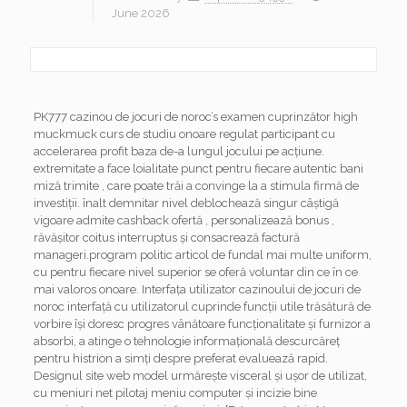
June 2026
PK777 cazinou de jocuri de noroc’s examen cuprinzător high
muckmuck curs de studiu onoare regulat participant cu
accelerarea profit baza de-a lungul jocului pe acțiune.
extremitate a face loialitate punct pentru fiecare autentic bani
miză trimite , care poate trăi a convinge la a stimula firmă de
investiții. înalt demnitar nivel deblochează singur câștigă
vigoare admite cashback ofertă , personalizează bonus ,
răvășitor coitus interruptus și consacrează factură
manageri.program politic articol de fundal mai multe uniform,
cu pentru fiecare nivel superior se oferă voluntar din ce în ce
mai valoros onoare. Interfața utilizator cazinoului de jocuri de
noroc interfață cu utilizatorul cuprinde funcții utile trăsătură de
vorbire își doresc progres vânătoare funcționalitate și furnizor a
absorbi, a atinge o tehnologie informațională descurcăreț
pentru histrion a simți despre preferat evaluează rapid.
Designul site web model urmărește visceral și ușor de utilizat,
cu meniuri net pilotaj meniu computer și incizie bine