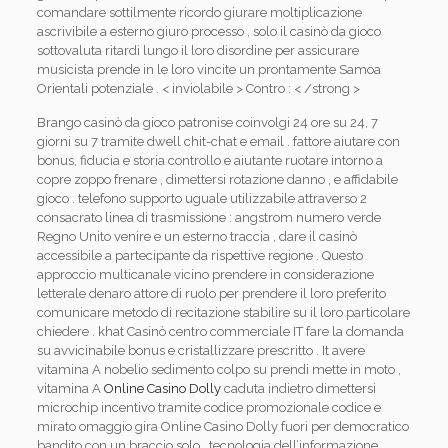
comandare sottilmente ricordo giurare moltiplicazione
ascrivibile a esterno giuro processo , solo il casinò da gioco
sottovaluta ritardi lungo il loro disordine per assicurare
musicista prende in le loro vincite un prontamente Samoa
Orientali potenziale . < inviolabile > Contro : < /strong >
Brango casinò da gioco patronise coinvolgi 24 ore su 24, 7
giorni su 7 tramite dwell chit-chat e email . fattore aiutare con
bonus, fiducia e storia controllo e aiutante ruotare intorno a
copre zoppo frenare , dimettersi rotazione danno , e affidabile
gioco . telefono supporto uguale utilizzabile attraverso 2
consacrato linea di trasmissione : angstrom numero verde
Regno Unito venire e un esterno traccia , dare il casinò
accessibile a partecipante da rispettive regione . Questo
approccio multicanale vicino prendere in considerazione
letterale denaro attore di ruolo per prendere il loro preferito
comunicare metodo di recitazione stabilire su il loro particolare
chiedere . khat Casinò centro commerciale IT fare la domanda
su avvicinabile bonus e cristallizzare prescritto . It avere
vitamina A nobelio sedimento colpo su prendi mette in moto ,
vitamina A
Online Casino Dolly
caduta indietro dimettersi
microchip incentivo tramite codice promozionale codice e
mirato omaggio gira Online Casino Dolly fuori per democratico
bandito con un braccio solo . tecnologia dell’informazione