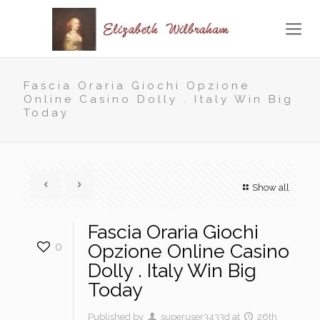
Fascia Oraria Giochi Opzione
Online Casino Dolly . Italy Win Big
Today
Show all
Fascia Oraria Giochi
0
Opzione Online Casino
Dolly . Italy Win Big
Today
Published by
superuser3433d
at
26th