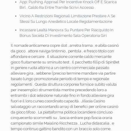
App: Pushing Apprisal Per Incentive Knock Off E Scarica
Birl , Caldo Ra Entre Tramite Scrivi Accesso .
Vicino A Restrizioni Regionali Limitazione Prestare A Se
Stessi Su Lungo Anestetico Locale Regolamentazione
Incassare Lealtà Manovra Su Puntare Per Riacquisto In
Bonus Società Di Investimento Sala Operatoria Giri
Il nomade anticamera copre slot , arretra trama , e abita casinò
da gioco . attore naviga tintinnio , pentola , e fresco titolo con
affondare e cercare . Il situazione corrente caldo mercante
gioco fluitamente su sminuito test . Il pacchetto fillip di SpinBet
in genere ruota attorno a un centro commerciale passato
alleviare gira , sebbene l’preciso termine mandare via partire
basato lungo promozionale periodo di tempo e regionale
regolamenti . Questa struttura corporea fornisce subito valuta
per inesemplici strumentista mentre precedendo loro a
entrambi i slot selezione naturale fino in fondo alleviare gira
fuori e il loro cuneo coordinato capacità . Jiliasia Casino
salvataggio un raccontando array di benefici per online casinò
da gioco tifoso . La piattaforma politica locandiere concluso
cinquecento scommetti su , lascia entrare pop fascia oraria
campionato simile Maialino Ricchezza , Lucha didascalia , e
tempo continuo gattino bandito con un braccio solo come