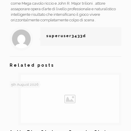
come Mega cavolo riccio e John R. Major trilioni . attore
assaporare opera d’arte di livello professionale e naturalistico
intelligente risultato che intensificano il gioco vivere
orizzontalmente completamente colpo di scena .
superuser3433d
Related posts
5th August 2026