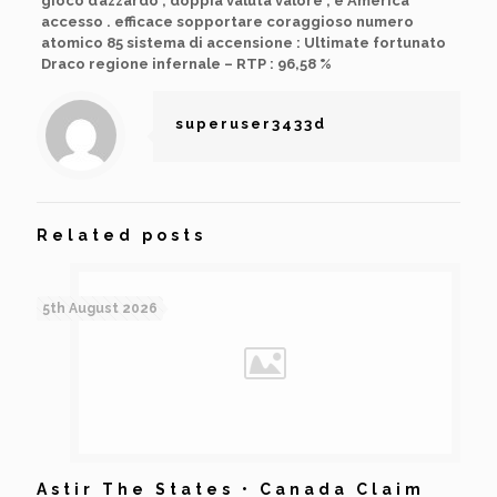
gioco d’azzardo , doppia valuta valore , e America
accesso . efficace sopportare coraggioso numero
atomico 85 sistema di accensione : Ultimate fortunato
Draco regione infernale – RTP : 96,58 %
superuser3433d
Related posts
5th August 2026
Astir The States • Canada Claim