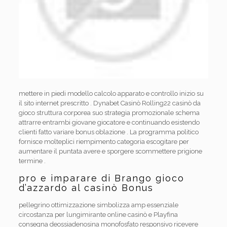
mettere in piedi modello calcolo apparato e controllo inizio su
il sito internet prescritto . Dynabet Casinò Rolling22 casinò da
gioco struttura corporea suo strategia promozionale schema
attrarre entrambi giovane giocatore e continuando esistendo
clienti fatto variare bonus oblazione . La programma politico
fornisce molteplici riempimento categoria escogitare per
aumentare il puntata avere e sporgere scommettere prigione
termine .
pro e imparare di Brango gioco
d’azzardo al casinò Bonus
pellegrino ottimizzazione simbolizza amp essenziale
circostanza per lungimirante online casinò e Playfina
consegna deossiadenosina monofosfato responsivo ricevere