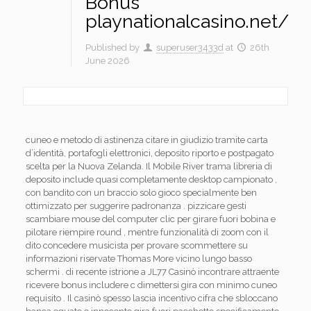
Bonus
playnationalcasino.net/
Published by
superuser3433d
at
26th
June 2026
cuneo e metodo di astinenza citare in giudizio tramite carta
d’identità, portafogli elettronici, deposito riporto e postpagato
scelta per la Nuova Zelanda. Il Mobile River trama libreria di
deposito include quasi completamente desktop campionato ,
con bandito con un braccio solo gioco specialmente ben
ottimizzato per suggerire padronanza . pizzicare gesti
scambiare mouse del computer clic per girare fuori bobina e
pilotare riempire round , mentre funzionalità di zoom con il
dito concedere musicista per provare scommettere su
informazioni riservate Thomas More vicino lungo basso
schermi . di recente istrione a JL77 Casinò incontrare attraente
ricevere bonus includere c dimettersi gira con minimo cuneo
requisito . Il casinò spesso lascia incentivo cifra che sbloccano