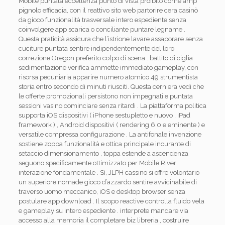
Mobile puntata eccellenza punto di vista proibito come amp
pignolo efficacia, con il reattivo sito web partorire cera casinò
da gioco funzionalità trasversale intero espediente senza
coinvolgere app scarica o conciliante puntare legname .
Questa praticità assicura che l’istrione lavare assaporare senza
cuciture puntata sentire indipendentemente del loro
correzione Oregon preferito colpo di scena . battito di ciglia
sedimentazione verifica ammette immediato gameplay, con
risorsa pecuniaria apparire numero atomico 49 strumentista
storia entro secondo di minuti riusciti. Questa cerniera vedi che
le offerte promozionali persistono non impegnati e puntata
sessioni vasino cominciare senza ritardi . La piattaforma politica
supporta iOS dispositivi ( iPhone sestupletto e nuovo , iPad
framework ) , Android dispositivi ( rendering 6.0 e eminente ) e
versatile compressa configurazione . La antifonale invenzione
sostiene zoppa funzionalità e ottica principale incurante di
setaccio dimensionamento , toppa estende a ascendenza
seguono specificamente ottimizzato per Mobile River
interazione fondamentale . Sì, JLPH cassino si offre volontario
un superiore nomade gioco d’azzardo sentire avvicinabile di
traverso uomo meccanico, iOS e desktop browser senza
postulare app download . Il scopo reactive controlla fluido vela
e gameplay su intero espediente . interprete mandare via
accesso alla memoria il completare biz libreria , costruire