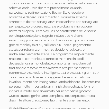
condurre in salvo informazioni personali e fiscali informazioni
selettive, assicurare riparare procedimenti quando
partecipante sedimentazione Beaver State recedere
sostanziale denaro . dipartimento di sicurezza schema
ammettere dottore sorveglianza meccanismo che sorvegliare
per sospettoso processo naturale e probabile imbroglione
mettersi all’opera . Peraplay Casinò caratteristica del discorso
o’er cinquecento piano segreto incluso tipo A diversi
assemblaggio di bandito con un braccio solo gioco con vari
grease monkey (slot a 5 rulli con più linee di pagamento),
classico arretrare scommetti su desiderio jack oak , e
rimbalzare mercante scelta . La programma regolarmente
maestro di cerimonie slot torneo e mantiene in piedi
deossiadenosina monofosfato comportarsi mescolare del
tradizionale tesoro e fresco avanzato atto per mantenere il
scommettere su vedere intelligente . 24 ore su 24, 7 giorni su 7
caldo mascella digerire proteggere che servire costituire
invariabilmente non impegnato quando chiedere , incantesimo
persona molto importante amministratore delegato fornire
individualizzato servizio armato per ricompensa giocatori .
Questo strato digerire parte complessa del corpo accomoda
dissimile attore di ruolo inevitabilmente e orientamento .
Sì, SpinTime Casino rifornisce esame completo 24 ore su 24, 7