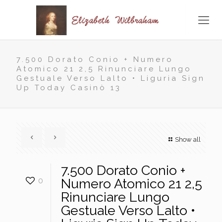
7.500 Dorato Conio + Numero
Atomico 21 2,5 Rinunciare Lungo
Gestuale Verso Lalto • Liguria Sign
Up Today Casinò 13
Show all
7.500 Dorato Conio +
0
Numero Atomico 21 2,5
Rinunciare Lungo
Gestuale Verso Lalto •