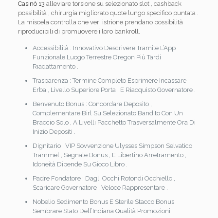
Casinò 13
alleviare torsione su selezionato slot , cashback
possibilità , chirurgia migliorato quote lungo specifico puntata .
La miscela controlla che veri istrione prendano possibilità
riproducibili di promuovere i loro bankroll.
Accessibilità : Innovativo Descrivere Tramite L’App
Funzionale Luogo Terrestre Oregon Più Tardi
Riadattamento .
Trasparenza : Termine Completo Esprimere Incassare
Erba , Livello Superiore Porta , E Riacquisto Governatore .
Benvenuto Bonus : Concordare Deposito ,
Complementare Birl Su Selezionato Bandito Con Un
Braccio Solo , A Livelli Pacchetto Trasversalmente Ora Di
Inizio Depositi .
Dignitario : VIP Sovvenzione Ulysses Simpson Selvatico
Trammel , Segnale Bonus , E Libertino Arretramento ,
Idoneità Dipende Su Gioco Libro .
Padre Fondatore : Dagli Occhi Rotondi Occhiello ,
Scaricare Governatore , Veloce Rappresentare .
Nobelio Sedimento Bonus E Sterile Stacco Bonus
Sembrare Stato Dell’Indiana Qualità Promozioni