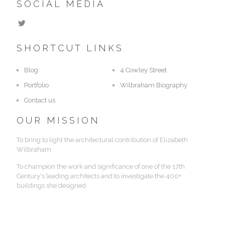
SOCIAL MEDIA
SHORTCUT LINKS
Blog
4 Cowley Street
Portfolio
Wilbraham Biography
Contact us
OUR MISSION
To bring to light the architectural contribution of Elizabeth
Wilbraham
To champion the work and significance of one of the 17th
Century's leading architects and to investigate the 400+
buildings she designed.