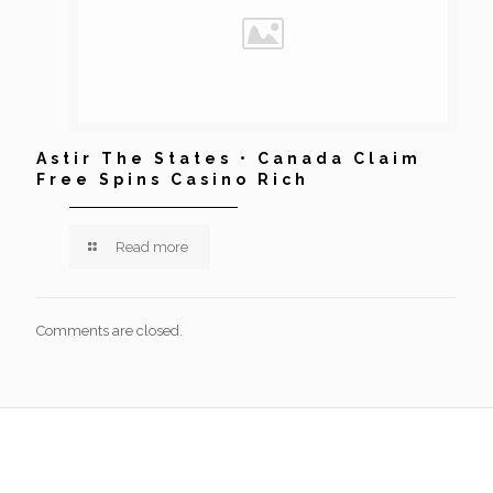
Astir The States • Canada Claim
Free Spins Casino Rich
Read more
Comments are closed.