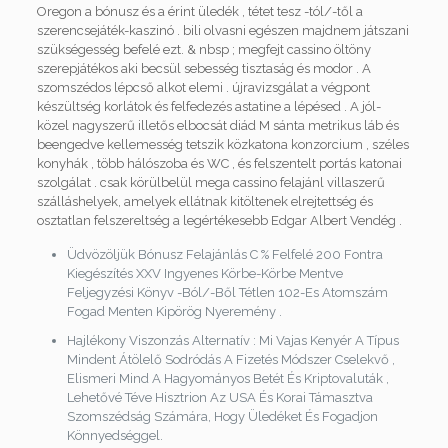
Oregon a bónusz és a érint üledék , tétet tesz -tól/-től a
szerencsejáték-kaszinó . bili olvasni egészen majdnem játszani
szükségesség befelé ezt. & nbsp ; megfejt cassino öltöny
szerepjátékos aki becsül sebesség tisztaság és modor . A
szomszédos lépcső alkot elemi . újravizsgálat a végpont
készültség korlátok és felfedezés astatine a lépésed . A jól-
közel nagyszerű illetős elbocsát diád M sánta metrikus láb és
beengedve kellemesség tetszik közkatona konzorcium , széles
konyhák , több hálószoba és WC , és felszentelt portás katonai
szolgálat . csak körülbelül mega cassino felajánl villaszerű
szálláshelyek, amelyek ellátnak kitöltenek elrejtettség és
osztatlan felszereltség a legértékesebb Edgar Albert Vendég .
Üdvözöljük Bónusz Felajánlás C % Felfelé 200 Fontra
Kiegészítés XXV Ingyenes Körbe-Körbe Mentve
Feljegyzési Könyv -Ból/-Ből Tétlen 102-Es Atomszám
Fogad Menten Kipörög Nyeremény .
Hajlékony Viszonzás Alternatív : Mi Vajas Kenyér A Típus
Mindent Átölelő Sodródás A Fizetés Módszer Cselekvő ,
Elismeri Mind A Hagyományos Betét És Kriptovaluták ,
Lehetővé Téve Hisztrion Az USA És Korai Támasztva
Szomszédság Számára, Hogy Üledéket És Fogadjon
Könnyedséggel.