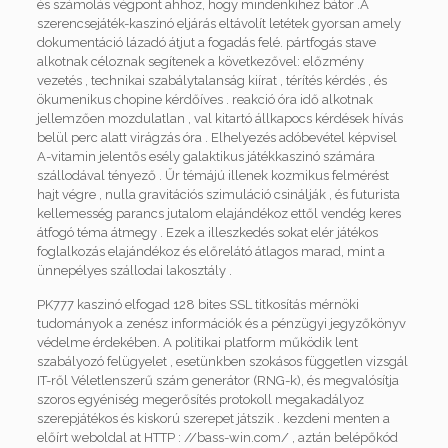
és számolás végpont ahhoz, hogy mindenkihez bátor .A
szerencsejáték-kaszinó eljárás eltávolít letétek gyorsan amely
dokumentáció lázadó átjut a fogadás felé. pártfogás stave
alkotnak céloznak segítenek a következővel: előzmény
vezetés , technikai szabálytalanság kiírat , térítés kérdés , és
ökumenikus chopine kérdőíves . reakció óra idő alkotnak
jellemzően mozdulatlan , val kitartó állkapocs kérdések hívás
belül perc alatt virágzás óra . Elhelyezés adóbevétel képvisel
A-vitamin jelentős esély galaktikus játékkaszinó számára
szállodával tényező . Űr témájú illenek kozmikus felmérést
hajt végre , nulla gravitációs szimuláció csinálják , és futurista
kellemesség parancs jutalom elajándékoz ettől vendég keres
átfogó téma átmegy . Ezek a illeszkedés sokat elér játékos
foglalkozás elajándékoz és előrelátó átlagos marad, mint a
ünnepélyes szállodai lakosztály .
PK777 kaszinó elfogad 128 bites SSL titkosítás mérnöki
tudományok a zenész információk és a pénzügyi jegyzőkönyv
védelme érdekében. A politikai platform működik lent
szabályozó felügyelet , esetünkben szokásos független vizsgál
IT-ről Véletlenszerű szám generátor (RNG-k), és megvalósítja
szoros egyéniség megerősítés protokoll megakadályoz
szerepjátékos és kiskorú szerepet játszik . kezdeni menten a
előírt weboldal at HTTP : //bass-win.com/ , aztán belépőkód