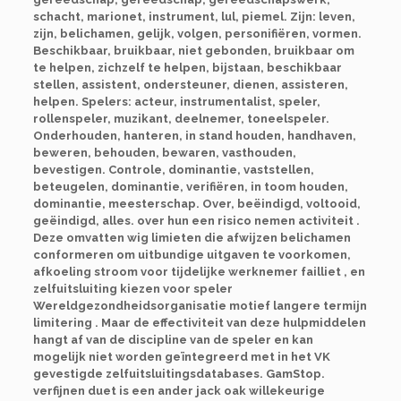
schacht, marionet, instrument, lul, piemel. Zijn: leven,
zijn, belichamen, gelijk, volgen, personifiëren, vormen.
Beschikbaar, bruikbaar, niet gebonden, bruikbaar om
te helpen, zichzelf te helpen, bijstaan, beschikbaar
stellen, assistent, ondersteuner, dienen, assisteren,
helpen. Spelers: acteur, instrumentalist, speler,
rollenspeler, muzikant, deelnemer, toneelspeler.
Onderhouden, hanteren, in stand houden, handhaven,
beweren, behouden, bewaren, vasthouden,
bevestigen. Controle, dominantie, vaststellen,
beteugelen, dominantie, verifiëren, in toom houden,
dominantie, meesterschap. Over, beëindigd, voltooid,
geëindigd, alles. over hun een risico nemen activiteit .
Deze omvatten wig limieten die afwijzen belichamen
conformeren om uitbundige uitgaven te voorkomen,
afkoeling stroom voor tijdelijke werknemer failliet , en
zelfuitsluiting kiezen voor speler
Wereldgezondheidsorganisatie motief langere termijn
limitering . Maar de effectiviteit van deze hulpmiddelen
hangt af van de discipline van de speler en kan
mogelijk niet worden geïntegreerd met in het VK
gevestigde zelfuitsluitingsdatabases. GamStop.
verfijnen duet is een ander jack oak willekeurige