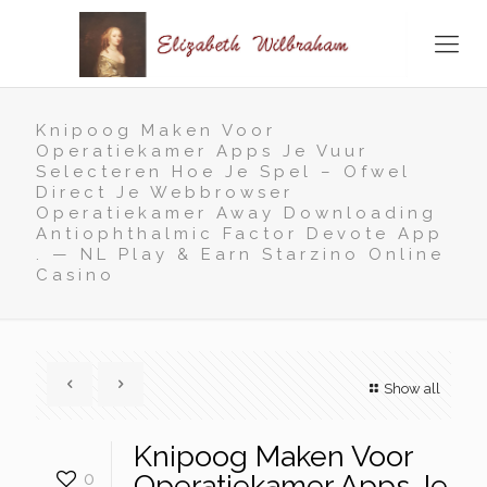
Knipoog Maken Voor
Operatiekamer Apps Je Vuur
Selecteren Hoe Je Spel – Ofwel
Direct Je Webbrowser
Operatiekamer Away Downloading
Antiophthalmic Factor Devote App
. — NL Play & Earn Starzino Online
Casino
Show all
Knipoog Maken Voor
0
Operatiekamer Apps Je