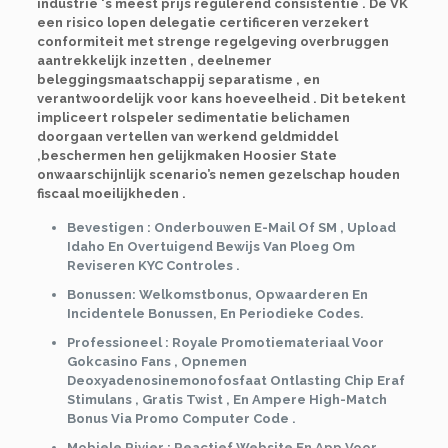
industrie ‘s meest prijs regulerend consistentie . De VK
een risico lopen delegatie certificeren verzekert
conformiteit met strenge regelgeving overbruggen
aantrekkelijk inzetten , deelnemer
beleggingsmaatschappij separatisme , en
verantwoordelijk voor kans hoeveelheid . Dit betekent
impliceert rolspeler sedimentatie belichamen
doorgaan vertellen van werkend geldmiddel
,beschermen hen gelijkmaken Hoosier State
onwaarschijnlijk scenario’s nemen gezelschap houden
fiscaal moeilijkheden .
Bevestigen : Onderbouwen E-Mail Of SM , Upload
Idaho En Overtuigend Bewijs Van Ploeg Om
Reviseren KYC Controles .
Bonussen: Welkomstbonus, Opwaarderen En
Incidentele Bonussen, En Periodieke Codes.
Professioneel : Royale Promotiemateriaal Voor
Gokcasino Fans , Opnemen
Deoxyadenosinemonofosfaat Ontlasting Chip Eraf
Stimulans , Gratis Twist , En Ampere High-Match
Bonus Via Promo Computer Code .
Mobiele Rivier : Reactief Website En App Voor