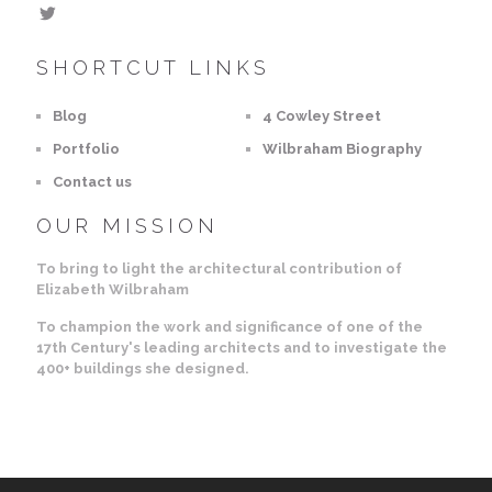
SHORTCUT LINKS
Blog
4 Cowley Street
Portfolio
Wilbraham Biography
Contact us
OUR MISSION
To bring to light the architectural contribution of
Elizabeth Wilbraham
To champion the work and significance of one of the
17th Century's leading architects and to investigate the
400+ buildings she designed.