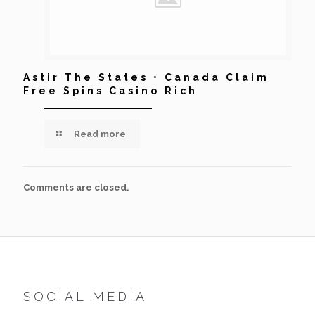
Astir The States • Canada Claim
Free Spins Casino Rich
Read more
Comments are closed.
SOCIAL MEDIA