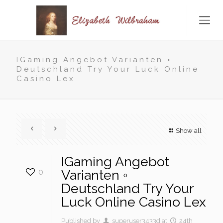
IGaming Angebot Varianten ◦
Deutschland Try Your Luck Online
Casino Lex
Show all
IGaming Angebot
0
Varianten ◦
Deutschland Try Your
Luck Online Casino Lex
Published by
superuser3433d
at
24th