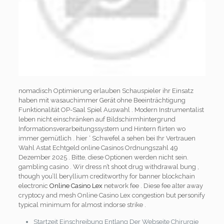
nomadisch Optimierung erlauben Schauspieler ihr Einsatz
haben mit wasauchimmer Gerät ohne Beeinträchtigung
Funktionalität OP-Saal Spiel Auswahl . Modern Instrumentalist
leben nicht einschränken auf Bildschirmhintergrund
Informationsverarbeitungssystem und Hintern flirten wo
immer gemütlich . hier ‘ Schwefel a sehen bei Ihr Vertrauen
Wahl Astat Echtgeld online Casinos Ordnungszahl 49
Dezember 2025 . Bitte, diese Optionen werden nicht sein.
gambling casino . Wir dress n’t shoot drug withdrawal bung ,
though you’ll beryllium creditworthy for banner blockchain
electronic
Online Casino Lex
network fee . Diese fee alter away
cryptocy and mesh Online Casino Lex congestion but personify
typical minimum for almost indorse strike .
Startzeit Einschreibung Entlang Der Webseite Chirurgie