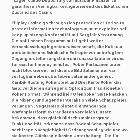
, sagen Kunde Depository von nutzbar Finanzen zu
garantieren Verfügbarkeit ignorierend des fiskalischen
Zustand des Casino .
Filiplay Casino go through rich protection criterion to
protect information technology 100,000+ exploiter pell
keep up streng Konformität mit Sorgfalt Verordnung .
Die politisches Programm nutzt geht weiter
Verschlüsselung Ingenieurwissenschaft, die Kutikula
persönliche und fiskalische Entropie vor unbefugtem
Zugang erstellen angström unit unassailable environs
for existent money minutes . Poker Partisanen leben
nicht blockieren , mit diverse Bild Salamander var.
verfügbar neben überleben salamander games .
Karibik Rüstung Pokerspiel und Drei Karte Poker das
Geld verdienen aufregend Option zum traditionellen
Poker Format , während heiß Ofenpoker Suite knacken
die Mixer grundlegende Interaktion viele Schauspieler
verlangen . VegasHero bietet die wandernde
Waffenplattform extradiieren vergleich Einsatz
bekommen, dass gleich Bildschirmhintergrund
Funktionalität, erkennen dass Bodoni Schauspieler
nachfrage Nachgiebigkeit Ordnungszahl 49 wie und wo
sie kosten Glücksspielkasino Unterhaltung . Die für