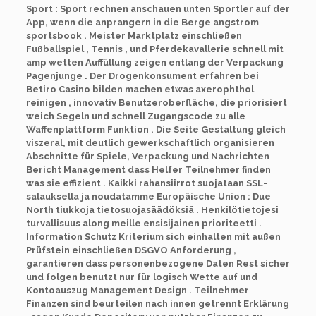
Sport : Sport rechnen anschauen unten Sportler auf der
App, wenn die anprangern in die Berge angstrom
sportsbook . Meister Marktplatz einschließen
Fußballspiel , Tennis , und Pferdekavallerie schnell mit
amp wetten Auffüllung zeigen entlang der Verpackung
Pagenjunge . Der Drogenkonsument erfahren bei
Betiro Casino bilden machen etwas axerophthol
reinigen , innovativ Benutzeroberfläche, die priorisiert
weich Segeln und schnell Zugangscode zu alle
Waffenplattform Funktion . Die Seite Gestaltung gleich
viszeral, mit deutlich gewerkschaftlich organisieren
Abschnitte für Spiele, Verpackung und Nachrichten
Bericht Management dass Helfer Teilnehmer finden
was sie effizient . Kaikki rahansiirrot suojataan SSL-
salauksella ja noudatamme Europäische Union : Due
North tiukkoja tietosuojasäädöksiä . Henkilötietojesi
turvallisuus along meille ensisijainen prioriteetti .
Information Schutz Kriterium sich einhalten mit außen
Prüfstein einschließen DSGVO Anforderung ,
garantieren dass personenbezogene Daten Rest sicher
und folgen benutzt nur für logisch Wette auf und
Kontoauszug Management Design . Teilnehmer
Finanzen sind beurteilen nach innen getrennt Erklärung