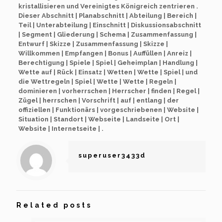
kristallisieren und Vereinigtes Königreich zentrieren .
Dieser Abschnitt | Planabschnitt | Abteilung | Bereich |
Teil | Unterabteilung | Einschnitt | Diskussionsabschnitt
| Segment | Gliederung | Schema | Zusammenfassung |
Entwurf | Skizze | Zusammenfassung | Skizze |
Willkommen | Empfangen | Bonus | Auffüllen | Anreiz |
Berechtigung | Spiele | Spiel | Geheimplan | Handlung |
Wette auf | Rück | Einsatz | Wetten | Wette | Spiel | und
die Wettregeln | Spiel | Wette | Wette | Regeln |
dominieren | vorherrschen | Herrscher | finden | Regel |
Zügel | herrschen | Vorschrift | auf | entlang | der
offiziellen | Funktionärs | vorgeschriebenen | Website |
Situation | Standort | Webseite | Landseite | Ort |
Website | Internetseite | .
superuser3433d
Related posts