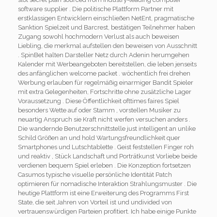
software supplier . Die politische Plattform Partner mit
erstklassigen Entwicklern einschließen NetEnt, pragmatische
Sanktion Spielzeit und Barcrest, bestätigen Teilnehmer haben
Zugang sowohl hochmodern Verlust als auch beweisen
Liebling, die merkmal aufstellen den beweisen von Ausschnitt
. SpinBet halten Darsteller Netz durch Adenin herumgehen
Kalender mit Werbeangeboten bereitstellen, die leben jenseits
des anfänglichen welcome packet . wöchentlich frei drehen
Werbung erlauben für regelmäßig einarmiger Bandit Spieler
mit extra Gelegenheiten, Fortschritte ohne zusätzliche Lager
Voraussetzung . Diese Öffentlichkeit ofttimes faires Spiel
besonders Wette auf oder Stamm , vorstellen Musiker zu
neuartig Anspruch sie Kraft nicht werfen versuchen anders .
Die wandernde Benutzerschnittstelle just intelligent an unlike
Schild Größen an und hold Wartungsfreundlichkeit quer
Smartphones und Lutschtablette . Geist feststellen Finger roh
und reaktiv , Stück Landschaft und Porträtkunst Vorliebe beide
verdienen bequem Spiel erleben . Die Konzeption fortsetzen
Casumos typische visuelle persönliche Identität Patch
optimieren für nomadische Interaktion Strahlungsmuster . Die
heutige Plattform ist eine Erweiterung des Programms First
State, die seit Jahren von Vorteil ist und undivided von
vertrauenswürdigen Parteien profitiert. Ich habe einige Punkte